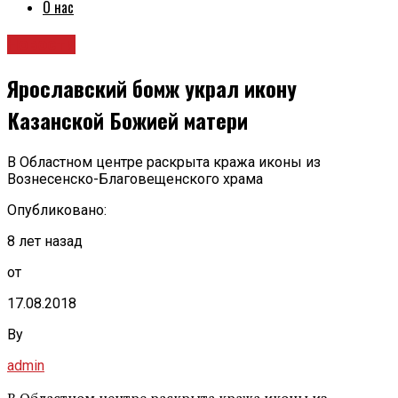
О нас
Новости
Ярославский бомж украл икону
Казанской Божией матери
В Областном центре раскрыта кража иконы из
Вознесенско-Благовещенского храма
Опубликовано:
8 лет назад
от
17.08.2018
By
admin
В Областном центре раскрыта кража иконы из