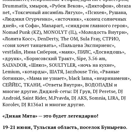
Drummatix, хмыров, «Рубеж Веков», «Диктофон», obraza
net, «Токсичный ансамбль Лягухо», «Психея», Рушана,
«Людмил Огурченко», «источник», «конец солнечных
дней», «я Софа», Manapart, «синдром главного героя»,
Nomad Punk (KZ), MONOLYT (IL), «Молодость Внутри»,
«Лолита Косс», DenDerty, The OM, Sula Fray, СТРИО,
«соня хочет танцевать», «Пальцева Экспириенс»,
vestfalin, Инна Сиберия, «маяк», ПИЛС, «Досвидошь»,
«друнк», «Борисовский Тракт», Sipe, 3.56 am,
SALVADOR, «Шлюз», SOULTYLER, «ночь на кухне»,
Lemium, «котарды», ШАТЯ, Jazzhouse Trio, «Рваные
ботинки», «Мама не узнает», black lama, «неаринаменя»,
СЕЙЙЕС, ТКАНИ, «Ответы Внутри», ВОДОПАДЫ и
многие другие. Диджей-сеты: DJ Грув, DJ Peretse, DJ
Android, Saint Rider, М.Pravda, DJ AKS, Somnia, LIRA, DJ
Korolev, DJ R136a1 и многие другие.
«Дикая Мята» — это будет легендарно!
19-21 июня, Тульская область, поселок Бунырево.