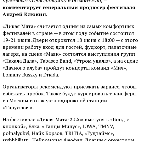
чувствовать себя спокойно и безмятежно, —
комментирует генеральный продюсер фестиваля
Андрей Клюкин.
«Дикая Мята» считается одним из самых комфортных
фестивалей в стране — в этом году событие состоится
19-21 июня. Двери откроются 18 июня с 18:00 — с этого
времени работу вход для гостей, фудкорт, палаточные
лагеря, на сцене «Маяк» состоятся выступления групп
«Пахала Дала», Tabasco Band, «Утром удалю», а на сцене
«Дачного клуба» пройдут концерты команд «Мич»,
Lomany Russky и Driada.
Организаторы рекомендуют приезжать заранее, чтобы
избежать пробок. Также будут курсировать трансферы
из Москвы и от железнодорожной станции
«Тарусская».
На фестивале «Дикая Мята-2026» выступят: «Бонд с
кнопкой», Ёлка, «Танцы Минус», IOWA, TMNV,
polnalyubvi, Найк Борзов, TRITIA, «Гудтаймс»,
ssshhhiiittt!, Нейромонах Феофан, Драгни с оркестром,