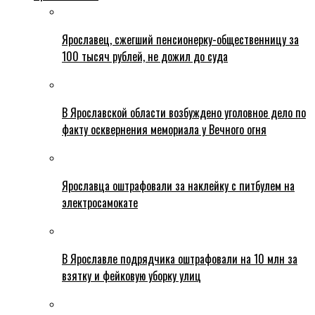
Ярославец, сжегший пенсионерку-общественницу за
100 тысяч рублей, не дожил до суда
В Ярославской области возбуждено уголовное дело по
факту осквернения мемориала у Вечного огня
Ярославца оштрафовали за наклейку с питбулем на
электросамокате
В Ярославле подрядчика оштрафовали на 10 млн за
взятку и фейковую уборку улиц