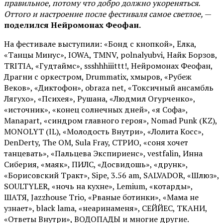
правильное, потому что добро должно укореняться.
Оттого и настроение после фестиваля самое светлое,
—
поделился Нейромонах Феофан.
На фестивале выступили: «Бонд с кнопкой», Ёлка,
«Танцы Минус», IOWA, TMNV, polnalyubvi, Найк Борзов,
TRITIA, «Гудтаймс», ssshhhiiittt!, Нейромонах Феофан,
Драгни с оркестром, Drummatix, хмыров, «Рубеж
Веков», «Диктофон», obraza net, «Токсичный ансамбль
Лягухо», «Психея», Рушана, «Людмил Огурченко»,
«источник», «конец солнечных дней», «я Софа»,
Manapart, «синдром главного героя», Nomad Punk (KZ),
MONOLYT (IL), «Молодость Внутри», «Лолита Косс»,
DenDerty, The OM, Sula Fray, СТРИО, «соня хочет
танцевать», «Пальцева Экспириенс», vestfalin, Инна
Сиберия, «маяк», ПИЛС, «Досвидошь», «друнк»,
«Борисовский Тракт», Sipe, 3.56 am, SALVADOR, «Шлюз»,
SOULTYLER, «ночь на кухне», Lemium, «котарды»,
ШАТЯ, Jazzhouse Trio, «Рваные ботинки», «Мама не
узнает», black lama, «неаринаменя», СЕЙЙЕС, ТКАНИ,
«Ответы Внутри», ВОДОПАДЫ и многие другие.