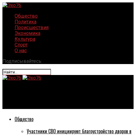
Общество
Политика
Происшествия
Экономика
Культура
Спорт
О нас
Подписывайтесь:
Эхо76
Ярославский бомж украл икону Казанской Божией матери
Общество
Участники СВО инициируют благоустройство дворов в