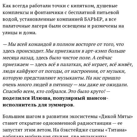
Как всегда работали точки с кипятком, душевые
комплексы и фонтанчики с бесплатной питьевой
водой, установленные компанией БАРЬЕР, а все
палаточные лагеря были освещены и размечены на
улицы и дома.
— Мы всей командой в полном восторге от того, что
здесь происходит. Мы приезжали в арт-кэмп больше
месяца назад, здесь было чистое поле. А сейчас
приезжаем — здесь всё в палатках, всё играет, всё живёт,
люди кайфуют от погоды, от настроения, от музыки,
которую представляют музыканты. На нас пришло
очень много людей в пятницу — мы даже не ожидали.
Спасибо всем, кто собрался. Это было круто!
—
поделился Илюша, популярный шансон-
исполнитель для зуммеров
.
Большим шагом в развитии экосистемы «Дикой Мяты»
станет открытие одноименной радиостанции — ее
запустят этим летом. На бэкстейдже сцены «Титана»
работала мобильная студия, где музыканты