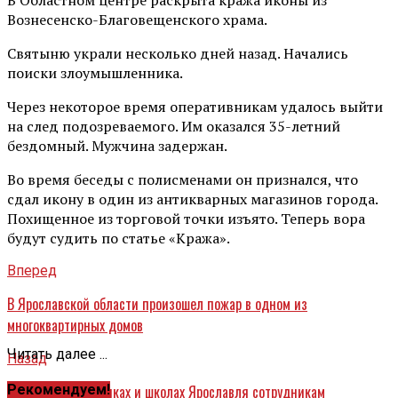
Вознесенско-Благовещенского храма.
Святыню украли несколько дней назад. Начались
поиски злоумышленника.
Через некоторое время оперативникам удалось выйти
на след подозреваемого. Им оказался 35-летний
бездомный. Мужчина задержан.
Во время беседы с полисменами он признался, что
сдал икону в один из антикварных магазинов города.
Похищенное из торговой точки изъято. Теперь вора
будут судить по статье «Кража».
Вперед
В Ярославской области произошел пожар в одном из
многоквартирных домов
Читать далее ...
Назад
В нескольких садиках и школах Ярославля сотрудникам
Рекомендуем!