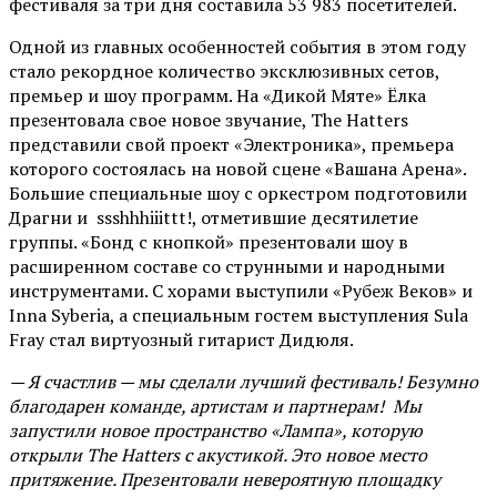
фестиваля за три дня составила 53 983 посетителей.
Одной из главных особенностей события в этом году
стало рекордное количество эксклюзивных сетов,
премьер и шоу программ. На «Дикой Мяте» Ёлка
презентовала свое новое звучание, The Hatters
представили свой проект «Электроника», премьера
которого состоялась на новой сцене «Вашана Арена».
Большие специальные шоу с оркестром подготовили
Драгни и ssshhhiiittt!, отметившие десятилетие
группы. «Бонд с кнопкой» презентовали шоу в
расширенном составе со струнными и народными
инструментами. С хорами выступили «Рубеж Веков» и
Inna Syberia, а специальным гостем выступления Sula
Fray стал виртуозный гитарист Дидюля.
— Я счастлив — мы сделали лучший фестиваль! Безумно
благодарен команде, артистам и партнерам! Мы
запустили новое пространство «Лампа», которую
открыли The Hatters с акустикой. Это новое место
притяжение. Презентовали невероятную площадку