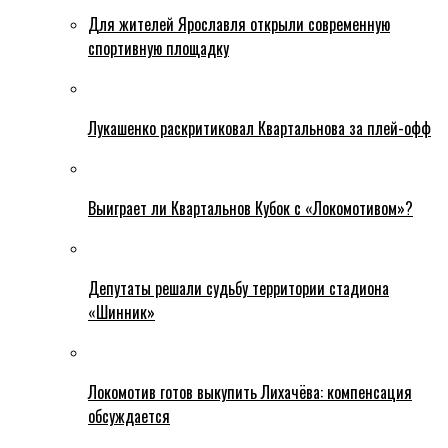
Для жителей Ярославля открыли современную
спортивную площадку
Лукашенко раскритиковал Квартальнова за плей-офф
Выиграет ли Квартальнов Кубок с «Локомотивом»?
Депутаты решали судьбу территории стадиона
«Шинник»
Локомотив готов выкупить Лихачёва: компенсация
обсуждается