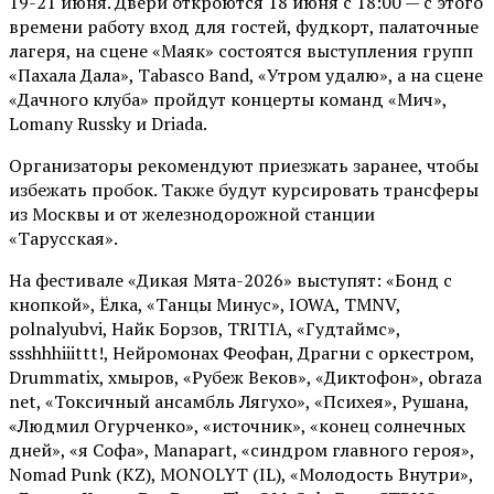
19-21 июня. Двери откроются 18 июня с 18:00 — с этого
времени работу вход для гостей, фудкорт, палаточные
лагеря, на сцене «Маяк» состоятся выступления групп
«Пахала Дала», Tabasco Band, «Утром удалю», а на сцене
«Дачного клуба» пройдут концерты команд «Мич»,
Lomany Russky и Driada.
Организаторы рекомендуют приезжать заранее, чтобы
избежать пробок. Также будут курсировать трансферы
из Москвы и от железнодорожной станции
«Тарусская».
На фестивале «Дикая Мята-2026» выступят: «Бонд с
кнопкой», Ёлка, «Танцы Минус», IOWA, TMNV,
polnalyubvi, Найк Борзов, TRITIA, «Гудтаймс»,
ssshhhiiittt!, Нейромонах Феофан, Драгни с оркестром,
Drummatix, хмыров, «Рубеж Веков», «Диктофон», obraza
net, «Токсичный ансамбль Лягухо», «Психея», Рушана,
«Людмил Огурченко», «источник», «конец солнечных
дней», «я Софа», Manapart, «синдром главного героя»,
Nomad Punk (KZ), MONOLYT (IL), «Молодость Внутри»,