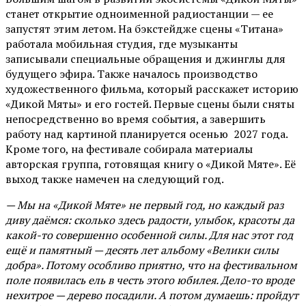
станет открытие одноименной радиостанции — ее
запустят этим летом. На бэкстейдже сцены «Титана»
работала мобильная студия, где музыканты
записывали специальные обращения и джинглы для
будущего эфира. Также началось производство
художественного фильма, который расскажет историю
«Дикой Мяты» и его гостей. Первые сцены были сняты
непосредственно во время события, а завершить
работу над картиной планируется осенью 2027 года.
Кроме того, на фестивале собирала материалы
авторская группа, готовящая книгу о «Дикой Мяте». Её
выход также намечен на следующий год.
— Мы на «Дикой Мяте» не первый год, но каждый раз
диву даёмся: сколько здесь радости, улыбок, красоты да
какой-то совершенно особенной силы. Для нас этот год
ещё и памятный — десять лет альбому «Велики силы
добра». Потому особливо приятно, что на фестивальном
поле появилась ель в честь этого юбилея. Дело-то вроде
нехитрое — дерево посадили. А потом думаешь: пройдут