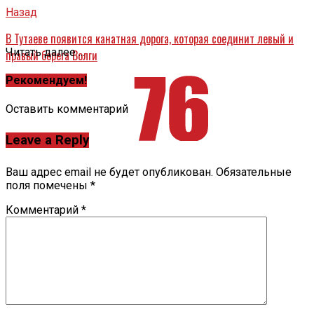
Назад
В Тутаеве появится канатная дорога, которая соединит левый и
Читать далее ...
правый берега Волги
Рекомендуем!
Оставить комментарий
Leave a Reply
Ваш адрес email не будет опубликован.
Обязательные
поля помечены
*
Комментарий
*