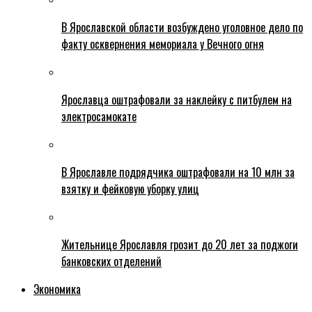
В Ярославской области возбуждено уголовное дело по
факту осквернения мемориала у Вечного огня
Ярославца оштрафовали за наклейку с питбулем на
электросамокате
В Ярославле подрядчика оштрафовали на 10 млн за
взятку и фейковую уборку улиц
Жительнице Ярославля грозит до 20 лет за поджоги
банковских отделений
Экономика