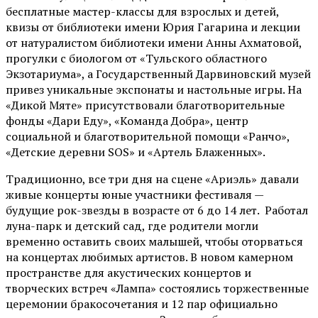
бесплатные мастер-классы для взрослых и детей,
квизы от библиотеки имени Юрия Гагарина и лекции
от
натуралистом
библиотеки имени Анны Ахматовой,
прогулки с биологом от
«Тульского областного
Экзотариума»
, а Государственный Дарвиновский музей
привез уникальные экспонаты и настольные игры. На
«Дикой Мяте» присутствовали благотворительные
фонды «Дари Еду», «Команда Добра», центр
социальной и благотворительной помощи «Ранчо»,
«Детские деревни SOS» и «Артель Блаженных».
Традиционно, все три дня на сцене
«Ариэль»
давали
живые концерты юные участники фестиваля —
будущие рок-звезды в возрасте от 6 до 14 лет. Работал
луна-парк и детский сад, где родители могли
временно оставить своих малышей, чтобы оторваться
на концертах любимых артистов. В новом камерном
пространстве для акустических концертов и
творческих встреч «Лампа» состоялись торжественные
церемонии бракосочетания и 12 пар официально