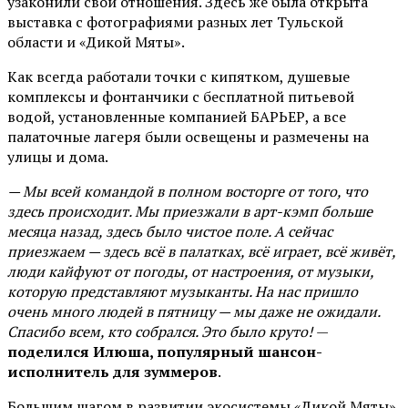
узаконили свои отношения. Здесь же была открыта
выставка с фотографиями разных лет Тульской
области и «Дикой Мяты».
Как всегда работали точки с кипятком, душевые
комплексы и фонтанчики с бесплатной питьевой
водой, установленные компанией БАРЬЕР, а все
палаточные лагеря были освещены и размечены на
улицы и дома.
— Мы всей командой в полном восторге от того, что
здесь происходит. Мы приезжали в арт-кэмп больше
месяца назад, здесь было чистое поле. А сейчас
приезжаем — здесь всё в палатках, всё играет, всё живёт,
люди кайфуют от погоды, от настроения, от музыки,
которую представляют музыканты. На нас пришло
очень много людей в пятницу — мы даже не ожидали.
Спасибо всем, кто собрался. Это было круто!
—
поделился Илюша, популярный шансон-
исполнитель для зуммеров
.
Большим шагом в развитии экосистемы «Дикой Мяты»