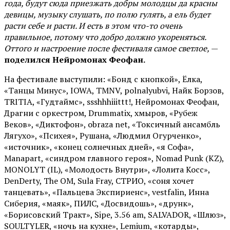
года, будут сюда приезжать добры молодцы да красны
девицы, музыку слушать, по полю гулять, а ель будет
расти себе и расти. И есть в этом что-то очень
правильное, потому что добро должно укореняться.
Оттого и настроение после фестиваля самое светлое,
—
поделился Нейромонах Феофан.
На фестивале выступили: «Бонд с кнопкой», Ёлка,
«Танцы Минус», IOWA, TMNV, polnalyubvi, Найк Борзов,
TRITIA, «Гудтаймс», ssshhhiiittt!, Нейромонах Феофан,
Драгни с оркестром, Drummatix, хмыров, «Рубеж
Веков», «Диктофон», obraza net, «Токсичный ансамбль
Лягухо», «Психея», Рушана, «Людмил Огурченко»,
«источник», «конец солнечных дней», «я Софа»,
Manapart, «синдром главного героя», Nomad Punk (KZ),
MONOLYT (IL), «Молодость Внутри», «Лолита Косс»,
DenDerty, The OM, Sula Fray, СТРИО, «соня хочет
танцевать», «Пальцева Экспириенс», vestfalin, Инна
Сиберия, «маяк», ПИЛС, «Досвидошь», «друнк»,
«Борисовский Тракт», Sipe, 3.56 am, SALVADOR, «Шлюз»,
SOULTYLER, «ночь на кухне», Lemium, «котарды»,