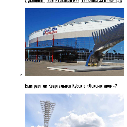
Лукашенко раскритиковал Квартальнова за плей-офф
Выиграет ли Квартальнов Кубок с «Локомотивом»?