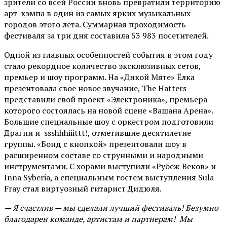
зрители со всей России вновь превратили территорию
арт-кэмпа в один из самых ярких музыкальных
городов этого лета. Суммарная проходимость
фестиваля за три дня составила 53 983 посетителей.
Одной из главных особенностей события в этом году
стало рекордное количество эксклюзивных сетов,
премьер и шоу программ. На «Дикой Мяте» Ёлка
презентовала свое новое звучание, The Hatters
представили свой проект «Электроника», премьера
которого состоялась на новой сцене «Вашана Арена».
Большие специальные шоу с оркестром подготовили
Драгни и ssshhhiiittt!, отметившие десятилетие
группы. «Бонд с кнопкой» презентовали шоу в
расширенном составе со струнными и народными
инструментами. С хорами выступили «Рубеж Веков» и
Inna Syberia, а специальным гостем выступления Sula
Fray стал виртуозный гитарист Дидюля.
— Я счастлив — мы сделали лучший фестиваль! Безумно
благодарен команде, артистам и партнерам! Мы