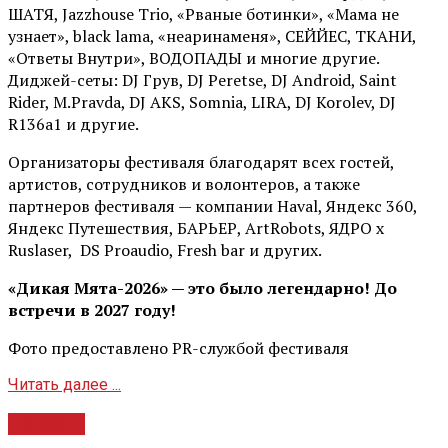
ШАТЯ, Jazzhouse Trio, «Рваные ботинки», «Мама не
узнает», black lama, «неаринаменя», СЕЙЙЕС, ТКАНИ,
«Ответы Внутри», ВОДОПАДЫ и многие другие.
Диджей-сеты: DJ Грув, DJ Peretse, DJ Android, Saint
Rider, М.Pravda, DJ AKS, Somnia, LIRA, DJ Korolev, DJ
R136a1 и другие.
Организаторы фестиваля благодарят всех гостей,
артистов, сотрудников и волонтеров, а также
партнеров фестиваля — компании Haval, Яндекс 360,
Яндекс Путешествия, БАРЬЕР, ArtRobots, ЯДРО х
Ruslaser, DS Proaudio, Fresh bar и других.
«Дикая Мята-2026» — это было легендарно! До
встречи в 2027 году!
Фото предоставлено PR-службой фестиваля
Читать далее ...
Новости