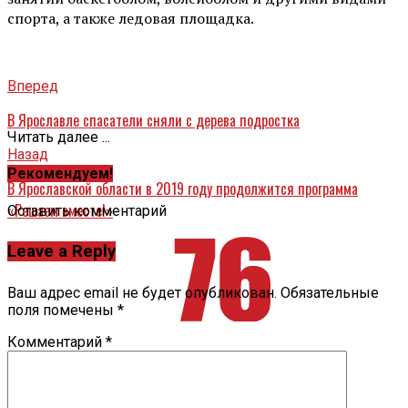
спорта, а также ледовая площадка.
Вперед
В Ярославле спасатели сняли с дерева подростка
Читать далее ...
Назад
Рекомендуем!
В Ярославской области в 2019 году продолжится программа
«Решаем вместе!»
Оставить комментарий
Leave a Reply
Ваш адрес email не будет опубликован.
Обязательные
поля помечены
*
Комментарий
*