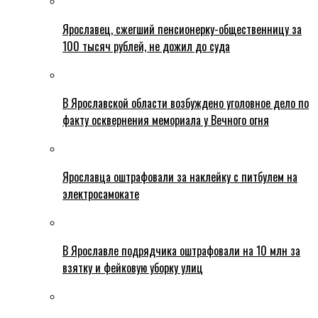
Ярославец, сжегший пенсионерку-общественницу за
100 тысяч рублей, не дожил до суда
В Ярославской области возбуждено уголовное дело по
факту осквернения мемориала у Вечного огня
Ярославца оштрафовали за наклейку с питбулем на
электросамокате
В Ярославле подрядчика оштрафовали на 10 млн за
взятку и фейковую уборку улиц