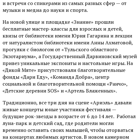
и встречи со спикерами из самых разных сфер — от
музыки и медиа до науки и спорта.
На новой улице и площадке «Знание» прошли
бесплатные мастер-классы для взрослых и детей,
квизы от библиотеки имени Юрия Гагарина и лекции
от
натуралистом
библиотеки имени Анны Ахматовой,
прогулки с биологом от
«Тульского областного
Экзотариума»
, а Государственный Дарвиновский музей
привез уникальные экспонаты и настольные игры. На
«Дикой Мяте» присутствовали благотворительные
фонды «Дари Еду», «Команда Добра», центр
социальной и благотворительной помощи «Ранчо»,
«Детские деревни SOS» и «Артель Блаженных».
Традиционно, все три дня на сцене
«Ариэль»
давали
живые концерты юные участники фестиваля —
будущие рок-звезды в возрасте от 6 до 14 лет. Работал
луна-парк и детский сад, где родители могли
временно оставить своих малышей, чтобы оторваться
на концертах любимых артистов. В новом камерном