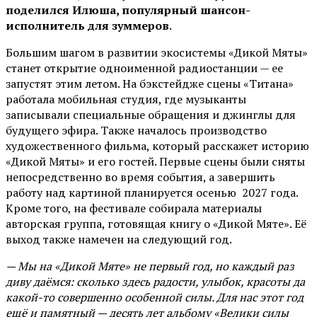
поделился Илюша, популярный шансон-
исполнитель для зуммеров
.
Большим шагом в развитии экосистемы «Дикой Мяты»
станет открытие одноименной радиостанции — ее
запустят этим летом. На бэкстейдже сцены «Титана»
работала мобильная студия, где музыканты
записывали специальные обращения и джинглы для
будущего эфира. Также началось производство
художественного фильма, который расскажет историю
«Дикой Мяты» и его гостей. Первые сцены были сняты
непосредственно во время события, а завершить
работу над картиной планируется осенью 2027 года.
Кроме того, на фестивале собирала материалы
авторская группа, готовящая книгу о «Дикой Мяте». Её
выход также намечен на следующий год.
— Мы на «Дикой Мяте» не первый год, но каждый раз
диву даёмся: сколько здесь радости, улыбок, красоты да
какой-то совершенно особенной силы. Для нас этот год
ещё и памятный — десять лет альбому «Велики силы