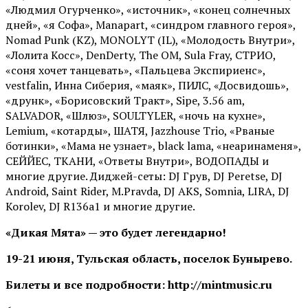
«Людмил Огурченко», «источник», «конец солнечных
дней», «я Софа», Manapart, «синдром главного героя»,
Nomad Punk (KZ), MONOLYT (IL), «Молодость Внутри»,
«Лолита Косс», DenDerty, The OM, Sula Fray, СТРИО,
«соня хочет танцевать», «Пальцева Экспириенс»,
vestfalin, Инна Сиберия, «маяк», ПИЛС, «Досвидошь»,
«друнк», «Борисовский Тракт», Sipe, 3.56 am,
SALVADOR, «Шлюз», SOULTYLER, «ночь на кухне»,
Lemium, «котарды», ШАТЯ, Jazzhouse Trio, «Рваные
ботинки», «Мама не узнает», black lama, «неаринаменя»,
СЕЙЙЕС, ТКАНИ, «Ответы Внутри», ВОДОПАДЫ и
многие другие. Диджей-сеты: DJ Грув, DJ Peretse, DJ
Android, Saint Rider, М.Pravda, DJ AKS, Somnia, LIRA, DJ
Korolev, DJ R136a1 и многие другие.
«Дикая Мята» — это будет легендарно!
19-21 июня, Тульская область, поселок Бунырево.
Билеты и все подробности: http://mintmusic.ru