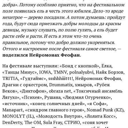
добра». Потому особливо приятно, что на фестивальном
поле появилась ель в честь этого юбилея. Дело-то вроде
нехитрое — дерево посадили. А потом думаешь: пройдут
года, будут сюда приезжать добры молодцы да красны
девицы, музыку слушать, по полю гулять, а ель будет
расти себе и расти. И есть в этом что-то очень
правильное, потому что добро должно укореняться.
Оттого и настроение после фестиваля самое светлое,
—
поделился Нейромонах Феофан.
На фестивале выступили: «Бонд с кнопкой», Ёлка,
«Танцы Минус», IOWA, TMNV, polnalyubvi, Найк Борзов,
TRITIA, «Гудтаймс», ssshhhiiittt!, Нейромонах Феофан,
Драгни с оркестром, Drummatix, хмыров, «Рубеж
Веков», «Диктофон», obraza net, «Токсичный ансамбль
Лягухо», «Психея», Рушана, «Людмил Огурченко»,
«источник», «конец солнечных дней», «я Софа»,
Manapart, «синдром главного героя», Nomad Punk (KZ),
MONOLYT (IL), «Молодость Внутри», «Лолита Косс»,
DenDerty, The OM, Sula Fray, СТРИО, «соня хочет