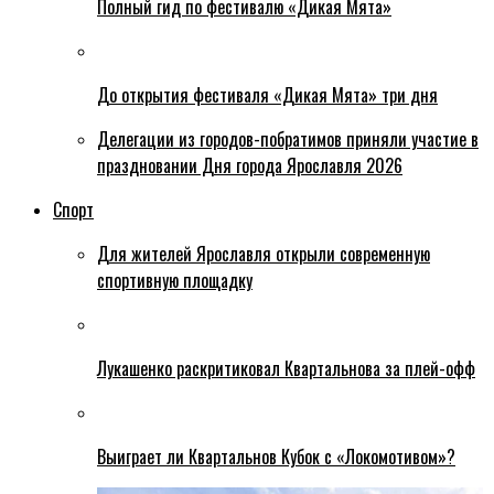
Полный гид по фестивалю «Дикая Мята»
До открытия фестиваля «Дикая Мята» три дня
Делегации из городов-побратимов приняли участие в
праздновании Дня города Ярославля 2026
Спорт
Для жителей Ярославля открыли современную
спортивную площадку
Лукашенко раскритиковал Квартальнова за плей-офф
Выиграет ли Квартальнов Кубок с «Локомотивом»?