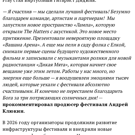
Fray стал виртуозный гитарист Дидюля.
— Я счастлив — мы сделали лучший фестиваль! Безумно
благодарен команде, артистам и партнерам! Мы
запустили новое пространство «Лампа», которую
открыли The Hatters с акустикой. Это новое место
притяжение. Презентовали невероятную площадку
«Вашана Арена». А еще мы пели в саду фолка с Елкой,
снимали первые сцены будущего художественного
фильма и записывали с музыкантами ролики для новой
радиостанции «Дикая Мята», которая начнет свое
вещание уже этим летом. Работы у нас много, но
энергии еще больше — я воодушевлен эмоциями тысяч
людей, которые уехали с фестиваля абсолютно
счастливыми. И конечно не перестанем благодарить
Бога за три потрясающих солнечных дня!
—
прокомментировал продюсер фестиваля Андрей
Клюкин.
В 2026 году организаторы продолжили развитие
инфраструктуры фестиваля и внедрили новые