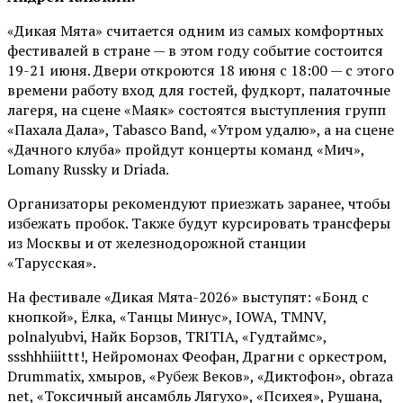
«Дикая Мята» считается одним из самых комфортных
фестивалей в стране — в этом году событие состоится
19-21 июня. Двери откроются 18 июня с 18:00 — с этого
времени работу вход для гостей, фудкорт, палаточные
лагеря, на сцене «Маяк» состоятся выступления групп
«Пахала Дала», Tabasco Band, «Утром удалю», а на сцене
«Дачного клуба» пройдут концерты команд «Мич»,
Lomany Russky и Driada.
Организаторы рекомендуют приезжать заранее, чтобы
избежать пробок. Также будут курсировать трансферы
из Москвы и от железнодорожной станции
«Тарусская».
На фестивале «Дикая Мята-2026» выступят: «Бонд с
кнопкой», Ёлка, «Танцы Минус», IOWA, TMNV,
polnalyubvi, Найк Борзов, TRITIA, «Гудтаймс»,
ssshhhiiittt!, Нейромонах Феофан, Драгни с оркестром,
Drummatix, хмыров, «Рубеж Веков», «Диктофон», obraza
net, «Токсичный ансамбль Лягухо», «Психея», Рушана,