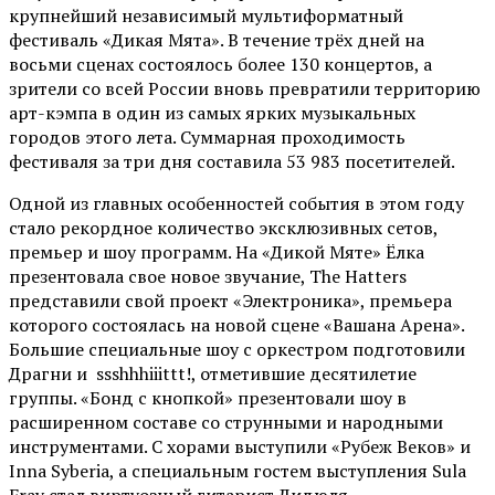
крупнейший независимый мультиформатный
фестиваль «Дикая Мята». В течение трёх дней на
восьми сценах состоялось более 130 концертов, а
зрители со всей России вновь превратили территорию
арт-кэмпа в один из самых ярких музыкальных
городов этого лета. Суммарная проходимость
фестиваля за три дня составила 53 983 посетителей.
Одной из главных особенностей события в этом году
стало рекордное количество эксклюзивных сетов,
премьер и шоу программ. На «Дикой Мяте» Ёлка
презентовала свое новое звучание, The Hatters
представили свой проект «Электроника», премьера
которого состоялась на новой сцене «Вашана Арена».
Большие специальные шоу с оркестром подготовили
Драгни и ssshhhiiittt!, отметившие десятилетие
группы. «Бонд с кнопкой» презентовали шоу в
расширенном составе со струнными и народными
инструментами. С хорами выступили «Рубеж Веков» и
Inna Syberia, а специальным гостем выступления Sula