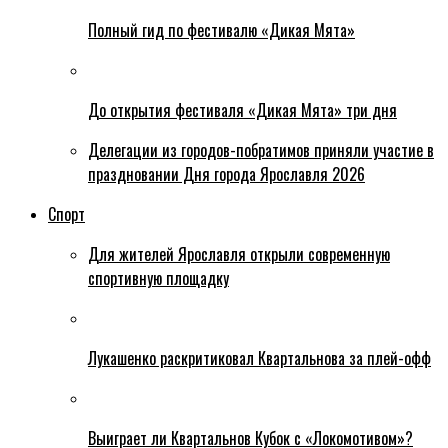
Полный гид по фестивалю «Дикая Мята»
До открытия фестиваля «Дикая Мята» три дня
Делегации из городов-побратимов приняли участие в
праздновании Дня города Ярославля 2026
Спорт
Для жителей Ярославля открыли современную
спортивную площадку
Лукашенко раскритиковал Квартальнова за плей-офф
Выиграет ли Квартальнов Кубок с «Локомотивом»?