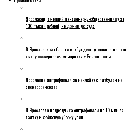
Происшествия
Ярославец, сжегший пенсионерку-общественницу за
100 тысяч рублей, не дожил до суда
В Ярославской области возбуждено уголовное дело по
факту осквернения мемориала у Вечного огня
Ярославца оштрафовали за наклейку с питбулем на
электросамокате
В Ярославле подрядчика оштрафовали на 10 млн за
взятку и фейковую уборку улиц