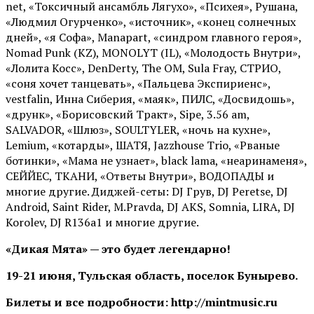
net, «Токсичный ансамбль Лягухо», «Психея», Рушана,
«Людмил Огурченко», «источник», «конец солнечных
дней», «я Софа», Manapart, «синдром главного героя»,
Nomad Punk (KZ), MONOLYT (IL), «Молодость Внутри»,
«Лолита Косс», DenDerty, The OM, Sula Fray, СТРИО,
«соня хочет танцевать», «Пальцева Экспириенс»,
vestfalin, Инна Сиберия, «маяк», ПИЛС, «Досвидошь»,
«друнк», «Борисовский Тракт», Sipe, 3.56 am,
SALVADOR, «Шлюз», SOULTYLER, «ночь на кухне»,
Lemium, «котарды», ШАТЯ, Jazzhouse Trio, «Рваные
ботинки», «Мама не узнает», black lama, «неаринаменя»,
СЕЙЙЕС, ТКАНИ, «Ответы Внутри», ВОДОПАДЫ и
многие другие. Диджей-сеты: DJ Грув, DJ Peretse, DJ
Android, Saint Rider, М.Pravda, DJ AKS, Somnia, LIRA, DJ
Korolev, DJ R136a1 и многие другие.
«Дикая Мята» — это будет легендарно!
19-21 июня, Тульская область, поселок Бунырево.
Билеты и все подробности: http://mintmusic.ru