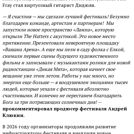
Fray стал виртуозный гитарист Дидюля.
— Я счастлив — мы сделали лучший фестиваль! Безумно
благодарен команде, артистам и партнерам! Мы
запустили новое пространство «Лампа», которую
открыли The Hatters с акустикой. Это новое место
притяжение. Презентовали невероятную площадку
«Вашана Арена». А еще мы пели в саду фолка с Елкой,
снимали первые сцены будущего художественного
фильма и записывали с музыкантами ролики для новой
радиостанции «Дикая Мята», которая начнет свое
вещание уже этим летом. Работы у нас много, но
энергии еще больше — я воодушевлен эмоциями тысяч
людей, которые уехали с фестиваля абсолютно
счастливыми. И конечно не перестанем благодарить
Бога за три потрясающих солнечных дня!
—
прокомментировал продюсер фестиваля Андрей
Клюкин.
В 2026 году организаторы продолжили развитие
инфраструктуры фестиваля и внедрили новые