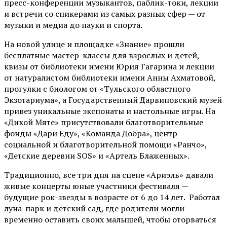
пресс-конференции музыкантов, паблик-токи, лекции
и встречи со спикерами из самых разных сфер — от
музыки и медиа до науки и спорта.
На новой улице и площадке «Знание» прошли
бесплатные мастер-классы для взрослых и детей,
квизы от библиотеки имени Юрия Гагарина и лекции
от
натуралистом
библиотеки имени Анны Ахматовой,
прогулки с биологом от
«Тульского областного
Экзотариума»
, а Государственный Дарвиновский музей
привез уникальные экспонаты и настольные игры. На
«Дикой Мяте» присутствовали благотворительные
фонды «Дари Еду», «Команда Добра», центр
социальной и благотворительной помощи «Ранчо»,
«Детские деревни SOS» и «Артель Блаженных».
Традиционно, все три дня на сцене
«Ариэль»
давали
живые концерты юные участники фестиваля —
будущие рок-звезды в возрасте от 6 до 14 лет. Работал
луна-парк и детский сад, где родители могли
временно оставить своих малышей, чтобы оторваться