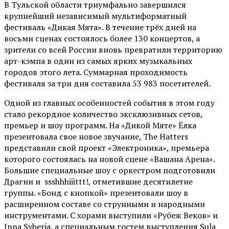
В Тульской области триумфально завершился
крупнейший независимый мультиформатный
фестиваль «Дикая Мята». В течение трёх дней на
восьми сценах состоялось более 130 концертов, а
зрители со всей России вновь превратили территорию
арт-кэмпа в один из самых ярких музыкальных
городов этого лета. Суммарная проходимость
фестиваля за три дня составила 53 983 посетителей.
Одной из главных особенностей события в этом году
стало рекордное количество эксклюзивных сетов,
премьер и шоу программ. На «Дикой Мяте» Ёлка
презентовала свое новое звучание, The Hatters
представили свой проект «Электроника», премьера
которого состоялась на новой сцене «Вашана Арена».
Большие специальные шоу с оркестром подготовили
Драгни и ssshhhiiittt!, отметившие десятилетие
группы. «Бонд с кнопкой» презентовали шоу в
расширенном составе со струнными и народными
инструментами. С хорами выступили «Рубеж Веков» и
Inna Syberia, а специальным гостем выступления Sula