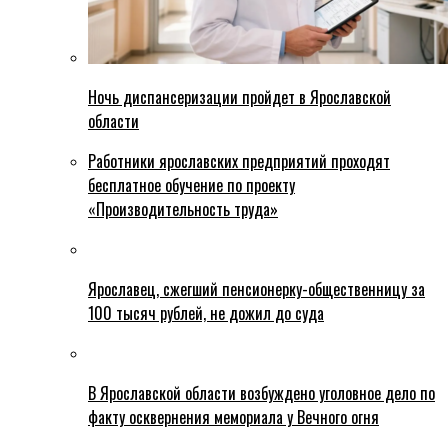
Ночь диспансеризации пройдет в Ярославской
области
Работники ярославских предприятий проходят
бесплатное обучение по проекту
«Производительность труда»
Ярославец, сжегший пенсионерку-общественницу за
100 тысяч рублей, не дожил до суда
В Ярославской области возбуждено уголовное дело по
факту осквернения мемориала у Вечного огня