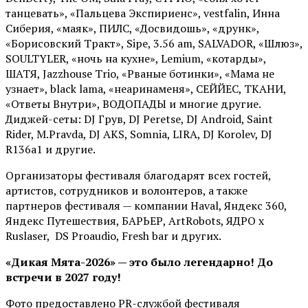
танцевать», «Пальцева Экспириенс», vestfalin, Инна
Сиберия, «маяк», ПИЛС, «Досвидошь», «друнк»,
«Борисовский Тракт», Sipe, 3.56 am, SALVADOR, «Шлюз»,
SOULTYLER, «ночь на кухне», Lemium, «котарды»,
ШАТЯ, Jazzhouse Trio, «Рваные ботинки», «Мама не
узнает», black lama, «неаринаменя», СЕЙЙЕС, ТКАНИ,
«Ответы Внутри», ВОДОПАДЫ и многие другие.
Диджей-сеты: DJ Грув, DJ Peretse, DJ Android, Saint
Rider, М.Pravda, DJ AKS, Somnia, LIRA, DJ Korolev, DJ
R136a1 и другие.
Организаторы фестиваля благодарят всех гостей,
артистов, сотрудников и волонтеров, а также
партнеров фестиваля — компании Haval, Яндекс 360,
Яндекс Путешествия, БАРЬЕР, ArtRobots, ЯДРО х
Ruslaser, DS Proaudio, Fresh bar и других.
«Дикая Мята-2026» — это было легендарно! До
встречи в 2027 году!
Фото предоставлено PR-службой фестиваля