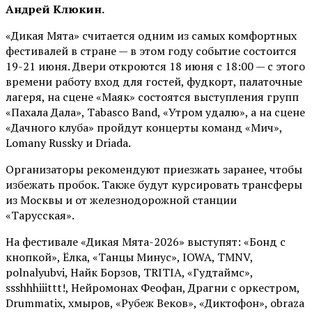
Андрей Клюкин.
«Дикая Мята» считается одним из самых комфортных
фестивалей в стране — в этом году событие состоится
19-21 июня. Двери откроются 18 июня с 18:00 — с этого
времени работу вход для гостей, фудкорт, палаточные
лагеря, на сцене «Маяк» состоятся выступления групп
«Пахала Дала», Tabasco Band, «Утром удалю», а на сцене
«Дачного клуба» пройдут концерты команд «Мич»,
Lomany Russky и Driada.
Организаторы рекомендуют приезжать заранее, чтобы
избежать пробок. Также будут курсировать трансферы
из Москвы и от железнодорожной станции
«Тарусская».
На фестивале «Дикая Мята-2026» выступят: «Бонд с
кнопкой», Ёлка, «Танцы Минус», IOWA, TMNV,
polnalyubvi, Найк Борзов, TRITIA, «Гудтаймс»,
ssshhhiiittt!, Нейромонах Феофан, Драгни с оркестром,
Drummatix, хмыров, «Рубеж Веков», «Диктофон», obraza