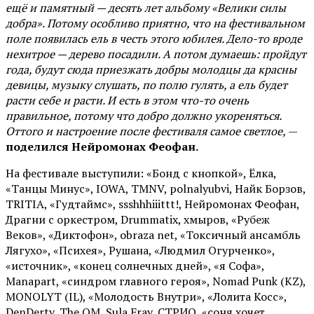
ещё и памятный — десять лет альбому «Велики силы
добра». Потому особливо приятно, что на фестивальном
поле появилась ель в честь этого юбилея. Дело-то вроде
нехитрое — дерево посадили. А потом думаешь: пройдут
года, будут сюда приезжать добры молодцы да красны
девицы, музыку слушать, по полю гулять, а ель будет
расти себе и расти. И есть в этом что-то очень
правильное, потому что добро должно укореняться.
Оттого и настроение после фестиваля самое светлое,
—
поделился Нейромонах Феофан.
На фестивале выступили: «Бонд с кнопкой», Ёлка,
«Танцы Минус», IOWA, TMNV, polnalyubvi, Найк Борзов,
TRITIA, «Гудтаймс», ssshhhiiittt!, Нейромонах Феофан,
Драгни с оркестром, Drummatix, хмыров, «Рубеж
Веков», «Диктофон», obraza net, «Токсичный ансамбль
Лягухо», «Психея», Рушана, «Людмил Огурченко»,
«источник», «конец солнечных дней», «я Софа»,
Manapart, «синдром главного героя», Nomad Punk (KZ),
MONOLYT (IL), «Молодость Внутри», «Лолита Косс»,
DenDerty, The OM, Sula Fray, СТРИО, «соня хочет