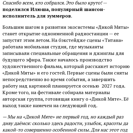
Спасибо всем, кто собрался. Это было круто!
—
поделился Илюша, популярный шансон-
исполнитель для зуммеров
.
Большим шагом в развитии экосистемы «Дикой Мяты»
станет открытие одноименной радиостанции — ее
запустят этим летом. На бэкстейдже сцены «Титана»
работала мобильная студия, где музыканты
записывали специальные обращения и джинглы для
будущего эфира. Также началось производство
художественного фильма, который расскажет историю
«Дикой Мяты» и его гостей. Первые сцены были сняты
непосредственно во время события, а завершить
работу над картиной планируется осенью 2027 года.
Кроме того, на фестивале собирала материалы
авторская группа, готовящая книгу о «Дикой Мяте». Её
выход также намечен на следующий год.
— Мы на «Дикой Мяте» не первый год, но каждый раз
диву даёмся: сколько здесь радости, улыбок, красоты да
какой-то совершенно особенной силы. Для нас этот год