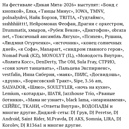
На фестивале «Дикая Мята-2026» выступят: «Бонд с
кнопкой», Ёлка, «Танцы Минус», IOWA, TMNV,
polnalyubvi, Найк Борзов, TRITIA, «Гудтаймс»,
ssshhhiiittt!, Нейромонах Феофан, Драгни с оркестром,
Drummatix, хмыров, «Рубеж Веков», «Диктофон», obraza
net, «Токсичный ансамбль Лягухо», «Психея», Рушана,
«Людмил Огурченко», «источник», «конец солнечных
дней», «я Софа», Manapart, «синдром главного героя»,
Nomad Punk (KZ), MONOLYT (IL), «Молодость Внутри»,
«Лолита Косс», DenDerty, The OM, Sula Fray, СТРИО,
«соня хочет танцевать», «Пальцева Экспириенс»,
vestfalin, Инна Сиберия, «маяк», ПИЛС, «Досвидошь»,
«друнк», «Борисовский Тракт», Sipe, 3.56 am,
SALVADOR, «Шлюз», SOULTYLER, «ночь на кухне»,
Lemium, «котарды», ШАТЯ, Jazzhouse Trio, «Рваные
ботинки», «Мама не узнает», black lama, «неаринаменя»,
СЕЙЙЕС, ТКАНИ, «Ответы Внутри», ВОДОПАДЫ и
многие другие. Диджей-сеты: DJ Грув, DJ Peretse, DJ
Android, Saint Rider, М.Pravda, DJ AKS, Somnia, LIRA, DJ
Korolev, DJ R136a1 и многие другие.