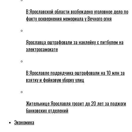
В Ярославской области возбуждено уголовное дело по
факту осквернения мемориала у Вечного огня
Ярославца оштрафовали за наклейку с питбулем на
электросамокате
В Ярославле подрядчика оштрафовали на 10 млн за
взятку и фейковую уборку улиц
Жительнице Ярославля грозит до 20 лет за поджоги
банковских отделений
Экономика