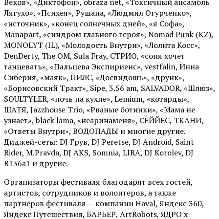
Веков», «Диктофон», obraza net, «Токсичный ансамбль
Лягухо», «Психея», Рушана, «Людмил Огурченко»,
«источник», «конец солнечных дней», «я Софа»,
Manapart, «синдром главного героя», Nomad Punk (KZ),
MONOLYT (IL), «Молодость Внутри», «Лолита Косс»,
DenDerty, The OM, Sula Fray, СТРИО, «соня хочет
танцевать», «Пальцева Экспириенс», vestfalin, Инна
Сиберия, «маяк», ПИЛС, «Досвидошь», «друнк»,
«Борисовский Тракт», Sipe, 3.56 am, SALVADOR, «Шлюз»,
SOULTYLER, «ночь на кухне», Lemium, «котарды»,
ШАТЯ, Jazzhouse Trio, «Рваные ботинки», «Мама не
узнает», black lama, «неаринаменя», СЕЙЙЕС, ТКАНИ,
«Ответы Внутри», ВОДОПАДЫ и многие другие.
Диджей-сеты: DJ Грув, DJ Peretse, DJ Android, Saint
Rider, М.Pravda, DJ AKS, Somnia, LIRA, DJ Korolev, DJ
R136a1 и другие.
Организаторы фестиваля благодарят всех гостей,
артистов, сотрудников и волонтеров, а также
партнеров фестиваля — компании Haval, Яндекс 360,
Яндекс Путешествия, БАРЬЕР, ArtRobots, ЯДРО х