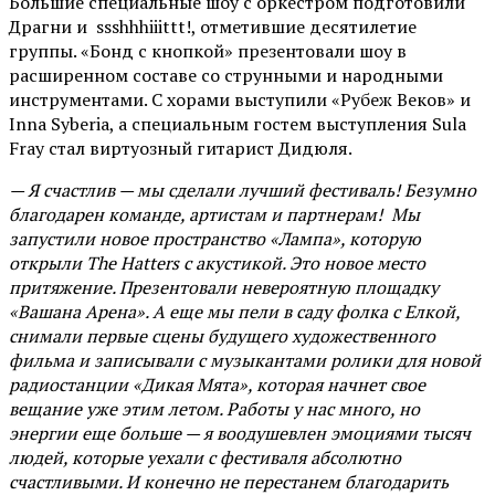
Большие специальные шоу с оркестром подготовили
Драгни и ssshhhiiittt!, отметившие десятилетие
группы. «Бонд с кнопкой» презентовали шоу в
расширенном составе со струнными и народными
инструментами. С хорами выступили «Рубеж Веков» и
Inna Syberia, а специальным гостем выступления Sula
Fray стал виртуозный гитарист Дидюля.
— Я счастлив — мы сделали лучший фестиваль! Безумно
благодарен команде, артистам и партнерам! Мы
запустили новое пространство «Лампа», которую
открыли The Hatters с акустикой. Это новое место
притяжение. Презентовали невероятную площадку
«Вашана Арена». А еще мы пели в саду фолка с Елкой,
снимали первые сцены будущего художественного
фильма и записывали с музыкантами ролики для новой
радиостанции «Дикая Мята», которая начнет свое
вещание уже этим летом. Работы у нас много, но
энергии еще больше — я воодушевлен эмоциями тысяч
людей, которые уехали с фестиваля абсолютно
счастливыми. И конечно не перестанем благодарить