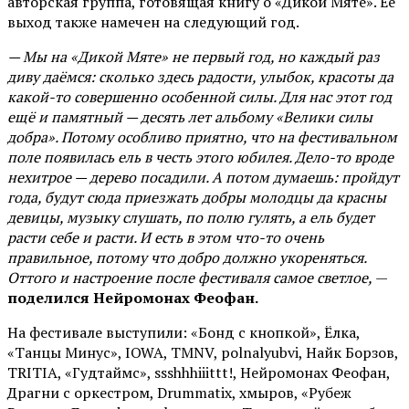
авторская группа, готовящая книгу о «Дикой Мяте». Её
выход также намечен на следующий год.
— Мы на «Дикой Мяте» не первый год, но каждый раз
диву даёмся: сколько здесь радости, улыбок, красоты да
какой-то совершенно особенной силы. Для нас этот год
ещё и памятный — десять лет альбому «Велики силы
добра». Потому особливо приятно, что на фестивальном
поле появилась ель в честь этого юбилея. Дело-то вроде
нехитрое — дерево посадили. А потом думаешь: пройдут
года, будут сюда приезжать добры молодцы да красны
девицы, музыку слушать, по полю гулять, а ель будет
расти себе и расти. И есть в этом что-то очень
правильное, потому что добро должно укореняться.
Оттого и настроение после фестиваля самое светлое,
—
поделился Нейромонах Феофан.
На фестивале выступили: «Бонд с кнопкой», Ёлка,
«Танцы Минус», IOWA, TMNV, polnalyubvi, Найк Борзов,
TRITIA, «Гудтаймс», ssshhhiiittt!, Нейромонах Феофан,
Драгни с оркестром, Drummatix, хмыров, «Рубеж