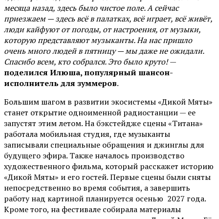
месяца назад, здесь было чистое поле. А сейчас
приезжаем — здесь всё в палатках, всё играет, всё живёт,
люди кайфуют от погоды, от настроения, от музыки,
которую представляют музыканты. На нас пришло
очень много людей в пятницу — мы даже не ожидали.
Спасибо всем, кто собрался. Это было круто!
—
поделился Илюша, популярный шансон-
исполнитель для зуммеров
.
Большим шагом в развитии экосистемы «Дикой Мяты»
станет открытие одноименной радиостанции — ее
запустят этим летом. На бэкстейдже сцены «Титана»
работала мобильная студия, где музыканты
записывали специальные обращения и джинглы для
будущего эфира. Также началось производство
художественного фильма, который расскажет историю
«Дикой Мяты» и его гостей. Первые сцены были сняты
непосредственно во время события, а завершить
работу над картиной планируется осенью 2027 года.
Кроме того, на фестивале собирала материалы