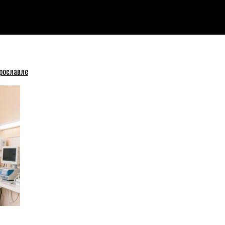
лен на принудительное лечение
рославле