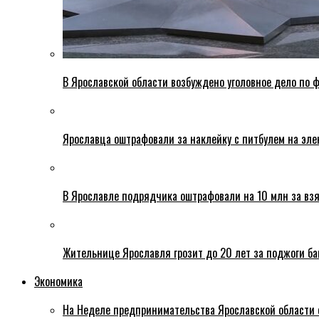
В Ярославской области возбуждено уголовное дело по ф
Ярославца оштрафовали за наклейку с питбулем на эле
В Ярославле подрядчика оштрафовали на 10 млн за взя
Жительнице Ярославля грозит до 20 лет за поджоги б
Экономика
На Неделе предпринимательства Ярославской области 