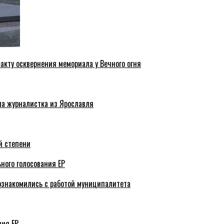
акту осквернения мемориала у Вечного огня
ла журналистка из Ярославля
й степени
ного голосования ЕР
ознакомились с работой муниципалитета
ния ЕР