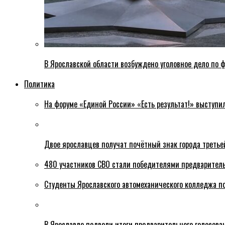
В Ярославской области возбуждено уголовное дело по ф
Политика
На форуме «Единой России» «Есть результат!» выступи
Двое ярославцев получат почётный знак города третье
480 участников СВО стали победителями предваритель
Студенты Ярославского автомеханического колледжа п
В Ярославле подвели итоги предварительного голосова