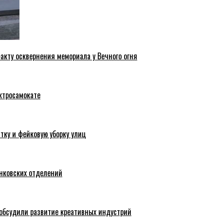
акту осквернения мемориала у Вечного огня
ктросамокате
тку и фейковую уборку улиц
анковских отделений
обсудили развитие креативных индустрий