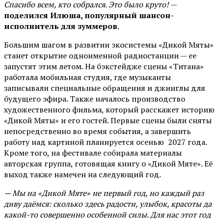
Спасибо всем, кто собрался. Это было круто!
—
поделился Илюша, популярный шансон-
исполнитель для зуммеров
.
Большим шагом в развитии экосистемы «Дикой Мяты»
станет открытие одноименной радиостанции — ее
запустят этим летом. На бэкстейдже сцены «Титана»
работала мобильная студия, где музыканты
записывали специальные обращения и джинглы для
будущего эфира. Также началось производство
художественного фильма, который расскажет историю
«Дикой Мяты» и его гостей. Первые сцены были сняты
непосредственно во время события, а завершить
работу над картиной планируется осенью 2027 года.
Кроме того, на фестивале собирала материалы
авторская группа, готовящая книгу о «Дикой Мяте». Её
выход также намечен на следующий год.
— Мы на «Дикой Мяте» не первый год, но каждый раз
диву даёмся: сколько здесь радости, улыбок, красоты да
какой-то совершенно особенной силы. Для нас этот год