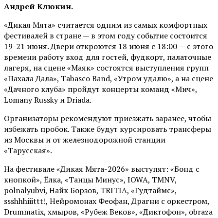
Андрей Клюкин.
«Дикая Мята» считается одним из самых комфортных
фестивалей в стране — в этом году событие состоится
19-21 июня. Двери откроются 18 июня с 18:00 — с этого
времени работу вход для гостей, фудкорт, палаточные
лагеря, на сцене «Маяк» состоятся выступления групп
«Пахала Дала», Tabasco Band, «Утром удалю», а на сцене
«Дачного клуба» пройдут концерты команд «Мич»,
Lomany Russky и Driada.
Организаторы рекомендуют приезжать заранее, чтобы
избежать пробок. Также будут курсировать трансферы
из Москвы и от железнодорожной станции
«Тарусская».
На фестивале «Дикая Мята-2026» выступят: «Бонд с
кнопкой», Ёлка, «Танцы Минус», IOWA, TMNV,
polnalyubvi, Найк Борзов, TRITIA, «Гудтаймс»,
ssshhhiiittt!, Нейромонах Феофан, Драгни с оркестром,
Drummatix, хмыров, «Рубеж Веков», «Диктофон», obraza