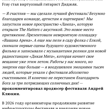
Fray стал виртуозный гитарист Дидюля.
— Я счастлив — мы сделали лучший фестиваль! Безумно
благодарен команде, артистам и партнерам! Мы
запустили новое пространство «Лампа», которую
открыли The Hatters с акустикой. Это новое место
притяжение. Презентовали невероятную площадку
«Вашана Арена». А еще мы пели в саду фолка с Елкой,
снимали первые сцены будущего художественного
фильма и записывали с музыкантами ролики для новой
радиостанции «Дикая Мята», которая начнет свое
вещание уже этим летом. Работы у нас много, но
энергии еще больше — я воодушевлен эмоциями тысяч
людей, которые уехали с фестиваля абсолютно
счастливыми. И конечно не перестанем благодарить
Бога за три потрясающих солнечных дня!
—
прокомментировал продюсер фестиваля Андрей
Клюкин.
В 2026 году организаторы продолжили развитие
инфраструктуры фестиваля и внедрили новые