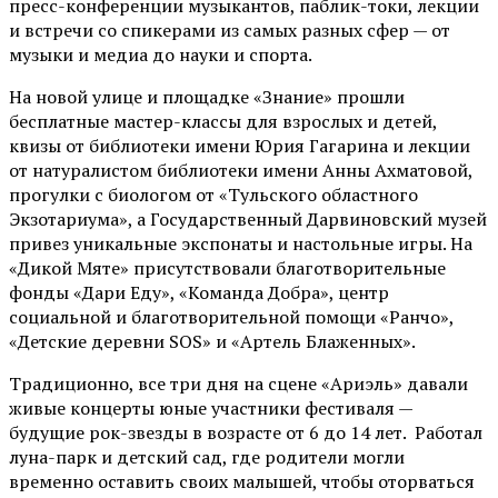
пресс-конференции музыкантов, паблик-токи, лекции
и встречи со спикерами из самых разных сфер — от
музыки и медиа до науки и спорта.
На новой улице и площадке «Знание» прошли
бесплатные мастер-классы для взрослых и детей,
квизы от библиотеки имени Юрия Гагарина и лекции
от
натуралистом
библиотеки имени Анны Ахматовой,
прогулки с биологом от
«Тульского областного
Экзотариума»
, а Государственный Дарвиновский музей
привез уникальные экспонаты и настольные игры. На
«Дикой Мяте» присутствовали благотворительные
фонды «Дари Еду», «Команда Добра», центр
социальной и благотворительной помощи «Ранчо»,
«Детские деревни SOS» и «Артель Блаженных».
Традиционно, все три дня на сцене
«Ариэль»
давали
живые концерты юные участники фестиваля —
будущие рок-звезды в возрасте от 6 до 14 лет. Работал
луна-парк и детский сад, где родители могли
временно оставить своих малышей, чтобы оторваться