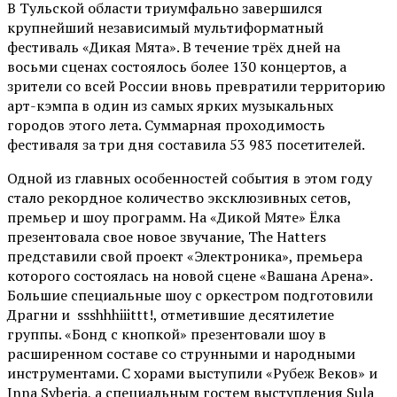
В Тульской области триумфально завершился
крупнейший независимый мультиформатный
фестиваль «Дикая Мята». В течение трёх дней на
восьми сценах состоялось более 130 концертов, а
зрители со всей России вновь превратили территорию
арт-кэмпа в один из самых ярких музыкальных
городов этого лета. Суммарная проходимость
фестиваля за три дня составила 53 983 посетителей.
Одной из главных особенностей события в этом году
стало рекордное количество эксклюзивных сетов,
премьер и шоу программ. На «Дикой Мяте» Ёлка
презентовала свое новое звучание, The Hatters
представили свой проект «Электроника», премьера
которого состоялась на новой сцене «Вашана Арена».
Большие специальные шоу с оркестром подготовили
Драгни и ssshhhiiittt!, отметившие десятилетие
группы. «Бонд с кнопкой» презентовали шоу в
расширенном составе со струнными и народными
инструментами. С хорами выступили «Рубеж Веков» и
Inna Syberia, а специальным гостем выступления Sula