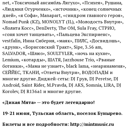
net, «Токсичный ансамбль Лягухо», «Психея», Рушана,
«Людмил Огурченко», «источник», «конец солнечных
дней», «я Софа», Manapart, «синдром главного героя»,
Nomad Punk (KZ), MONOLYT (IL), «Молодость Внутри»,
«Лолита Косс», DenDerty, The OM, Sula Fray, СТРИО,
«соня хочет танцевать», «Пальцева Экспириенс»,
vestfalin, Инна Сиберия, «маяк», ПИЛС, «Досвидошь»,
«друнк», «Борисовский Тракт», Sipe, 3.56 am,
SALVADOR, «Шлюз», SOULTYLER, «ночь на кухне»,
Lemium, «котарды», ШАТЯ, Jazzhouse Trio, «Рваные
ботинки», «Мама не узнает», black lama, «неаринаменя»,
СЕЙЙЕС, ТКАНИ, «Ответы Внутри», ВОДОПАДЫ и
многие другие. Диджей-сеты: DJ Грув, DJ Peretse, DJ
Android, Saint Rider, М.Pravda, DJ AKS, Somnia, LIRA, DJ
Korolev, DJ R136a1 и многие другие.
«Дикая Мята» — это будет легендарно!
19-21 июня, Тульская область, поселок Бунырево.
Билеты и все подробности: http://mintmusic.ru