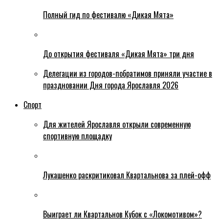
Полный гид по фестивалю «Дикая Мята»
До открытия фестиваля «Дикая Мята» три дня
Делегации из городов-побратимов приняли участие в
праздновании Дня города Ярославля 2026
Спорт
Для жителей Ярославля открыли современную
спортивную площадку
Лукашенко раскритиковал Квартальнова за плей-офф
Выиграет ли Квартальнов Кубок с «Локомотивом»?