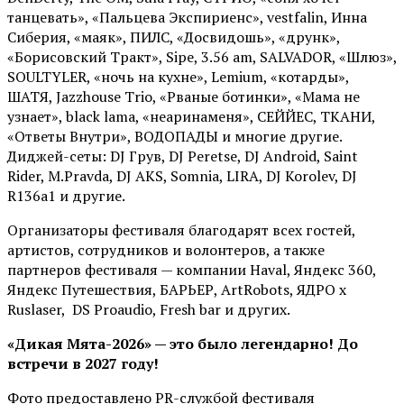
танцевать», «Пальцева Экспириенс», vestfalin, Инна
Сиберия, «маяк», ПИЛС, «Досвидошь», «друнк»,
«Борисовский Тракт», Sipe, 3.56 am, SALVADOR, «Шлюз»,
SOULTYLER, «ночь на кухне», Lemium, «котарды»,
ШАТЯ, Jazzhouse Trio, «Рваные ботинки», «Мама не
узнает», black lama, «неаринаменя», СЕЙЙЕС, ТКАНИ,
«Ответы Внутри», ВОДОПАДЫ и многие другие.
Диджей-сеты: DJ Грув, DJ Peretse, DJ Android, Saint
Rider, М.Pravda, DJ AKS, Somnia, LIRA, DJ Korolev, DJ
R136a1 и другие.
Организаторы фестиваля благодарят всех гостей,
артистов, сотрудников и волонтеров, а также
партнеров фестиваля — компании Haval, Яндекс 360,
Яндекс Путешествия, БАРЬЕР, ArtRobots, ЯДРО х
Ruslaser, DS Proaudio, Fresh bar и других.
«Дикая Мята-2026» — это было легендарно! До
встречи в 2027 году!
Фото предоставлено PR-службой фестиваля