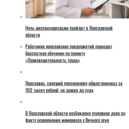
Ночь диспансеризации пройдет в Ярославской
области
Работники ярославских предприятий проходят
бесплатное обучение по проекту
«Производительность труда»
Ярославец, сжегший пенсионерку-общественницу за
100 тысяч рублей, не дожил до суда
В Ярославской области возбуждено уголовное дело по
факту осквернения мемориала у Вечного огня