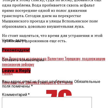
одна проблема. Вода пробивается сквозь асфальт
прямо посередине одной из полос движения
транспорта. Сегодня днем на перекрестке
Мышкинского проезда и улицы Вспольинское поле
образовалась довольно внушительная лужа.
Но стоит надеяться, что время для устранения и этой
проблемы у дорожников еще есть.
Читать далее ...
Вперед
Рекомендуем!
Мэр Ярославля вступился за Валентину Терешкову, поддержавшую
Оставить комментарий
пенсионную реформу
Leave a Reply
Назад
Ваш адрес email не будет опубликован.
Обязательные
Полузащитник Шинника перешел в ФК Ростов
поля помечены
*
Комментарий
*