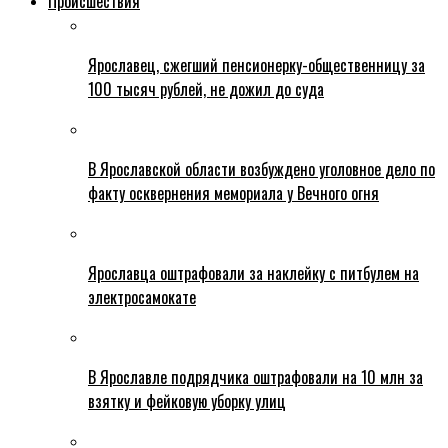
Происшествия
Ярославец, сжегший пенсионерку-общественницу за
100 тысяч рублей, не дожил до суда
В Ярославской области возбуждено уголовное дело по
факту осквернения мемориала у Вечного огня
Ярославца оштрафовали за наклейку с питбулем на
электросамокате
В Ярославле подрядчика оштрафовали на 10 млн за
взятку и фейковую уборку улиц