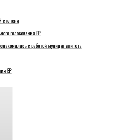
й степени
ного голосования ЕР
ознакомились с работой муниципалитета
ния ЕР