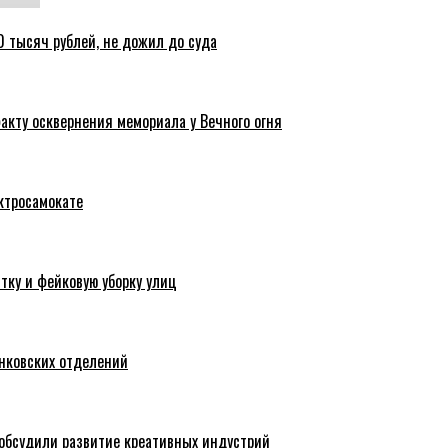
 тысяч рублей, не дожил до суда
акту осквернения мемориала у Вечного огня
ктросамокате
тку и фейковую уборку улиц
анковских отделений
обсудили развитие креативных индустрий