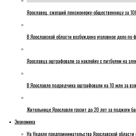
Ярославец, сжегший пенсионерку-общественницу за 100
В Ярославской области возбуждено уголовное дело по ф
Ярославца оштрафовали за наклейку с питбулем на эле
В Ярославле подрядчика оштрафовали на 10 млн за взя
Жительнице Ярославля грозит до 20 лет за поджоги б
Экономика
На Неделе предпринимательства Ярославской области 