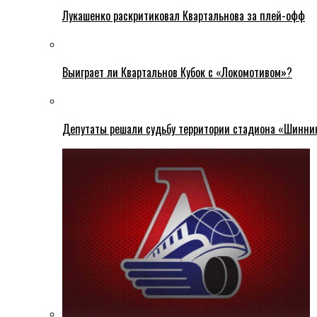
Лукашенко раскритиковал Квартальнова за плей-офф
Выиграет ли Квартальнов Кубок с «Локомотивом»?
Депутаты решали судьбу территории стадиона «Шинни