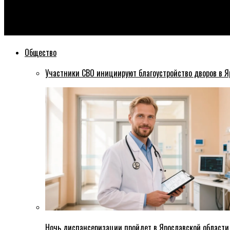
Эхо76
В Ярославле подметальная машина выбросила собранную пыль
Общество
Участники СВО инициируют благоустройство дворов в Я
Ночь диспансеризации пройдет в Ярославской области