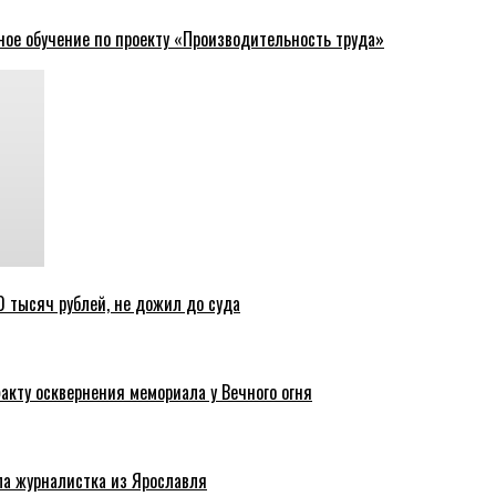
ное обучение по проекту «Производительность труда»
 тысяч рублей, не дожил до суда
акту осквернения мемориала у Вечного огня
ла журналистка из Ярославля