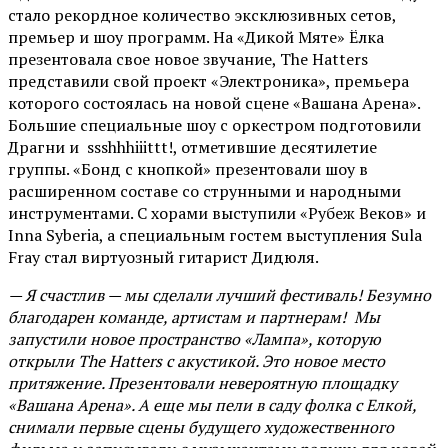
стало рекордное количество эксклюзивных сетов,
премьер и шоу программ. На «Дикой Мяте» Ёлка
презентовала свое новое звучание, The Hatters
представили свой проект «Электроника», премьера
которого состоялась на новой сцене «Вашана Арена».
Большие специальные шоу с оркестром подготовили
Драгни и ssshhhiiittt!, отметившие десятилетие
группы. «Бонд с кнопкой» презентовали шоу в
расширенном составе со струнными и народными
инструментами. С хорами выступили «Рубеж Веков» и
Inna Syberia, а специальным гостем выступления Sula
Fray стал виртуозный гитарист Дидюля.
— Я счастлив — мы сделали лучший фестиваль! Безумно
благодарен команде, артистам и партнерам! Мы
запустили новое пространство «Лампа», которую
открыли The Hatters с акустикой. Это новое место
притяжение. Презентовали невероятную площадку
«Вашана Арена». А еще мы пели в саду фолка с Елкой,
снимали первые сцены будущего художественного