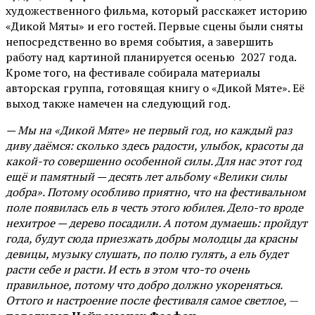
художественного фильма, который расскажет историю
«Дикой Мяты» и его гостей. Первые сцены были сняты
непосредственно во время события, а завершить
работу над картиной планируется осенью 2027 года.
Кроме того, на фестивале собирала материалы
авторская группа, готовящая книгу о «Дикой Мяте». Её
выход также намечен на следующий год.
— Мы на «Дикой Мяте» не первый год, но каждый раз
диву даёмся: сколько здесь радости, улыбок, красоты да
какой-то совершенно особенной силы. Для нас этот год
ещё и памятный — десять лет альбому «Велики силы
добра». Потому особливо приятно, что на фестивальном
поле появилась ель в честь этого юбилея. Дело-то вроде
нехитрое — дерево посадили. А потом думаешь: пройдут
года, будут сюда приезжать добры молодцы да красны
девицы, музыку слушать, по полю гулять, а ель будет
расти себе и расти. И есть в этом что-то очень
правильное, потому что добро должно укореняться.
Оттого и настроение после фестиваля самое светлое,
—