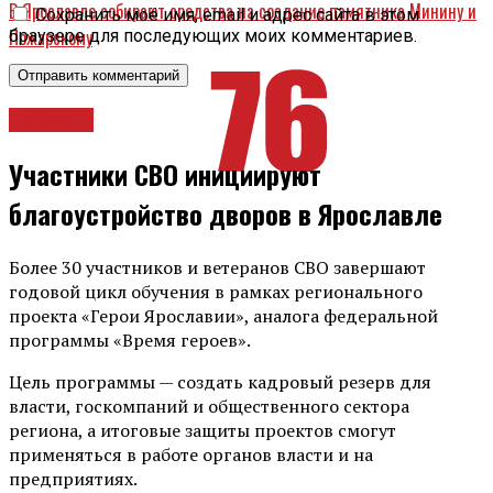
В Ярославле собирают средства на создание памятника Минину и
Сохранить моё имя, email и адрес сайта в этом
Пожарскому
браузере для последующих моих комментариев.
Новости
Участники СВО инициируют
благоустройство дворов в Ярославле
Более 30 участников и ветеранов СВО завершают
годовой цикл обучения в рамках регионального
проекта «Герои Ярославии», аналога федеральной
программы «Время героев».
Цель программы — создать кадровый резерв для
власти, госкомпаний и общественного сектора
региона, а итоговые защиты проектов смогут
применяться в работе органов власти и на
предприятиях.