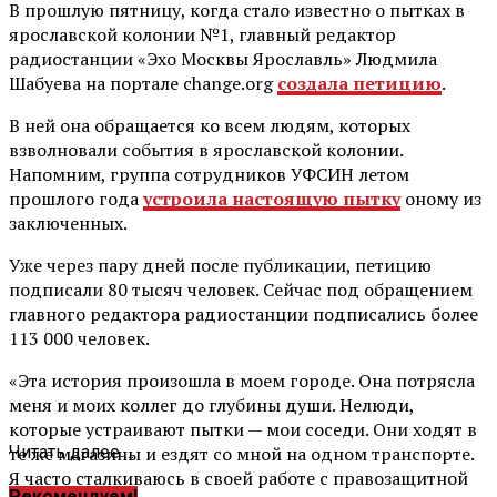
В прошлую пятницу, когда стало известно о пытках в
ярославской колонии №1, главный редактор
радиостанции «Эхо Москвы Ярославль» Людмила
Шабуева на портале change.org
создала петицию
.
В ней она обращается ко всем людям, которых
взволновали события в ярославской колонии.
Напомним, группа сотрудников УФСИН летом
прошлого года
устроила настоящую пытку
оному из
заключенных.
Уже через пару дней после публикации, петицию
подписали 80 тысяч человек. Сейчас под обращением
главного редактора радиостанции подписались более
113 000 человек.
«Эта история произошла в моем городе. Она потрясла
меня и моих коллег до глубины души. Нелюди,
которые устраивают пытки — мои соседи. Они ходят в
те же магазины и ездят со мной на одном транспорте.
Читать далее ...
Я часто сталкиваюсь в своей работе с правозащитной
Рекомендуем!