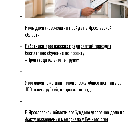
Ночь диспансеризации пройдет в Ярославской
области
Работники ярославских предприятий проходят
бесплатное обучение по проекту
«Производительность труда»
Ярославец, сжегший пенсионерку-общественницу за
100 тысяч рублей, не дожил до суда
В Ярославской области возбуждено уголовное дело по
факту осквернения мемориала у Вечного огня