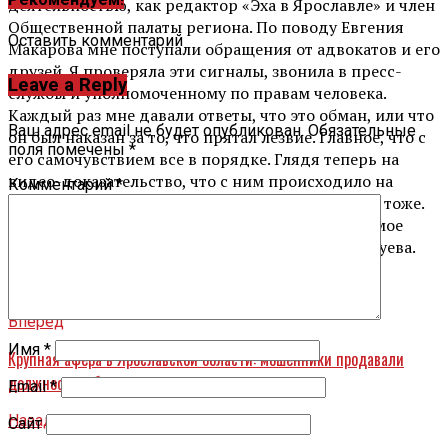
деятельностью, как редактор «Эха в Ярославле» и член
Общественной палаты региона. По поводу Евгения
Оставить комментарий
Макарова мне поступали обращения от адвокатов и его
друзей. Я проверяла эти сигналы, звонила в пресс-
Leave a Reply
службы и уполномоченному по правам человека.
Каждый раз мне давали ответы, что это обман, или что
Ваш адрес email не будет опубликован.
Обязательные
он был наказан за то, что прятал лезвие. Главное, что с
поля помечены
*
его самочувствием все в порядке. Глядя теперь на
видео-доказательство, что с ним происходило на
Комментарий
*
самом деле, я чувствую и свою ответственность тоже.
Необходимо, чтобы все причастные понесли самое
суровое наказание», — рассказала Людмила Шабуева.
Вперед
Имя
*
Крупная афера в Ярославской области: мошенники продавали
должность губернатора
Email
*
Назад
Сайт