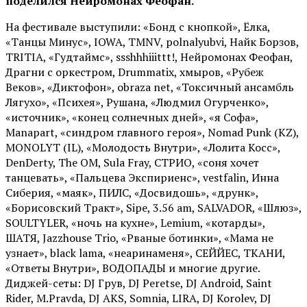
поделился Нейромонах Феофан.
На фестивале выступили: «Бонд с кнопкой», Ёлка,
«Танцы Минус», IOWA, TMNV, polnalyubvi, Найк Борзов,
TRITIA, «Гудтаймс», ssshhhiiittt!, Нейромонах Феофан,
Драгни с оркестром, Drummatix, хмыров, «Рубеж
Веков», «Диктофон», obraza net, «Токсичный ансамбль
Лягухо», «Психея», Рушана, «Людмил Огурченко»,
«источник», «конец солнечных дней», «я Софа»,
Manapart, «синдром главного героя», Nomad Punk (KZ),
MONOLYT (IL), «Молодость Внутри», «Лолита Косс»,
DenDerty, The OM, Sula Fray, СТРИО, «соня хочет
танцевать», «Пальцева Экспириенс», vestfalin, Инна
Сиберия, «маяк», ПИЛС, «Досвидошь», «друнк»,
«Борисовский Тракт», Sipe, 3.56 am, SALVADOR, «Шлюз»,
SOULTYLER, «ночь на кухне», Lemium, «котарды»,
ШАТЯ, Jazzhouse Trio, «Рваные ботинки», «Мама не
узнает», black lama, «неаринаменя», СЕЙЙЕС, ТКАНИ,
«Ответы Внутри», ВОДОПАДЫ и многие другие.
Диджей-сеты: DJ Грув, DJ Peretse, DJ Android, Saint
Rider, М.Pravda, DJ AKS, Somnia, LIRA, DJ Korolev, DJ