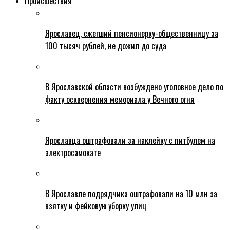
Происшествия
Ярославец, сжегший пенсионерку-общественницу за
100 тысяч рублей, не дожил до суда
В Ярославской области возбуждено уголовное дело по
факту осквернения мемориала у Вечного огня
Ярославца оштрафовали за наклейку с питбулем на
электросамокате
В Ярославле подрядчика оштрафовали на 10 млн за
взятку и фейковую уборку улиц