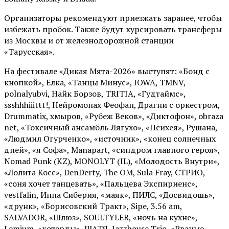
Организаторы рекомендуют приезжать заранее, чтобы
избежать пробок. Также будут курсировать трансферы
из Москвы и от железнодорожной станции
«Тарусская».
На фестивале «Дикая Мята-2026» выступят: «Бонд с
кнопкой», Ёлка, «Танцы Минус», IOWA, TMNV,
polnalyubvi, Найк Борзов, TRITIA, «Гудтаймс»,
ssshhhiiittt!, Нейромонах Феофан, Драгни с оркестром,
Drummatix, хмыров, «Рубеж Веков», «Диктофон», obraza
net, «Токсичный ансамбль Лягухо», «Психея», Рушана,
«Людмил Огурченко», «источник», «конец солнечных
дней», «я Софа», Manapart, «синдром главного героя»,
Nomad Punk (KZ), MONOLYT (IL), «Молодость Внутри»,
«Лолита Косс», DenDerty, The OM, Sula Fray, СТРИО,
«соня хочет танцевать», «Пальцева Экспириенс»,
vestfalin, Инна Сиберия, «маяк», ПИЛС, «Досвидошь»,
«друнк», «Борисовский Тракт», Sipe, 3.56 am,
SALVADOR, «Шлюз», SOULTYLER, «ночь на кухне»,
Lemium, «котарды», ШАТЯ, Jazzhouse Trio, «Рваные