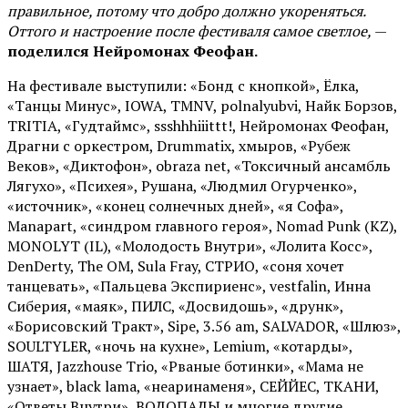
правильное, потому что добро должно укореняться.
Оттого и настроение после фестиваля самое светлое,
—
поделился Нейромонах Феофан.
На фестивале выступили: «Бонд с кнопкой», Ёлка,
«Танцы Минус», IOWA, TMNV, polnalyubvi, Найк Борзов,
TRITIA, «Гудтаймс», ssshhhiiittt!, Нейромонах Феофан,
Драгни с оркестром, Drummatix, хмыров, «Рубеж
Веков», «Диктофон», obraza net, «Токсичный ансамбль
Лягухо», «Психея», Рушана, «Людмил Огурченко»,
«источник», «конец солнечных дней», «я Софа»,
Manapart, «синдром главного героя», Nomad Punk (KZ),
MONOLYT (IL), «Молодость Внутри», «Лолита Косс»,
DenDerty, The OM, Sula Fray, СТРИО, «соня хочет
танцевать», «Пальцева Экспириенс», vestfalin, Инна
Сиберия, «маяк», ПИЛС, «Досвидошь», «друнк»,
«Борисовский Тракт», Sipe, 3.56 am, SALVADOR, «Шлюз»,
SOULTYLER, «ночь на кухне», Lemium, «котарды»,
ШАТЯ, Jazzhouse Trio, «Рваные ботинки», «Мама не
узнает», black lama, «неаринаменя», СЕЙЙЕС, ТКАНИ,
«Ответы Внутри», ВОДОПАДЫ и многие другие.