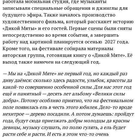
работала мобильная студия, где музыканты
записывали специальные обращения и джинглы для
будущего эфира. Также началось производство
художественного фильма, который расскажет историю
«Дикой Мяты» и его гостей. Первые сцены были сняты
непосредственно во время события, а завершить
работу над картиной планируется осенью 2027 года.
Кроме того, на фестивале собирала материалы
авторская группа, готовящая книгу о «Дикой Мяте». Её
выход также намечен на следующий год.
— Мы на «Дикой Мяте» не первый год, но каждый раз
диву даёмся: сколько здесь радости, улыбок, красоты да
какой-то совершенно особенной силы. Для нас этот год
ещё и памятный — десять лет альбому «Велики силы
добра». Потому особливо приятно, что на фестивальном
поле появилась ель в честь этого юбилея. Дело-то вроде
нехитрое — дерево посадили. А потом думаешь: пройдут
года, будут сюда приезжать добры молодцы да красны
девицы, музыку слушать, по полю гулять, а ель будет
расти себе и расти. И есть в этом что-то очень