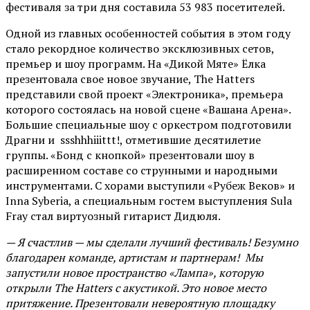
фестиваля за три дня составила 53 983 посетителей.
Одной из главных особенностей события в этом году
стало рекордное количество эксклюзивных сетов,
премьер и шоу программ. На «Дикой Мяте» Ёлка
презентовала свое новое звучание, The Hatters
представили свой проект «Электроника», премьера
которого состоялась на новой сцене «Вашана Арена».
Большие специальные шоу с оркестром подготовили
Драгни и ssshhhiiittt!, отметившие десятилетие
группы. «Бонд с кнопкой» презентовали шоу в
расширенном составе со струнными и народными
инструментами. С хорами выступили «Рубеж Веков» и
Inna Syberia, а специальным гостем выступления Sula
Fray стал виртуозный гитарист Дидюля.
— Я счастлив — мы сделали лучший фестиваль! Безумно
благодарен команде, артистам и партнерам! Мы
запустили новое пространство «Лампа», которую
открыли The Hatters с акустикой. Это новое место
притяжение. Презентовали невероятную площадку