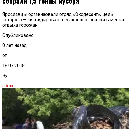
собрали 1,5 тонны мусора
Ярославцы организовали отряд «Экодесант», цель
которого – ликвидировать незаконные свалки в местах
отдыха горожан
Опубликовано:
8 лет назад
от
18.07.2018
By
admin