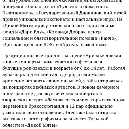
от
натуралистом
библиотеки имени Анны Ахматовой,
прогулки с биологом от
«Тульского областного
Экзотариума»
, а Государственный Дарвиновский музей
привез уникальные экспонаты и настольные игры. На
«Дикой Мяте» присутствовали благотворительные
фонды «Дари Еду», «Команда Добра», центр
социальной и благотворительной помощи «Ранчо»,
«Детские деревни SOS» и «Артель Блаженных».
Традиционно, все три дня на сцене
«Ариэль»
давали
живые концерты юные участники фестиваля —
будущие рок-звезды в возрасте от 6 до 14 лет. Работал
луна-парк и детский сад, где родители могли
временно оставить своих малышей, чтобы оторваться
на концертах любимых артистов. В новом камерном
пространстве для акустических концертов и
творческих встреч «Лампа» состоялись торжественные
церемонии бракосочетания и 12 пар официально
узаконили свои отношения. Здесь же была открыта
выставка с фотографиями разных лет Тульской
области и «Дикой Мяты».