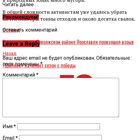
Читать далее ...
В общей сложности активистам уже удалось убрать
Рекомендуем!
почти полторы тонны отходов и около десятка свалок.
Оставить комментарий
Вперед
В многоэтажке в Заволжском районе Ярославля произошел взрыв
Leave a Reply
Назад
Ваш адрес email не будет опубликован.
Обязательные
поля помечены
*
«Шинник» начинает сезон с победы
Комментарий
*
Имя
*
Email
*