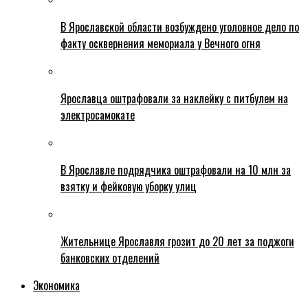
В Ярославской области возбуждено уголовное дело по
факту осквернения мемориала у Вечного огня
Ярославца оштрафовали за наклейку с питбулем на
электросамокате
В Ярославле подрядчика оштрафовали на 10 млн за
взятку и фейковую уборку улиц
Жительнице Ярославля грозит до 20 лет за поджоги
банковских отделений
Экономика