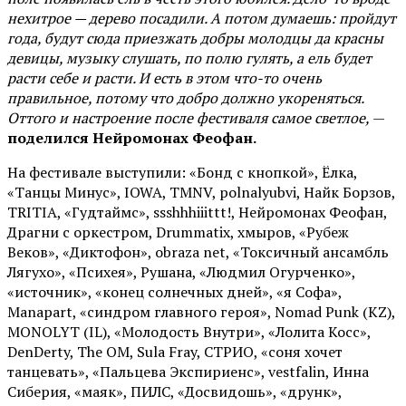
нехитрое — дерево посадили. А потом думаешь: пройдут
года, будут сюда приезжать добры молодцы да красны
девицы, музыку слушать, по полю гулять, а ель будет
расти себе и расти. И есть в этом что-то очень
правильное, потому что добро должно укореняться.
Оттого и настроение после фестиваля самое светлое,
—
поделился Нейромонах Феофан.
На фестивале выступили: «Бонд с кнопкой», Ёлка,
«Танцы Минус», IOWA, TMNV, polnalyubvi, Найк Борзов,
TRITIA, «Гудтаймс», ssshhhiiittt!, Нейромонах Феофан,
Драгни с оркестром, Drummatix, хмыров, «Рубеж
Веков», «Диктофон», obraza net, «Токсичный ансамбль
Лягухо», «Психея», Рушана, «Людмил Огурченко»,
«источник», «конец солнечных дней», «я Софа»,
Manapart, «синдром главного героя», Nomad Punk (KZ),
MONOLYT (IL), «Молодость Внутри», «Лолита Косс»,
DenDerty, The OM, Sula Fray, СТРИО, «соня хочет
танцевать», «Пальцева Экспириенс», vestfalin, Инна
Сиберия, «маяк», ПИЛС, «Досвидошь», «друнк»,