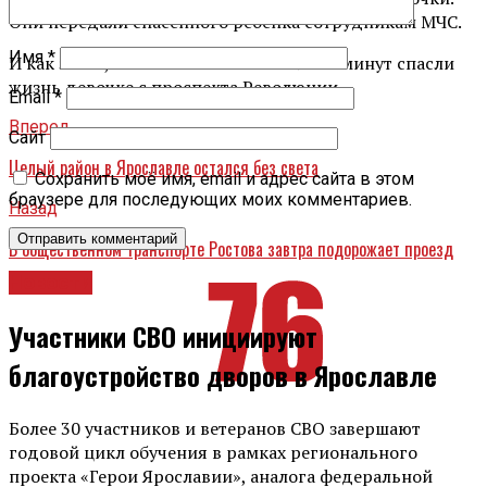
Они передали спасенного ребенка сотрудникам МЧС.
Имя
*
И как знать, может быть эти несколько минут спасли
жизнь девочке с проспекта Революции.
Email
*
Вперед
Сайт
Целый район в Ярославле остался без света
Сохранить моё имя, email и адрес сайта в этом
браузере для последующих моих комментариев.
Назад
В общественном транспорте Ростова завтра подорожает проезд
Новости
Участники СВО инициируют
благоустройство дворов в Ярославле
Более 30 участников и ветеранов СВО завершают
годовой цикл обучения в рамках регионального
проекта «Герои Ярославии», аналога федеральной