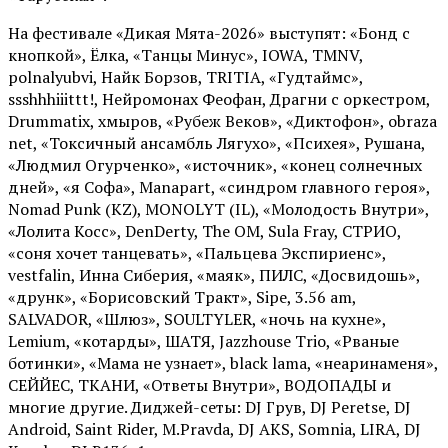
На фестивале «Дикая Мята-2026» выступят: «Бонд с
кнопкой», Ёлка, «Танцы Минус», IOWA, TMNV,
polnalyubvi, Найк Борзов, TRITIA, «Гудтаймс»,
ssshhhiiittt!, Нейромонах Феофан, Драгни с оркестром,
Drummatix, хмыров, «Рубеж Веков», «Диктофон», obraza
net, «Токсичный ансамбль Лягухо», «Психея», Рушана,
«Людмил Огурченко», «источник», «конец солнечных
дней», «я Софа», Manapart, «синдром главного героя»,
Nomad Punk (KZ), MONOLYT (IL), «Молодость Внутри»,
«Лолита Косс», DenDerty, The OM, Sula Fray, СТРИО,
«соня хочет танцевать», «Пальцева Экспириенс»,
vestfalin, Инна Сиберия, «маяк», ПИЛС, «Досвидошь»,
«друнк», «Борисовский Тракт», Sipe, 3.56 am,
SALVADOR, «Шлюз», SOULTYLER, «ночь на кухне»,
Lemium, «котарды», ШАТЯ, Jazzhouse Trio, «Рваные
ботинки», «Мама не узнает», black lama, «неаринаменя»,
СЕЙЙЕС, ТКАНИ, «Ответы Внутри», ВОДОПАДЫ и
многие другие. Диджей-сеты: DJ Грув, DJ Peretse, DJ
Android, Saint Rider, М.Pravda, DJ AKS, Somnia, LIRA, DJ