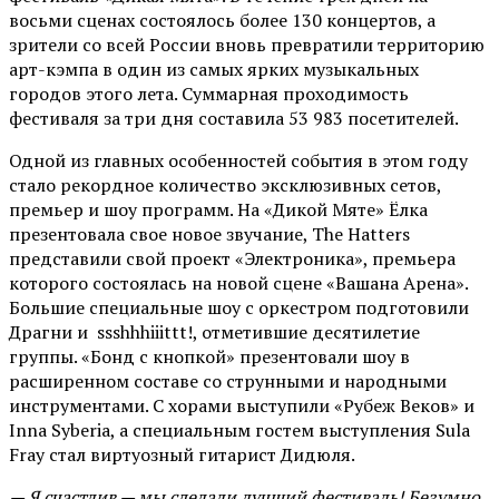
восьми сценах состоялось более 130 концертов, а
зрители со всей России вновь превратили территорию
арт-кэмпа в один из самых ярких музыкальных
городов этого лета. Суммарная проходимость
фестиваля за три дня составила 53 983 посетителей.
Одной из главных особенностей события в этом году
стало рекордное количество эксклюзивных сетов,
премьер и шоу программ. На «Дикой Мяте» Ёлка
презентовала свое новое звучание, The Hatters
представили свой проект «Электроника», премьера
которого состоялась на новой сцене «Вашана Арена».
Большие специальные шоу с оркестром подготовили
Драгни и ssshhhiiittt!, отметившие десятилетие
группы. «Бонд с кнопкой» презентовали шоу в
расширенном составе со струнными и народными
инструментами. С хорами выступили «Рубеж Веков» и
Inna Syberia, а специальным гостем выступления Sula
Fray стал виртуозный гитарист Дидюля.
— Я счастлив — мы сделали лучший фестиваль! Безумно