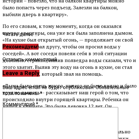
истории – повезло, что на балкон квартиры можно
было попасть через подъезд. Залезли на балкон,
выбили дверь в квартиру».
По его словам, к тому моменту, когда он оказался
внутри квартиры, она уже вся была заполнена дымом.
Читать далее ...
«На кухне был открытый огонь, — продолжает он свой
рассказ – я сказал другу, чтобы он просил воды у
Рекомендуем!
соседей». А вот соседи повели себя в этой ситуации
Оставить комментарий
довольно странно, налив полведра воды сказали, что и
этого хватит. Вылив эту воду на огонь в кухне, он стал
Leave a Reply
искать ребенка, который звал на помощь.
«Дыма было очень много, ничего не было видно и было
Ваш адрес email не будет опубликован.
Обязательные
трудно дышать»- рассказывает наш герой о том, что
поля помечены
*
происходило внутри горящей квартиры. Ребенка он
Комментарий
*
нашел в комнате. Это была девочка 12 лет. Он
проводил ее на балкон и передал в руки друга,
который помог ей спуститься на землю.
Ребята дождались пожарных, приехавших буквально
через несколько минут после спасения ими девочки.