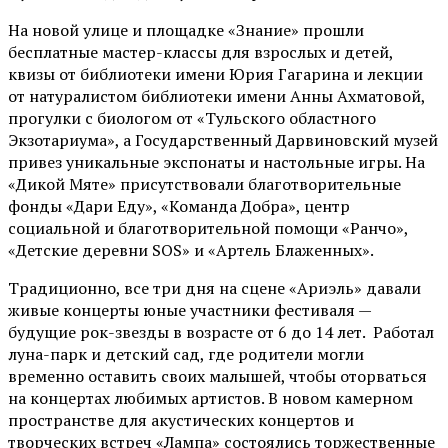
На новой улице и площадке «Знание» прошли
бесплатные мастер-классы для взрослых и детей,
квизы от библиотеки имени Юрия Гагарина и лекции
от
натуралистом
библиотеки имени Анны Ахматовой,
прогулки с биологом от
«Тульского областного
Экзотариума»
, а Государственный Дарвиновский музей
привез уникальные экспонаты и настольные игры. На
«Дикой Мяте» присутствовали благотворительные
фонды «Дари Еду», «Команда Добра», центр
социальной и благотворительной помощи «Ранчо»,
«Детские деревни SOS» и «Артель Блаженных».
Традиционно, все три дня на сцене
«Ариэль»
давали
живые концерты юные участники фестиваля —
будущие рок-звезды в возрасте от 6 до 14 лет. Работал
луна-парк и детский сад, где родители могли
временно оставить своих малышей, чтобы оторваться
на концертах любимых артистов. В новом камерном
пространстве для акустических концертов и
творческих встреч «Лампа» состоялись торжественные