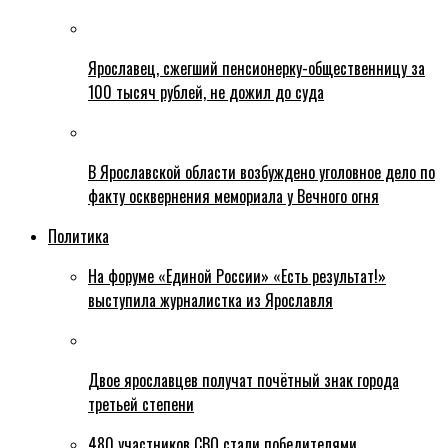
Ярославец, сжегший пенсионерку-общественницу за
100 тысяч рублей, не дожил до суда
В Ярославской области возбуждено уголовное дело по
факту осквернения мемориала у Вечного огня
Политика
На форуме «Единой России» «Есть результат!»
выступила журналистка из Ярославля
Двое ярославцев получат почётный знак города
третьей степени
480 участников СВО стали победителями