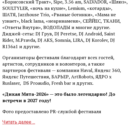
«Борисовский Тракт», Sipe, 3.56 am, SALVADOR, «Шлюз»,
SOULTYLER, «ночь на кухне», Lemium, «котарды»,
ШАТЯ, Jazzhouse Trio, «Рваные ботинки», «Мама не
узнает», black lama, «неаринаменя», СЕЙЙЕС, ТКАНИ,
«Ответы Внутри», ВОДОПАДЫ и многие другие.
Диджей-сеты: DJ Грув, DJ Peretse, DJ Android, Saint
Rider, М.Pravda, DJ AKS, Somnia, LIRA, DJ Korolev, DJ
R136a1 и другие.
Организаторы фестиваля благодарят всех гостей,
артистов, сотрудников и волонтеров, а также
партнеров фестиваля — компании Haval, Яндекс 360,
Яндекс Путешествия, БАРЬЕР, ArtRobots, ЯДРО х
Ruslaser, DS Proaudio, Fresh bar и других.
«Дикая Мята-2026» — это было легендарно! До
встречи в 2027 году!
Фото предоставлено PR-службой фестиваля
Читать далее ...