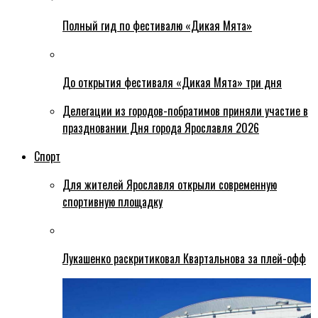
Полный гид по фестивалю «Дикая Мята»
До открытия фестиваля «Дикая Мята» три дня
Делегации из городов-побратимов приняли участие в
праздновании Дня города Ярославля 2026
Спорт
Для жителей Ярославля открыли современную
спортивную площадку
Лукашенко раскритиковал Квартальнова за плей-офф