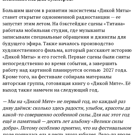
Большим шагом в развитии экосистемы «Дикой Мяты»
станет открытие одноименной радиостанции — ее
запустят этим летом. На бэкстейдже сцены «Титана»
работала мобильная студия, где музыканты
записывали специальные обращения и джинглы для
будущего эфира. Также началось производство
художественного фильма, который расскажет историю
«Дикой Мяты» и его гостей. Первые сцены были сняты
непосредственно во время события, а завершить
работу над картиной планируется осенью 2027 года.
Кроме того, на фестивале собирала материалы
авторская группа, готовящая книгу о «Дикой Мяте». Её
выход также намечен на следующий год.
— Мы на «Дикой Мяте» не первый год, но каждый раз
диву даёмся: сколько здесь радости, улыбок, красоты да
какой-то совершенно особенной силы. Для нас этот год
ещё и памятный — десять лет альбому «Велики силы
добра». Потому особливо приятно, что на фестивальном
поле появилась ель в честь этого юбилея. Дело-то вроде