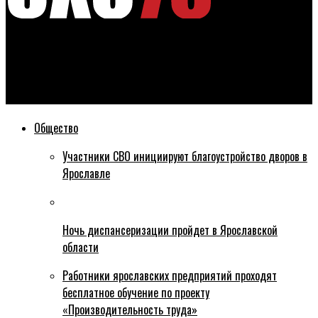
Эхо76
Герои среди нас: соседи спасли из огня пожара в Рыбинске
девочку (эксклюзив)
Общество
Участники СВО инициируют благоустройство дворов в
Ярославле
Ночь диспансеризации пройдет в Ярославской
области
Работники ярославских предприятий проходят
бесплатное обучение по проекту
«Производительность труда»