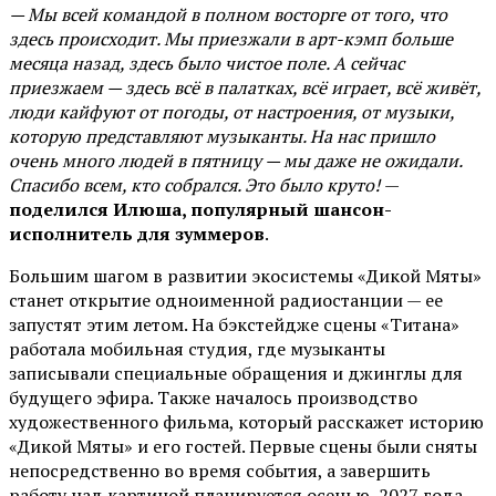
— Мы всей командой в полном восторге от того, что
здесь происходит. Мы приезжали в арт-кэмп больше
месяца назад, здесь было чистое поле. А сейчас
приезжаем — здесь всё в палатках, всё играет, всё живёт,
люди кайфуют от погоды, от настроения, от музыки,
которую представляют музыканты. На нас пришло
очень много людей в пятницу — мы даже не ожидали.
Спасибо всем, кто собрался. Это было круто!
—
поделился Илюша, популярный шансон-
исполнитель для зуммеров
.
Большим шагом в развитии экосистемы «Дикой Мяты»
станет открытие одноименной радиостанции — ее
запустят этим летом. На бэкстейдже сцены «Титана»
работала мобильная студия, где музыканты
записывали специальные обращения и джинглы для
будущего эфира. Также началось производство
художественного фильма, который расскажет историю
«Дикой Мяты» и его гостей. Первые сцены были сняты
непосредственно во время события, а завершить
работу над картиной планируется осенью 2027 года.