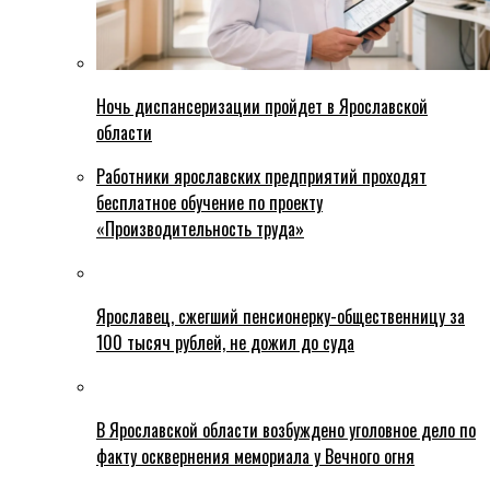
Ночь диспансеризации пройдет в Ярославской
области
Работники ярославских предприятий проходят
бесплатное обучение по проекту
«Производительность труда»
Ярославец, сжегший пенсионерку-общественницу за
100 тысяч рублей, не дожил до суда
В Ярославской области возбуждено уголовное дело по
факту осквернения мемориала у Вечного огня