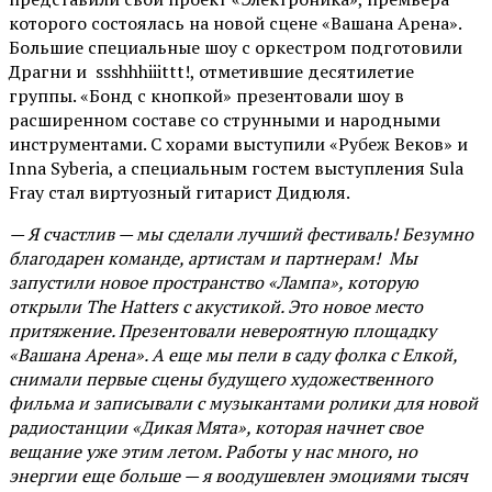
которого состоялась на новой сцене «Вашана Арена».
Большие специальные шоу с оркестром подготовили
Драгни и ssshhhiiittt!, отметившие десятилетие
группы. «Бонд с кнопкой» презентовали шоу в
расширенном составе со струнными и народными
инструментами. С хорами выступили «Рубеж Веков» и
Inna Syberia, а специальным гостем выступления Sula
Fray стал виртуозный гитарист Дидюля.
— Я счастлив — мы сделали лучший фестиваль! Безумно
благодарен команде, артистам и партнерам! Мы
запустили новое пространство «Лампа», которую
открыли The Hatters с акустикой. Это новое место
притяжение. Презентовали невероятную площадку
«Вашана Арена». А еще мы пели в саду фолка с Елкой,
снимали первые сцены будущего художественного
фильма и записывали с музыкантами ролики для новой
радиостанции «Дикая Мята», которая начнет свое
вещание уже этим летом. Работы у нас много, но
энергии еще больше — я воодушевлен эмоциями тысяч