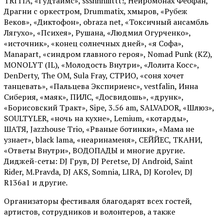
TRITIA, «Гудтаймс», ssshhhiiittt!, Нейромонах Феофан,
Драгни с оркестром, Drummatix, хмыров, «Рубеж
Веков», «Диктофон», obraza net, «Токсичный ансамбль
Лягухо», «Психея», Рушана, «Людмил Огурченко»,
«источник», «конец солнечных дней», «я Софа»,
Manapart, «синдром главного героя», Nomad Punk (KZ),
MONOLYT (IL), «Молодость Внутри», «Лолита Косс»,
DenDerty, The OM, Sula Fray, СТРИО, «соня хочет
танцевать», «Пальцева Экспириенс», vestfalin, Инна
Сиберия, «маяк», ПИЛС, «Досвидошь», «друнк»,
«Борисовский Тракт», Sipe, 3.56 am, SALVADOR, «Шлюз»,
SOULTYLER, «ночь на кухне», Lemium, «котарды»,
ШАТЯ, Jazzhouse Trio, «Рваные ботинки», «Мама не
узнает», black lama, «неаринаменя», СЕЙЙЕС, ТКАНИ,
«Ответы Внутри», ВОДОПАДЫ и многие другие.
Диджей-сеты: DJ Грув, DJ Peretse, DJ Android, Saint
Rider, М.Pravda, DJ AKS, Somnia, LIRA, DJ Korolev, DJ
R136a1 и другие.
Организаторы фестиваля благодарят всех гостей,
артистов, сотрудников и волонтеров, а также