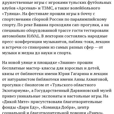
дружественные игры с игроками тульских футбольных
клубов «Арсенал» и ТЗМС, а также волейбольного
«Тулица». На фестивале прошли игры в боччу с
спортсменами сборной России по паралимпийскому
спорту. По реке Вашана проходили сап-прогулки, а на
специально оборудованной трассе гости тестировали
автомобили HAVAL. В лектории состоялись народные
пресс-конференции музыкантов, паблик-токи, лекции
и встречи со спикерами из самых разных сфер — от
музыки и медиа до науки и спорта.
На новой улице и площадке «Знание» прошли
бесплатные мастер-классы для взрослых и детей,
квизы от библиотеки имени Юрия Гагарина и лекции
от
натуралистом
библиотеки имени Анны Ахматовой,
прогулки с биологом от
«Тульского областного
Экзотариума»
, а Государственный Дарвиновский музей
привез уникальные экспонаты и настольные игры. На
«Дикой Мяте» присутствовали благотворительные
фонды «Дари Еду», «Команда Добра», центр
социальной и благотворительной помощи «Ранчо»,