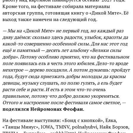
Кроме того, на фестивале собирала материалы
авторская группа, готовящая книгу о «Дикой Мяте». Её
выход также намечен на следующий год.
— Мы на «Дикой Мяте» не первый год, но каждый раз
диву даёмся: сколько здесь радости, улыбок, красоты да
какой-то совершенно особенной силы. Для нас этот год
ещё и памятный — десять лет альбому «Велики силы
добра». Потому особливо приятно, что на фестивальном
поле появилась ель в честь этого юбилея. Дело-то вроде
нехитрое — дерево посадили. А потом думаешь: пройдут
года, будут сюда приезжать добры молодцы да красны
девицы, музыку слушать, по полю гулять, а ель будет
расти себе и расти. И есть в этом что-то очень
правильное, потому что добро должно укореняться.
Оттого и настроение после фестиваля самое светлое,
—
поделился Нейромонах Феофан.
На фестивале выступили: «Бонд с кнопкой», Ёлка,
«Танцы Минус», IOWA, TMNV, polnalyubvi, Найк Борзов,