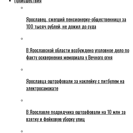
Происшествия
Ярославец, сжегший пенсионерку-общественницу за
100 тысяч рублей, не дожил до суда
В Ярославской области возбуждено уголовное дело по
факту осквернения мемориала у Вечного огня
Ярославца оштрафовали за наклейку с питбулем на
электросамокате
В Ярославле подрядчика оштрафовали на 10 млн за
взятку и фейковую уборку улиц