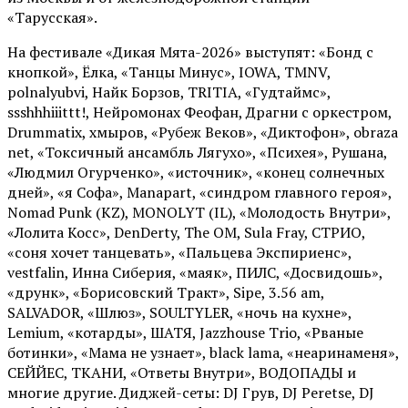
«Тарусская».
На фестивале «Дикая Мята-2026» выступят: «Бонд с
кнопкой», Ёлка, «Танцы Минус», IOWA, TMNV,
polnalyubvi, Найк Борзов, TRITIA, «Гудтаймс»,
ssshhhiiittt!, Нейромонах Феофан, Драгни с оркестром,
Drummatix, хмыров, «Рубеж Веков», «Диктофон», obraza
net, «Токсичный ансамбль Лягухо», «Психея», Рушана,
«Людмил Огурченко», «источник», «конец солнечных
дней», «я Софа», Manapart, «синдром главного героя»,
Nomad Punk (KZ), MONOLYT (IL), «Молодость Внутри»,
«Лолита Косс», DenDerty, The OM, Sula Fray, СТРИО,
«соня хочет танцевать», «Пальцева Экспириенс»,
vestfalin, Инна Сиберия, «маяк», ПИЛС, «Досвидошь»,
«друнк», «Борисовский Тракт», Sipe, 3.56 am,
SALVADOR, «Шлюз», SOULTYLER, «ночь на кухне»,
Lemium, «котарды», ШАТЯ, Jazzhouse Trio, «Рваные
ботинки», «Мама не узнает», black lama, «неаринаменя»,
СЕЙЙЕС, ТКАНИ, «Ответы Внутри», ВОДОПАДЫ и
многие другие. Диджей-сеты: DJ Грув, DJ Peretse, DJ