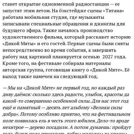
станет открытие одноименной радиостанции — ее
запустят этим летом. На бэкстейдже сцены «Титана»
работала мобильная студия, где музыканты
записывали специальные обращения и джинглы для
будущего эфира. Также началось производство
художественного фильма, который расскажет историю
«Дикой Мяты» и его гостей. Первые сцены были сняты
непосредственно во время события, а завершить
работу над картиной планируется осенью 2027 года.
Кроме того, на фестивале собирала материалы
авторская группа, готовящая книгу о «Дикой Мяте». Её
выход также намечен на следующий год.
— Мы на «Дикой Мяте» не первый год, но каждый раз
диву даёмся: сколько здесь радости, улыбок, красоты да
какой-то совершенно особенной силы. Для нас этот год
ещё и памятный — десять лет альбому «Велики силы
добра». Потому особливо приятно, что на фестивальном
поле появилась ель в честь этого юбилея. Дело-то вроде
нехитрое — дерево посадили. А потом думаешь: пройдут
года, будут сюда приезжать добры молодцы да красны