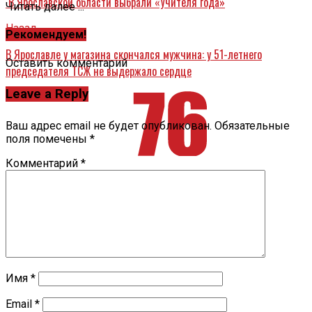
В Ярославской области выбрали «Учителя года»
Читать далее ...
Назад
Рекомендуем!
В Ярославле у магазина скончался мужчина: у 51-летнего
Оставить комментарий
председателя ТСЖ не выдержало сердце
Leave a Reply
Ваш адрес email не будет опубликован.
Обязательные
поля помечены
*
Комментарий
*
Имя
*
Email
*