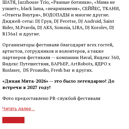
ШАТЯ, Jazzhouse Trio, «Рваные ботинки», «Мама не
узнает», black lama, «неаринаменя», СЕЙЙЕС, ТКАНИ,
«Ответы Внутри», ВОДОПАДЫ и многие другие.
Диджей-сеты: DJ Грув, DJ Peretse, DJ Android, Saint
Rider, М.Pravda, DJ AKS, Somnia, LIRA, DJ Korolev, DJ
R136a1 и другие.
Организаторы фестиваля благодарят всех гостей,
артистов, сотрудников и волонтеров, а также
партнеров фестиваля — компании Haval, Яндекс 360,
Яндекс Путешествия, БАРЬЕР, ArtRobots, ЯДРО х
Ruslaser, DS Proaudio, Fresh bar и других.
«Дикая Мята-2026» — это было легендарно! До
встречи в 2027 году!
Фото предоставлено PR-службой фестиваля
Читать далее ...
Новости