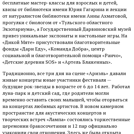
бесплатные мастер-классы для взрослых и детей,
квизы от библиотеки имени Юрия Гагарина и лекции
от
натуралистом
библиотеки имени Анны Ахматовой,
прогулки с биологом от
«Тульского областного
Экзотариума»
, а Государственный Дарвиновский музей
привез уникальные экспонаты и настольные игры. На
«Дикой Мяте» присутствовали благотворительные
фонды «Дари Еду», «Команда Добра», центр
социальной и благотворительной помощи «Ранчо»,
«Детские деревни SOS» и «Артель Блаженных».
Традиционно, все три дня на сцене
«Ариэль»
давали
живые концерты юные участники фестиваля —
будущие рок-звезды в возрасте от 6 до 14 лет. Работал
луна-парк и детский сад, где родители могли
временно оставить своих малышей, чтобы оторваться
на концертах любимых артистов. В новом камерном
пространстве для акустических концертов и
творческих встреч «Лампа» состоялись торжественные
церемонии бракосочетания и 12 пар официально
узаконили свои отношения. Здесь же была открыта