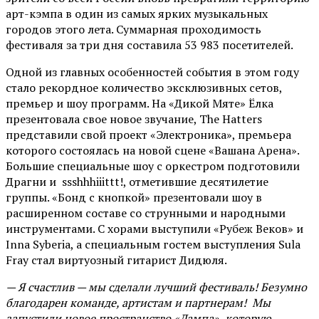
арт-кэмпа в один из самых ярких музыкальных
городов этого лета. Суммарная проходимость
фестиваля за три дня составила 53 983 посетителей.
Одной из главных особенностей события в этом году
стало рекордное количество эксклюзивных сетов,
премьер и шоу программ. На «Дикой Мяте» Ёлка
презентовала свое новое звучание, The Hatters
представили свой проект «Электроника», премьера
которого состоялась на новой сцене «Вашана Арена».
Большие специальные шоу с оркестром подготовили
Драгни и ssshhhiiittt!, отметившие десятилетие
группы. «Бонд с кнопкой» презентовали шоу в
расширенном составе со струнными и народными
инструментами. С хорами выступили «Рубеж Веков» и
Inna Syberia, а специальным гостем выступления Sula
Fray стал виртуозный гитарист Дидюля.
— Я счастлив — мы сделали лучший фестиваль! Безумно
благодарен команде, артистам и партнерам! Мы
запустили новое пространство «Лампа», которую