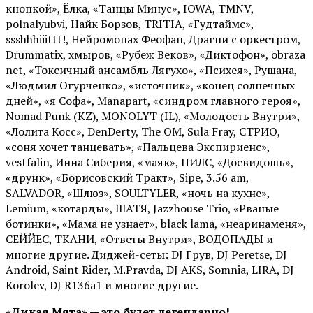
кнопкой», Ёлка, «Танцы Минус», IOWA, TMNV,
polnalyubvi, Найк Борзов, TRITIA, «Гудтаймс»,
ssshhhiiittt!, Нейромонах Феофан, Драгни с оркестром,
Drummatix, хмыров, «Рубеж Веков», «Диктофон», obraza
net, «Токсичный ансамбль Лягухо», «Психея», Рушана,
«Людмил Огурченко», «источник», «конец солнечных
дней», «я Софа», Manapart, «синдром главного героя»,
Nomad Punk (KZ), MONOLYT (IL), «Молодость Внутри»,
«Лолита Косс», DenDerty, The OM, Sula Fray, СТРИО,
«соня хочет танцевать», «Пальцева Экспириенс»,
vestfalin, Инна Сиберия, «маяк», ПИЛС, «Досвидошь»,
«друнк», «Борисовский Тракт», Sipe, 3.56 am,
SALVADOR, «Шлюз», SOULTYLER, «ночь на кухне»,
Lemium, «котарды», ШАТЯ, Jazzhouse Trio, «Рваные
ботинки», «Мама не узнает», black lama, «неаринаменя»,
СЕЙЙЕС, ТКАНИ, «Ответы Внутри», ВОДОПАДЫ и
многие другие. Диджей-сеты: DJ Грув, DJ Peretse, DJ
Android, Saint Rider, М.Pravda, DJ AKS, Somnia, LIRA, DJ
Korolev, DJ R136a1 и многие другие.
«Дикая Мята» — это будет легендарно!