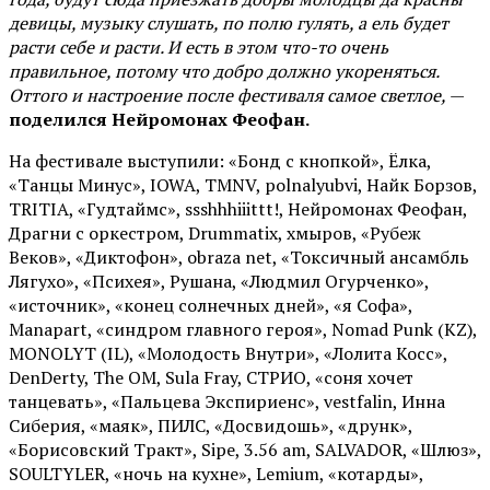
девицы, музыку слушать, по полю гулять, а ель будет
расти себе и расти. И есть в этом что-то очень
правильное, потому что добро должно укореняться.
Оттого и настроение после фестиваля самое светлое,
—
поделился Нейромонах Феофан.
На фестивале выступили: «Бонд с кнопкой», Ёлка,
«Танцы Минус», IOWA, TMNV, polnalyubvi, Найк Борзов,
TRITIA, «Гудтаймс», ssshhhiiittt!, Нейромонах Феофан,
Драгни с оркестром, Drummatix, хмыров, «Рубеж
Веков», «Диктофон», obraza net, «Токсичный ансамбль
Лягухо», «Психея», Рушана, «Людмил Огурченко»,
«источник», «конец солнечных дней», «я Софа»,
Manapart, «синдром главного героя», Nomad Punk (KZ),
MONOLYT (IL), «Молодость Внутри», «Лолита Косс»,
DenDerty, The OM, Sula Fray, СТРИО, «соня хочет
танцевать», «Пальцева Экспириенс», vestfalin, Инна
Сиберия, «маяк», ПИЛС, «Досвидошь», «друнк»,
«Борисовский Тракт», Sipe, 3.56 am, SALVADOR, «Шлюз»,
SOULTYLER, «ночь на кухне», Lemium, «котарды»,