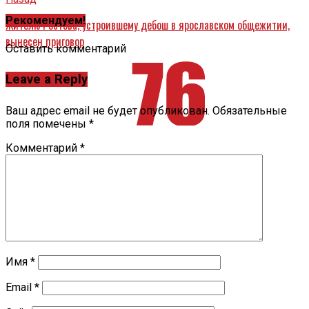
Рекомендуем!
Жителю Ростова, устроившему дебош в ярославском общежитии,
вынесен приговор
Оставить комментарий
Leave a Reply
Ваш адрес email не будет опубликован.
Обязательные
поля помечены
*
Комментарий
*
Имя
*
Email
*