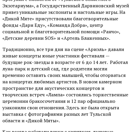
Экзотариума»
, а Государственный Дарвиновский музей
привез уникальные экспонаты и настольные игры. На
«Дикой Мяте» присутствовали благотворительные
фонды «Дари Еду», «Команда Добра», центр
социальной и благотворительной помощи «Ранчо»,
«Детские деревни SOS» и «Артель Блаженных».
Традиционно, все три дня на сцене
«Ариэль»
давали
живые концерты юные участники фестиваля —
будущие рок-звезды в возрасте от 6 до 14 лет. Работал
луна-парк и детский сад, где родители могли
временно оставить своих малышей, чтобы оторваться
на концертах любимых артистов. В новом камерном
пространстве для акустических концертов и
творческих встреч «Лампа» состоялись торжественные
церемонии бракосочетания и 12 пар официально
узаконили свои отношения. Здесь же была открыта
выставка с фотографиями разных лет Тульской
области и «Дикой Мяты».
Как всегда работали точки с кипятком, душевые