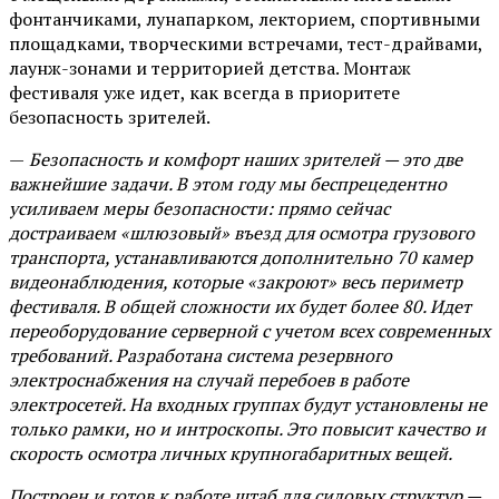
фонтанчиками, лунапарком, лекторием, спортивными
площадками, творческими встречами, тест-драйвами,
лаунж-зонами и территорией детства. Монтаж
фестиваля уже идет, как всегда в приоритете
безопасность зрителей.
—
Безопасность и комфорт наших зрителей — это две
важнейшие задачи. В этом году мы беспрецедентно
усиливаем меры безопасности: прямо сейчас
достраиваем «шлюзовый» въезд для осмотра грузового
транспорта, устанавливаются дополнительно 70 камер
видеонаблюдения, которые «закроют» весь периметр
фестиваля. В общей сложности их будет более 80. Идет
переоборудование серверной с учетом всех современных
требований. Разработана система резервного
электроснабжения на случай перебоев в работе
электросетей. На входных группах будут установлены не
только рамки, но и интроскопы. Это повысит качество и
скорость осмотра личных крупногабаритных вещей.
Построен и готов к работе штаб для силовых структур —