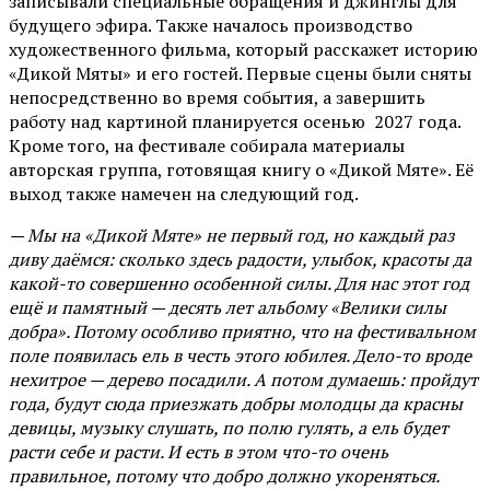
записывали специальные обращения и джинглы для
будущего эфира. Также началось производство
художественного фильма, который расскажет историю
«Дикой Мяты» и его гостей. Первые сцены были сняты
непосредственно во время события, а завершить
работу над картиной планируется осенью 2027 года.
Кроме того, на фестивале собирала материалы
авторская группа, готовящая книгу о «Дикой Мяте». Её
выход также намечен на следующий год.
— Мы на «Дикой Мяте» не первый год, но каждый раз
диву даёмся: сколько здесь радости, улыбок, красоты да
какой-то совершенно особенной силы. Для нас этот год
ещё и памятный — десять лет альбому «Велики силы
добра». Потому особливо приятно, что на фестивальном
поле появилась ель в честь этого юбилея. Дело-то вроде
нехитрое — дерево посадили. А потом думаешь: пройдут
года, будут сюда приезжать добры молодцы да красны
девицы, музыку слушать, по полю гулять, а ель будет
расти себе и расти. И есть в этом что-то очень
правильное, потому что добро должно укореняться.