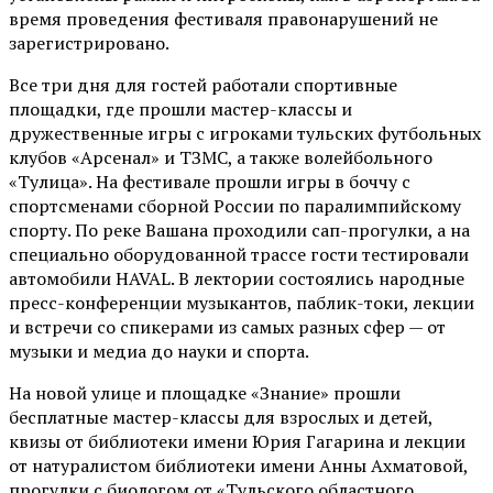
время проведения фестиваля правонарушений не
зарегистрировано.
Все три дня для гостей работали спортивные
площадки, где прошли мастер-классы и
дружественные игры с игроками тульских футбольных
клубов «Арсенал» и ТЗМС, а также волейбольного
«Тулица». На фестивале прошли игры в боччу с
спортсменами сборной России по паралимпийскому
спорту. По реке Вашана проходили сап-прогулки, а на
специально оборудованной трассе гости тестировали
автомобили HAVAL. В лектории состоялись народные
пресс-конференции музыкантов, паблик-токи, лекции
и встречи со спикерами из самых разных сфер — от
музыки и медиа до науки и спорта.
На новой улице и площадке «Знание» прошли
бесплатные мастер-классы для взрослых и детей,
квизы от библиотеки имени Юрия Гагарина и лекции
от
натуралистом
библиотеки имени Анны Ахматовой,
прогулки с биологом от
«Тульского областного