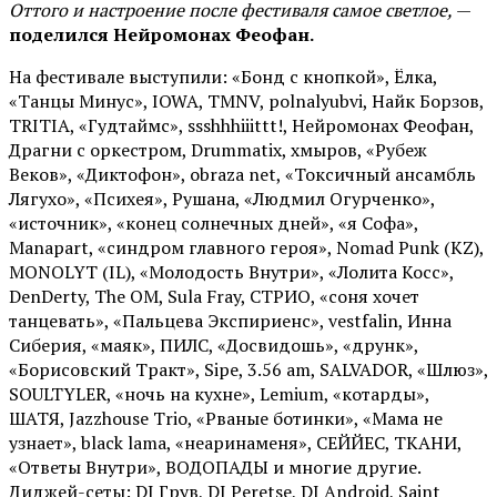
Оттого и настроение после фестиваля самое светлое,
—
поделился Нейромонах Феофан.
На фестивале выступили: «Бонд с кнопкой», Ёлка,
«Танцы Минус», IOWA, TMNV, polnalyubvi, Найк Борзов,
TRITIA, «Гудтаймс», ssshhhiiittt!, Нейромонах Феофан,
Драгни с оркестром, Drummatix, хмыров, «Рубеж
Веков», «Диктофон», obraza net, «Токсичный ансамбль
Лягухо», «Психея», Рушана, «Людмил Огурченко»,
«источник», «конец солнечных дней», «я Софа»,
Manapart, «синдром главного героя», Nomad Punk (KZ),
MONOLYT (IL), «Молодость Внутри», «Лолита Косс»,
DenDerty, The OM, Sula Fray, СТРИО, «соня хочет
танцевать», «Пальцева Экспириенс», vestfalin, Инна
Сиберия, «маяк», ПИЛС, «Досвидошь», «друнк»,
«Борисовский Тракт», Sipe, 3.56 am, SALVADOR, «Шлюз»,
SOULTYLER, «ночь на кухне», Lemium, «котарды»,
ШАТЯ, Jazzhouse Trio, «Рваные ботинки», «Мама не
узнает», black lama, «неаринаменя», СЕЙЙЕС, ТКАНИ,
«Ответы Внутри», ВОДОПАДЫ и многие другие.
Диджей-сеты: DJ Грув, DJ Peretse, DJ Android, Saint