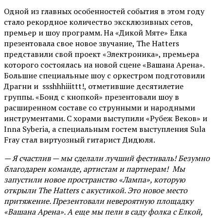
Одной из главных особенностей события в этом году
стало рекордное количество эксклюзивных сетов,
премьер и шоу программ. На «Дикой Мяте» Ёлка
презентовала свое новое звучание, The Hatters
представили свой проект «Электроника», премьера
которого состоялась на новой сцене «Вашана Арена».
Большие специальные шоу с оркестром подготовили
Драгни и ssshhhiiittt!, отметившие десятилетие
группы. «Бонд с кнопкой» презентовали шоу в
расширенном составе со струнными и народными
инструментами. С хорами выступили «Рубеж Веков» и
Inna Syberia, а специальным гостем выступления Sula
Fray стал виртуозный гитарист Дидюля.
— Я счастлив — мы сделали лучший фестиваль! Безумно
благодарен команде, артистам и партнерам! Мы
запустили новое пространство «Лампа», которую
открыли The Hatters с акустикой. Это новое место
притяжение. Презентовали невероятную площадку
«Вашана Арена». А еще мы пели в саду фолка с Елкой,