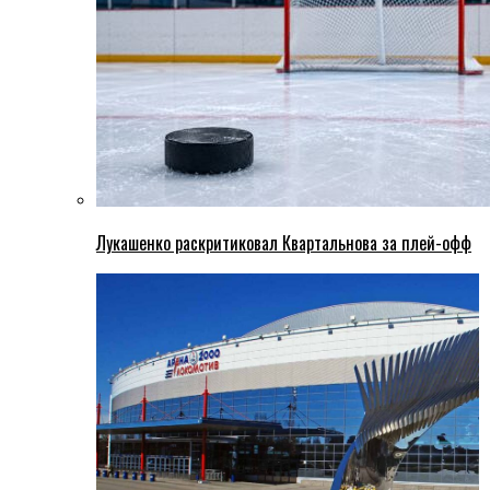
Лукашенко раскритиковал Квартальнова за плей-офф