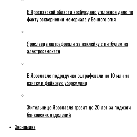
В Ярославской области возбуждено уголовное дело по
факту осквернения мемориала у Вечного огня
Ярославца оштрафовали за наклейку с питбулем на
электросамокате
В Ярославле подрядчика оштрафовали на 10 млн за
взятку и фейковую уборку улиц
Жительнице Ярославля грозит до 20 лет за поджоги
банковских отделений
Экономика