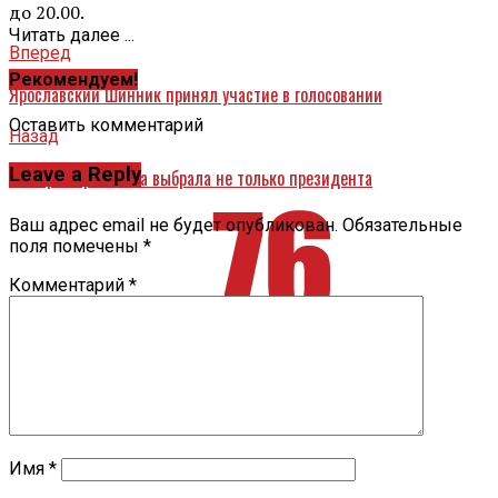
до 20.00.
Читать далее ...
Вперед
Рекомендуем!
Ярославский Шинник принял участие в голосовании
Оставить комментарий
Назад
Leave a Reply
18 марта ярославна выбрала не только президента
Ваш адрес email не будет опубликован.
Обязательные
поля помечены
*
Комментарий
*
Имя
*