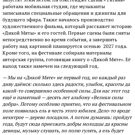
работала мобильная студия, где музыканты
записывали специальные обращения и джинглы для
будущего эфира. Также началось производство
художественного фильма, который расскажет историю
«Дикой Мяты» и его гостей. Первые сцены были сняты
непосредственно во время события, а завершить
работу над картиной планируется осенью 2027 года.
Кроме того, на фестивале собирала материалы
авторская группа, готовящая книгу о «Дикой Мяте». Её
выход также намечен на следующий год.
— Мы на «Дикой Мяте» не первый год, но каждый раз
диву даёмся: сколько здесь радости, улыбок, красоты да
какой-то совершенно особенной силы. Для нас этот год
ещё и памятный — десять лет альбому «Велики силы
добра». Потому особливо приятно, что на фестивальном
поле появилась ель в честь этого юбилея. Дело-то вроде
нехитрое — дерево посадили. А потом думаешь: пройдут
года, будут сюда приезжать добры молодцы да красны
девицы, музыку слушать, по полю гулять, а ель будет