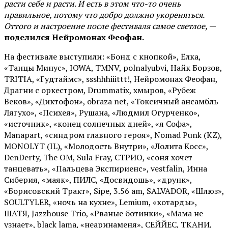
расти себе и расти. И есть в этом что-то очень
правильное, потому что добро должно укореняться.
Оттого и настроение после фестиваля самое светлое,
—
поделился Нейромонах Феофан.
На фестивале выступили: «Бонд с кнопкой», Ёлка,
«Танцы Минус», IOWA, TMNV, polnalyubvi, Найк Борзов,
TRITIA, «Гудтаймс», ssshhhiiittt!, Нейромонах Феофан,
Драгни с оркестром, Drummatix, хмыров, «Рубеж
Веков», «Диктофон», obraza net, «Токсичный ансамбль
Лягухо», «Психея», Рушана, «Людмил Огурченко»,
«источник», «конец солнечных дней», «я Софа»,
Manapart, «синдром главного героя», Nomad Punk (KZ),
MONOLYT (IL), «Молодость Внутри», «Лолита Косс»,
DenDerty, The OM, Sula Fray, СТРИО, «соня хочет
танцевать», «Пальцева Экспириенс», vestfalin, Инна
Сиберия, «маяк», ПИЛС, «Досвидошь», «друнк»,
«Борисовский Тракт», Sipe, 3.56 am, SALVADOR, «Шлюз»,
SOULTYLER, «ночь на кухне», Lemium, «котарды»,
ШАТЯ, Jazzhouse Trio, «Рваные ботинки», «Мама не
узнает», black lama, «неаринаменя», СЕЙЙЕС, ТКАНИ,