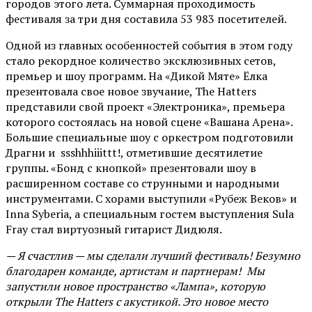
городов этого лета. Суммарная проходимость
фестиваля за три дня составила 53 983 посетителей.
Одной из главных особенностей события в этом году
стало рекордное количество эксклюзивных сетов,
премьер и шоу программ. На «Дикой Мяте» Ёлка
презентовала свое новое звучание, The Hatters
представили свой проект «Электроника», премьера
которого состоялась на новой сцене «Вашана Арена».
Большие специальные шоу с оркестром подготовили
Драгни и ssshhhiiittt!, отметившие десятилетие
группы. «Бонд с кнопкой» презентовали шоу в
расширенном составе со струнными и народными
инструментами. С хорами выступили «Рубеж Веков» и
Inna Syberia, а специальным гостем выступления Sula
Fray стал виртуозный гитарист Дидюля.
— Я счастлив — мы сделали лучший фестиваль! Безумно
благодарен команде, артистам и партнерам! Мы
запустили новое пространство «Лампа», которую
открыли The Hatters с акустикой. Это новое место