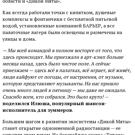
области и «Дикой Мяты».
Как всегда работали точки с кипятком, душевые
комплексы и фонтанчики с бесплатной питьевой
водой, установленные компанией БАРЬЕР, а все
палаточные лагеря были освещены и размечены на
улицы и дома.
— Мы всей командой в полном восторге от того, что
здесь происходит. Мы приезжали в арт-кэмп больше
месяца назад, здесь было чистое поле. А сейчас
приезжаем — здесь всё в палатках, всё играет, всё живёт,
люди кайфуют от погоды, от настроения, от музыки,
которую представляют музыканты. На нас пришло
очень много людей в пятницу — мы даже не ожидали.
Спасибо всем, кто собрался. Это было круто!
—
поделился Илюша, популярный шансон-
исполнитель для зуммеров
.
Большим шагом в развитии экосистемы «Дикой Мяты»
станет открытие одноименной радиостанции — ее
запустят этим летом. На бэкстейдже сцены «Титана»