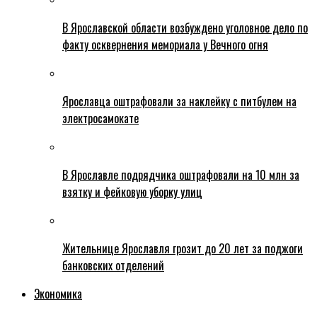
В Ярославской области возбуждено уголовное дело по
факту осквернения мемориала у Вечного огня
Ярославца оштрафовали за наклейку с питбулем на
электросамокате
В Ярославле подрядчика оштрафовали на 10 млн за
взятку и фейковую уборку улиц
Жительнице Ярославля грозит до 20 лет за поджоги
банковских отделений
Экономика