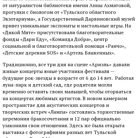
от
натуралистом
библиотеки имени Анны Ахматовой,
прогулки с биологом от
«Тульского областного
Экзотариума»
, а Государственный Дарвиновский музей
привез уникальные экспонаты и настольные игры. На
«Дикой Мяте» присутствовали благотворительные
фонды «Дари Еду», «Команда Добра», центр
социальной и благотворительной помощи «Ранчо»,
«Детские деревни SOS» и «Артель Блаженных».
Традиционно, все три дня на сцене
«Ариэль»
давали
живые концерты юные участники фестиваля —
будущие рок-звезды в возрасте от 6 до 14 лет. Работал
луна-парк и детский сад, где родители могли
временно оставить своих малышей, чтобы оторваться
на концертах любимых артистов. В новом камерном
пространстве для акустических концертов и
творческих встреч «Лампа» состоялись торжественные
церемонии бракосочетания и 12 пар официально
узаконили свои отношения. Здесь же была открыта
выставка с фотографиями разных лет Тульской