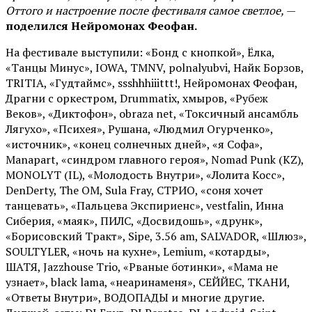
Оттого и настроение после фестиваля самое светлое,
—
поделился Нейромонах Феофан.
На фестивале выступили: «Бонд с кнопкой», Ёлка,
«Танцы Минус», IOWA, TMNV, polnalyubvi, Найк Борзов,
TRITIA, «Гудтаймс», ssshhhiiittt!, Нейромонах Феофан,
Драгни с оркестром, Drummatix, хмыров, «Рубеж
Веков», «Диктофон», obraza net, «Токсичный ансамбль
Лягухо», «Психея», Рушана, «Людмил Огурченко»,
«источник», «конец солнечных дней», «я Софа»,
Manapart, «синдром главного героя», Nomad Punk (KZ),
MONOLYT (IL), «Молодость Внутри», «Лолита Косс»,
DenDerty, The OM, Sula Fray, СТРИО, «соня хочет
танцевать», «Пальцева Экспириенс», vestfalin, Инна
Сиберия, «маяк», ПИЛС, «Досвидошь», «друнк»,
«Борисовский Тракт», Sipe, 3.56 am, SALVADOR, «Шлюз»,
SOULTYLER, «ночь на кухне», Lemium, «котарды»,
ШАТЯ, Jazzhouse Trio, «Рваные ботинки», «Мама не
узнает», black lama, «неаринаменя», СЕЙЙЕС, ТКАНИ,
«Ответы Внутри», ВОДОПАДЫ и многие другие.