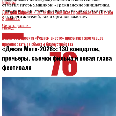
Вперед
отметил Игорь Ямщиков: «Гражданские инициативы,
рожденные в рамках программы, находят поддержку
Дмитрий Миронов и Валентина Терешкова проголосовали в центре
как среди жителей, так и органов власти».
Ярославля
Читать далее ...
Назад
Культура
Волонтеры проекта «Решаем вместе» призывают ярославцев
проголосовать за объекты благоустройства
«Дикая Мята-2026»: 130 концертов,
премьеры, съемки фильма и новая глава
фестиваля