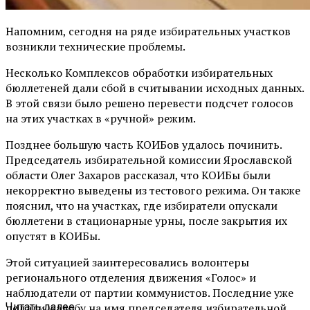
Напомним, сегодня на ряде избирательных участков
возникли технические проблемы.
Несколько Комплексов обработки избирательных
бюллетеней дали сбой в считывании исходных данных.
В этой связи было решено перевести подсчет голосов
на этих участках в «ручной» режим.
Позднее большую часть КОИБов удалось починить.
Председатель избирательной комиссии Ярославской
области Олег Захаров рассказал, что КОИБы были
некорректно выведены из тестового режима. Он также
пояснил, что на участках, где избиратели опускали
бюллетени в стационарные урны, после закрытия их
опустят в КОИБы.
Этой ситуацией заинтересовались волонтеры
регионального отделения движения «Голос» и
наблюдатели от партии коммунистов. Последние уже
подали жалобу на имя председателя избирательной
Читать далее ...