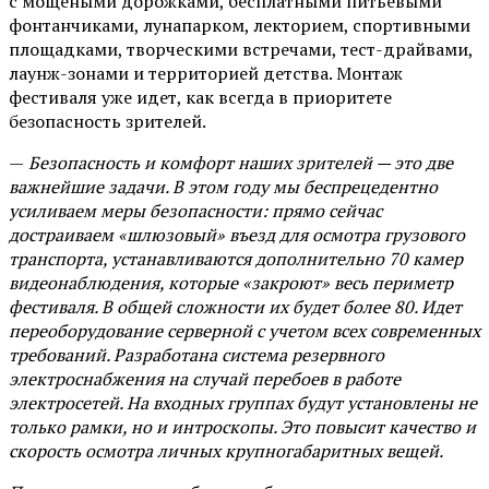
с мощеными дорожками, бесплатными питьевыми
фонтанчиками, лунапарком, лекторием, спортивными
площадками, творческими встречами, тест-драйвами,
лаунж-зонами и территорией детства. Монтаж
фестиваля уже идет, как всегда в приоритете
безопасность зрителей.
—
Безопасность и комфорт наших зрителей — это две
важнейшие задачи. В этом году мы беспрецедентно
усиливаем меры безопасности: прямо сейчас
достраиваем «шлюзовый» въезд для осмотра грузового
транспорта, устанавливаются дополнительно 70 камер
видеонаблюдения, которые «закроют» весь периметр
фестиваля. В общей сложности их будет более 80. Идет
переоборудование серверной с учетом всех современных
требований. Разработана система резервного
электроснабжения на случай перебоев в работе
электросетей. На входных группах будут установлены не
только рамки, но и интроскопы. Это повысит качество и
скорость осмотра личных крупногабаритных вещей.