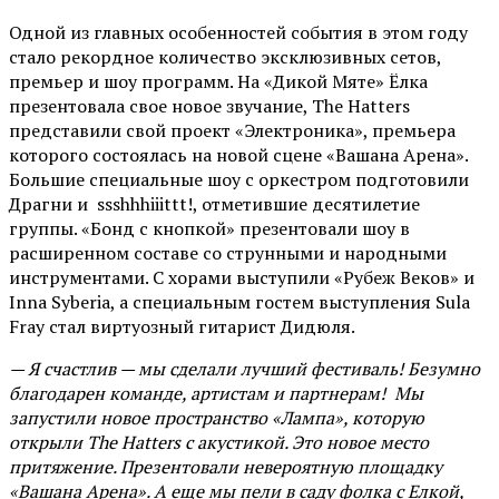
Одной из главных особенностей события в этом году
стало рекордное количество эксклюзивных сетов,
премьер и шоу программ. На «Дикой Мяте» Ёлка
презентовала свое новое звучание, The Hatters
представили свой проект «Электроника», премьера
которого состоялась на новой сцене «Вашана Арена».
Большие специальные шоу с оркестром подготовили
Драгни и ssshhhiiittt!, отметившие десятилетие
группы. «Бонд с кнопкой» презентовали шоу в
расширенном составе со струнными и народными
инструментами. С хорами выступили «Рубеж Веков» и
Inna Syberia, а специальным гостем выступления Sula
Fray стал виртуозный гитарист Дидюля.
— Я счастлив — мы сделали лучший фестиваль! Безумно
благодарен команде, артистам и партнерам! Мы
запустили новое пространство «Лампа», которую
открыли The Hatters с акустикой. Это новое место
притяжение. Презентовали невероятную площадку
«Вашана Арена». А еще мы пели в саду фолка с Елкой,