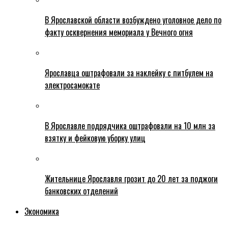
В Ярославской области возбуждено уголовное дело по
факту осквернения мемориала у Вечного огня
Ярославца оштрафовали за наклейку с питбулем на
электросамокате
В Ярославле подрядчика оштрафовали на 10 млн за
взятку и фейковую уборку улиц
Жительнице Ярославля грозит до 20 лет за поджоги
банковских отделений
Экономика