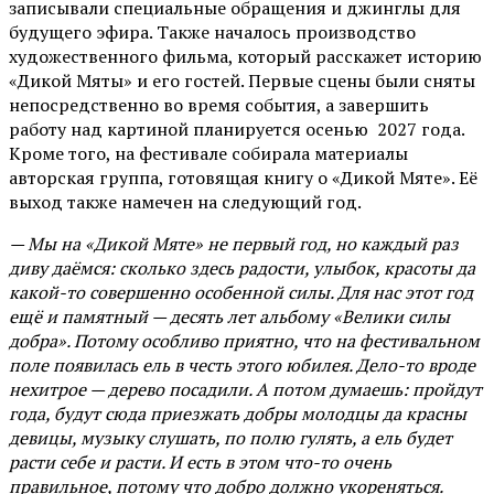
записывали специальные обращения и джинглы для
будущего эфира. Также началось производство
художественного фильма, который расскажет историю
«Дикой Мяты» и его гостей. Первые сцены были сняты
непосредственно во время события, а завершить
работу над картиной планируется осенью 2027 года.
Кроме того, на фестивале собирала материалы
авторская группа, готовящая книгу о «Дикой Мяте». Её
выход также намечен на следующий год.
— Мы на «Дикой Мяте» не первый год, но каждый раз
диву даёмся: сколько здесь радости, улыбок, красоты да
какой-то совершенно особенной силы. Для нас этот год
ещё и памятный — десять лет альбому «Велики силы
добра». Потому особливо приятно, что на фестивальном
поле появилась ель в честь этого юбилея. Дело-то вроде
нехитрое — дерево посадили. А потом думаешь: пройдут
года, будут сюда приезжать добры молодцы да красны
девицы, музыку слушать, по полю гулять, а ель будет
расти себе и расти. И есть в этом что-то очень
правильное, потому что добро должно укореняться.