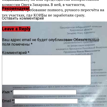
комиссии Олега Захарова. В ней, в частности,
Рекомендуем!
содержится требование полного, ручного пересчёта на
тех участках, где КОИБы не заработали сразу.
Оставить комментарий
Leave a Reply
Ваш адрес email не будет опубликован.
Обязательные
поля помечены
*
Комментарий
*
Имя
*
Email
*