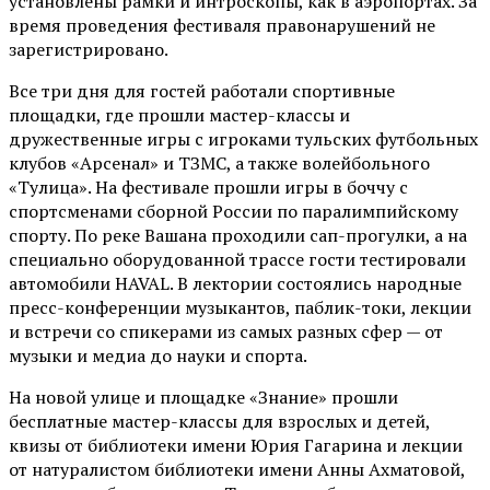
установлены рамки и интроскопы, как в аэропортах. За
время проведения фестиваля правонарушений не
зарегистрировано.
Все три дня для гостей работали спортивные
площадки, где прошли мастер-классы и
дружественные игры с игроками тульских футбольных
клубов «Арсенал» и ТЗМС, а также волейбольного
«Тулица». На фестивале прошли игры в боччу с
спортсменами сборной России по паралимпийскому
спорту. По реке Вашана проходили сап-прогулки, а на
специально оборудованной трассе гости тестировали
автомобили HAVAL. В лектории состоялись народные
пресс-конференции музыкантов, паблик-токи, лекции
и встречи со спикерами из самых разных сфер — от
музыки и медиа до науки и спорта.
На новой улице и площадке «Знание» прошли
бесплатные мастер-классы для взрослых и детей,
квизы от библиотеки имени Юрия Гагарина и лекции
от
натуралистом
библиотеки имени Анны Ахматовой,