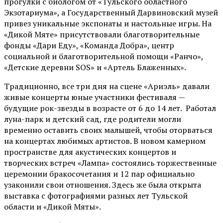
прогулки с биологом от
«Тульского областного
Экзотариума»
, а Государственный Дарвиновский музей
привез уникальные экспонаты и настольные игры. На
«Дикой Мяте» присутствовали благотворительные
фонды «Дари Еду», «Команда Добра», центр
социальной и благотворительной помощи «Ранчо»,
«Детские деревни SOS» и «Артель Блаженных».
Традиционно, все три дня на сцене
«Ариэль»
давали
живые концерты юные участники фестиваля —
будущие рок-звезды в возрасте от 6 до 14 лет. Работал
луна-парк и детский сад, где родители могли
временно оставить своих малышей, чтобы оторваться
на концертах любимых артистов. В новом камерном
пространстве для акустических концертов и
творческих встреч «Лампа» состоялись торжественные
церемонии бракосочетания и 12 пар официально
узаконили свои отношения. Здесь же была открыта
выставка с фотографиями разных лет Тульской
области и «Дикой Мяты».