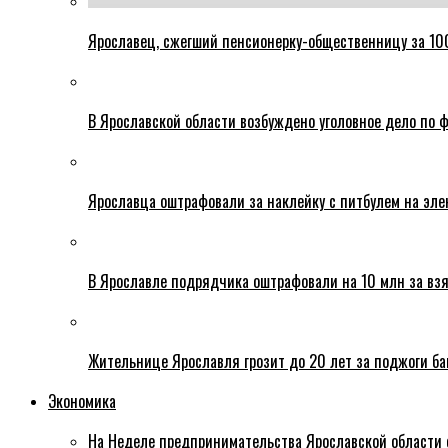
Ярославец, сжегший пенсионерку-общественницу за 100
В Ярославской области возбуждено уголовное дело по ф
Ярославца оштрафовали за наклейку с питбулем на эле
В Ярославле подрядчика оштрафовали на 10 млн за взя
Жительнице Ярославля грозит до 20 лет за поджоги б
Экономика
На Неделе предпринимательства Ярославской области 