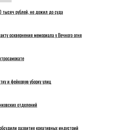
 тысяч рублей, не дожил до суда
акту осквернения мемориала у Вечного огня
ктросамокате
тку и фейковую уборку улиц
анковских отделений
обсудили развитие креативных индустрий