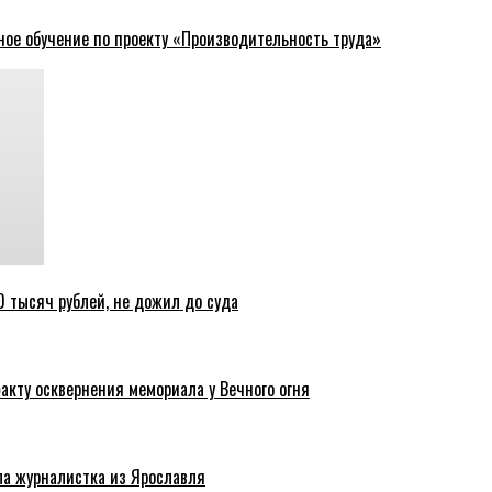
ное обучение по проекту «Производительность труда»
 тысяч рублей, не дожил до суда
акту осквернения мемориала у Вечного огня
ла журналистка из Ярославля