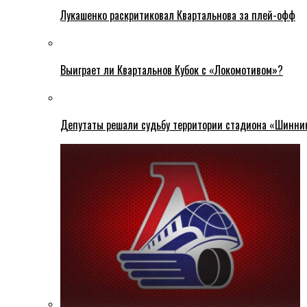
Лукашенко раскритиковал Квартальнова за плей-офф
Выиграет ли Квартальнов Кубок с «Локомотивом»?
Депутаты решали судьбу территории стадиона «Шинни