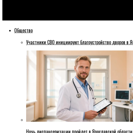
Эхо76
На Окружной дороге в Ярославле дотла сгорела фура: фото и
Общество
Участники СВО инициируют благоустройство дворов в Я
Ночь диспансеризации пройдет в Ярославской области