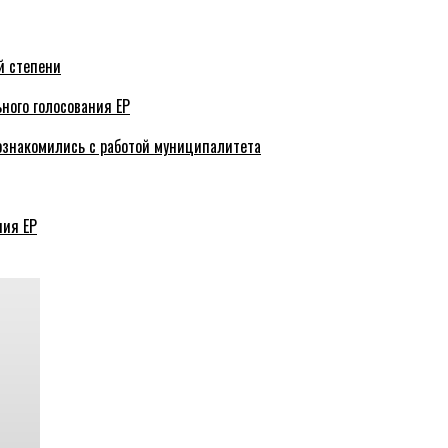
й степени
ного голосования ЕР
ознакомились с работой муниципалитета
ния ЕР