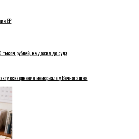
ния ЕР
 тысяч рублей, не дожил до суда
акту осквернения мемориала у Вечного огня