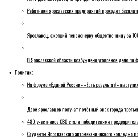
Работники ярославских предприятий проходят бесплат
Ярославец, сжегший пенсионерку-общественницу за 100
В Ярославской области возбуждено уголовное дело по ф
Политика
На форуме «Единой России» «Есть результат!» выступи
Двое ярославцев получат почётный знак города третье
480 участников СВО стали победителями предваритель
Студенты Ярославского автомеханического колледжа п