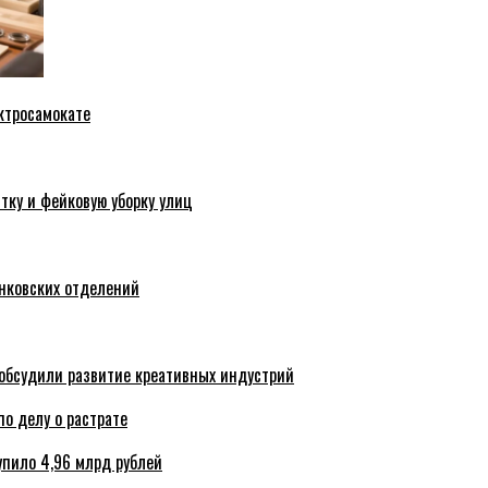
ктросамокате
тку и фейковую уборку улиц
анковских отделений
обсудили развитие креативных индустрий
по делу о растрате
упило 4,96 млрд рублей