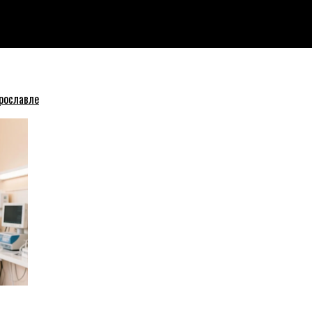
 статус территории опережающего развития
рославле