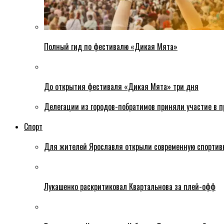
Полный гид по фестивалю «Дикая Мята»
До открытия фестиваля «Дикая Мята» три дня
Делегации из городов-побратимов приняли участие в 
Спорт
Для жителей Ярославля открыли современную спортив
Лукашенко раскритиковал Квартальнова за плей-офф