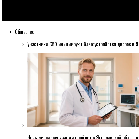
Эхо76
Дмитрий Медведев присвоил райцентру Ярославской области
Общество
Участники СВО инициируют благоустройство дворов в Я
Ночь диспансеризации пройдет в Ярославской области