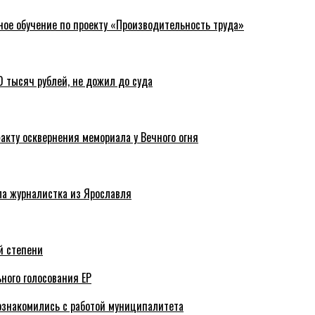
ное обучение по проекту «Производительность труда»
 тысяч рублей, не дожил до суда
акту осквернения мемориала у Вечного огня
ла журналистка из Ярославля
й степени
ного голосования ЕР
ознакомились с работой муниципалитета