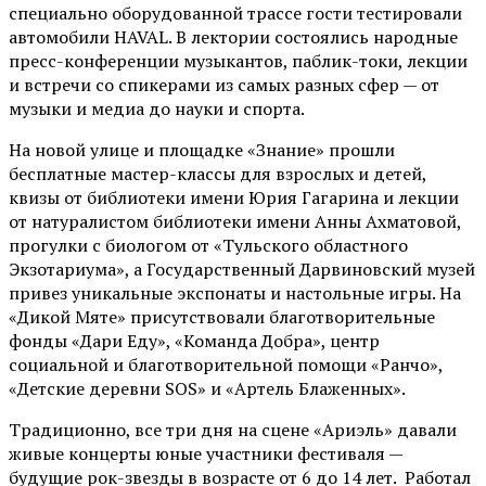
специально оборудованной трассе гости тестировали
автомобили HAVAL. В лектории состоялись народные
пресс-конференции музыкантов, паблик-токи, лекции
и встречи со спикерами из самых разных сфер — от
музыки и медиа до науки и спорта.
На новой улице и площадке «Знание» прошли
бесплатные мастер-классы для взрослых и детей,
квизы от библиотеки имени Юрия Гагарина и лекции
от
натуралистом
библиотеки имени Анны Ахматовой,
прогулки с биологом от
«Тульского областного
Экзотариума»
, а Государственный Дарвиновский музей
привез уникальные экспонаты и настольные игры. На
«Дикой Мяте» присутствовали благотворительные
фонды «Дари Еду», «Команда Добра», центр
социальной и благотворительной помощи «Ранчо»,
«Детские деревни SOS» и «Артель Блаженных».
Традиционно, все три дня на сцене
«Ариэль»
давали
живые концерты юные участники фестиваля —
будущие рок-звезды в возрасте от 6 до 14 лет. Работал