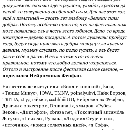
диву даёмся: сколько здесь радости, улыбок, красоты да
какой-то совершенно особенной силы. Для нас этот год
ещё и памятный — десять лет альбому «Велики силы
добра». Потому особливо приятно, что на фестивальном
поле появилась ель в честь этого юбилея. Дело-то вроде
нехитрое — дерево посадили. А потом думаешь: пройдут
года, будут сюда приезжать добры молодцы да красны
девицы, музыку слушать, по полю гулять, а ель будет
расти себе и расти. И есть в этом что-то очень
правильное, потому что добро должно укореняться.
Оттого и настроение после фестиваля самое светлое,
—
поделился Нейромонах Феофан.
На фестивале выступили: «Бонд с кнопкой», Ёлка,
«Танцы Минус», IOWA, TMNV, polnalyubvi, Найк Борзов,
TRITIA, «Гудтаймс», ssshhhiiittt!, Нейромонах Феофан,
Драгни с оркестром, Drummatix, хмыров, «Рубеж
Веков», «Диктофон», obraza net, «Токсичный ансамбль
Лягухо», «Психея», Рушана, «Людмил Огурченко»,
«источник», «конец солнечных дней», «я Софа»,