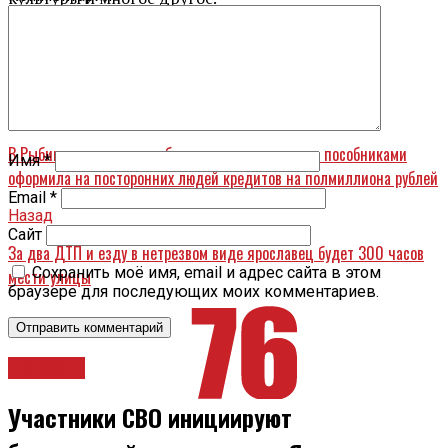
Справится ли с таким объемом работ новый
заместитель мэра, этот вопрос пока остается
открытым.
Вперед
В Рыбинске сотрудница банка, вместе со своими пособниками
Имя
*
оформила на посторонних людей кредитов на полмиллиона рублей
Email
*
Назад
Сайт
За два ДТП и езду в нетрезвом виде ярославец будет 300 часов
Сохранить моё имя, email и адрес сайта в этом
мести улицы
браузере для последующих моих комментариев.
Новости
Участники СВО инициируют