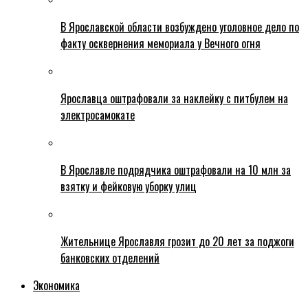
В Ярославской области возбуждено уголовное дело по
факту осквернения мемориала у Вечного огня
Ярославца оштрафовали за наклейку с питбулем на
электросамокате
В Ярославле подрядчика оштрафовали на 10 млн за
взятку и фейковую уборку улиц
Жительнице Ярославля грозит до 20 лет за поджоги
банковских отделений
Экономика