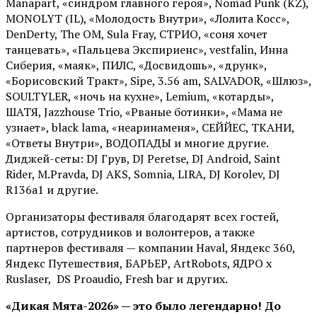
Manapart, «синдром главного героя», Nomad Punk (KZ),
MONOLYT (IL), «Молодость Внутри», «Лолита Косс»,
DenDerty, The OM, Sula Fray, СТРИО, «соня хочет
танцевать», «Пальцева Экспириенс», vestfalin, Инна
Сиберия, «маяк», ПИЛС, «Досвидошь», «друнк»,
«Борисовский Тракт», Sipe, 3.56 am, SALVADOR, «Шлюз»,
SOULTYLER, «ночь на кухне», Lemium, «котарды»,
ШАТЯ, Jazzhouse Trio, «Рваные ботинки», «Мама не
узнает», black lama, «неаринаменя», СЕЙЙЕС, ТКАНИ,
«Ответы Внутри», ВОДОПАДЫ и многие другие.
Диджей-сеты: DJ Грув, DJ Peretse, DJ Android, Saint
Rider, М.Pravda, DJ AKS, Somnia, LIRA, DJ Korolev, DJ
R136a1 и другие.
Организаторы фестиваля благодарят всех гостей,
артистов, сотрудников и волонтеров, а также
партнеров фестиваля — компании Haval, Яндекс 360,
Яндекс Путешествия, БАРЬЕР, ArtRobots, ЯДРО х
Ruslaser, DS Proaudio, Fresh bar и других.
«Дикая Мята-2026» — это было легендарно! До