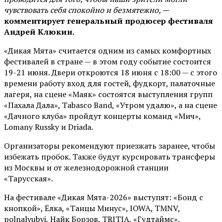
чувствовать себя спокойно и безмятежно, —
комментирует генеральный продюсер фестиваля
Андрей Клюкин.
«Дикая Мята» считается одним из самых комфортных
фестивалей в стране — в этом году событие состоится
19-21 июня. Двери откроются 18 июня с 18:00 — с этого
времени работу вход для гостей, фудкорт, палаточные
лагеря, на сцене «Маяк» состоятся выступления групп
«Пахала Дала», Tabasco Band, «Утром удалю», а на сцене
«Дачного клуба» пройдут концерты команд «Мич»,
Lomany Russky и Driada.
Организаторы рекомендуют приезжать заранее, чтобы
избежать пробок. Также будут курсировать трансферы
из Москвы и от железнодорожной станции
«Тарусская».
На фестивале «Дикая Мята-2026» выступят: «Бонд с
кнопкой», Ёлка, «Танцы Минус», IOWA, TMNV,
polnalyubvi, Найк Борзов, TRITIA, «Гудтаймс»,