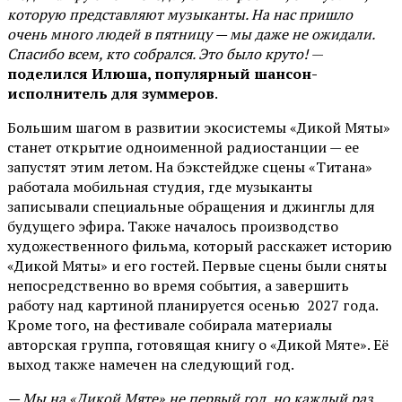
которую представляют музыканты. На нас пришло
очень много людей в пятницу — мы даже не ожидали.
Спасибо всем, кто собрался. Это было круто!
—
поделился Илюша, популярный шансон-
исполнитель для зуммеров
.
Большим шагом в развитии экосистемы «Дикой Мяты»
станет открытие одноименной радиостанции — ее
запустят этим летом. На бэкстейдже сцены «Титана»
работала мобильная студия, где музыканты
записывали специальные обращения и джинглы для
будущего эфира. Также началось производство
художественного фильма, который расскажет историю
«Дикой Мяты» и его гостей. Первые сцены были сняты
непосредственно во время события, а завершить
работу над картиной планируется осенью 2027 года.
Кроме того, на фестивале собирала материалы
авторская группа, готовящая книгу о «Дикой Мяте». Её
выход также намечен на следующий год.
— Мы на «Дикой Мяте» не первый год, но каждый раз