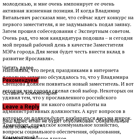
молодежью, и мне очень импонирует ее очень
активная жизненная позиция. И когда Владимир
Витальевич рассказал мне, что сейчас идет конкурс на
первого заместителя, я не задумываясь подал заявку.
Затем прошел собеседования с Экспертным советом.
Очень рад, что моя кандидатура подошла – и сегодня
мой первый рабочий день в качестве Заместителя
МЭРа города. Для меня будет честь внести вклад в
развитие Ярославля».
Читать далее ...
Напомним, что перед праздниками в интернета
довольно активно обсуждалось то, что у Владимира
Рекомендуем!
Слепцова должен появиться новый заместитель. И вот
сегодня мэр города сделал свой выбор. Некоторых он
Оставить комментарий
удивил тем, что у прославленного российского
спортсмена нет ни какого опыта работы на
Leave a Reply
административных должностях. А круг вопросов в
которых он должен будет разбираться весьма широк.
Ваш адрес email не будет опубликован.
Обязательные
Транспорт, городское коммунальное хозяйство,
поля помечены
*
вопросы социального обеспечения, образования,
Комментарий
*
культуры и многое другое.