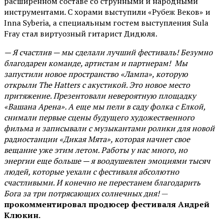
расширенном составе со струнными и народными
инструментами. С хорами выступили «Рубеж Веков» и
Inna Syberia, а специальным гостем выступления Sula
Fray стал виртуозный гитарист Дидюля.
— Я счастлив — мы сделали лучший фестиваль! Безумно
благодарен команде, артистам и партнерам! Мы
запустили новое пространство «Лампа», которую
открыли The Hatters с акустикой. Это новое место
притяжение. Презентовали невероятную площадку
«Вашана Арена». А еще мы пели в саду фолка с Елкой,
снимали первые сцены будущего художественного
фильма и записывали с музыкантами ролики для новой
радиостанции «Дикая Мята», которая начнет свое
вещание уже этим летом. Работы у нас много, но
энергии еще больше — я воодушевлен эмоциями тысяч
людей, которые уехали с фестиваля абсолютно
счастливыми. И конечно не перестанем благодарить
Бога за три потрясающих солнечных дня!
—
прокомментировал продюсер фестиваля Андрей
Клюкин.