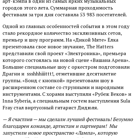
арт-кэмпа в один из самых ярких музыкальных
городов этого лета. Суммарная проходимость
фестиваля за три дня составила 53 983 посетителей.
Одной из главных особенностей события в этом году
стало рекордное количество эксклюзивных сетов,
премьер и шоу программ. На «Дикой Мяте» Ёлка
презентовала свое новое звучание, The Hatters
представили свой проект «Электроника», премьера
которого состоялась на новой сцене «Вашана Арена».
Большие специальные шоу с оркестром подготовили
Драгни и ssshhhiiittt!, отметившие десятилетие
группы. «Бонд с кнопкой» презентовали шоу в
расширенном составе со струнными и народными
инструментами. С хорами выступили «Рубеж Веков» и
Inna Syberia, а специальным гостем выступления Sula
Fray стал виртуозный гитарист Дидюля.
— Я счастлив — мы сделали лучший фестиваль! Безумно
благодарен команде, артистам и партнерам! Мы
запустили новое пространство «Лампа», которую