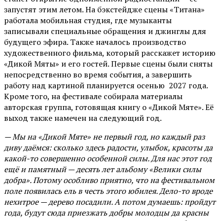
запустят этим летом. На бэкстейдже сцены «Титана»
работала мобильная студия, где музыканты
записывали специальные обращения и джинглы для
будущего эфира. Также началось производство
художественного фильма, который расскажет историю
«Дикой Мяты» и его гостей. Первые сцены были сняты
непосредственно во время события, а завершить
работу над картиной планируется осенью 2027 года.
Кроме того, на фестивале собирала материалы
авторская группа, готовящая книгу о «Дикой Мяте». Её
выход также намечен на следующий год.
— Мы на «Дикой Мяте» не первый год, но каждый раз
диву даёмся: сколько здесь радости, улыбок, красоты да
какой-то совершенно особенной силы. Для нас этот год
ещё и памятный — десять лет альбому «Велики силы
добра». Потому особливо приятно, что на фестивальном
поле появилась ель в честь этого юбилея. Дело-то вроде
нехитрое — дерево посадили. А потом думаешь: пройдут
года, будут сюда приезжать добры молодцы да красны