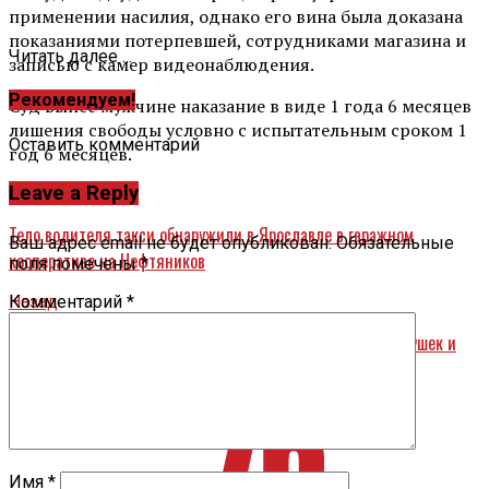
применении насилия, однако его вина была доказана
показаниями потерпевшей, сотрудниками магазина и
Читать далее ...
записью с камер видеонаблюдения.
Рекомендуем!
Суд вынес мужчине наказание в виде 1 года 6 месяцев
лишения свободы условно с испытательным сроком 1
Оставить комментарий
год 6 месяцев.
Leave a Reply
Вперед
Тело водителя такси обнаружили в Ярославле в гаражном
Ваш адрес email не будет опубликован.
Обязательные
кооперативе на Нефтяников
поля помечены
*
Назад
Комментарий
*
Банк России обучит финансовой грамоте ярославских бабушек и
дедушек
Имя
*