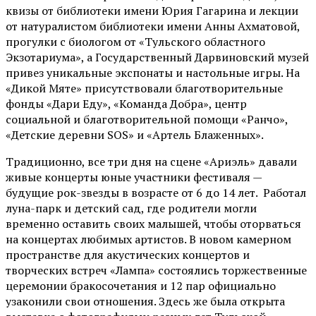
квизы от библиотеки имени Юрия Гагарина и лекции
от
натуралистом
библиотеки имени Анны Ахматовой,
прогулки с биологом от
«Тульского областного
Экзотариума»
, а Государственный Дарвиновский музей
привез уникальные экспонаты и настольные игры. На
«Дикой Мяте» присутствовали благотворительные
фонды «Дари Еду», «Команда Добра», центр
социальной и благотворительной помощи «Ранчо»,
«Детские деревни SOS» и «Артель Блаженных».
Традиционно, все три дня на сцене
«Ариэль»
давали
живые концерты юные участники фестиваля —
будущие рок-звезды в возрасте от 6 до 14 лет. Работал
луна-парк и детский сад, где родители могли
временно оставить своих малышей, чтобы оторваться
на концертах любимых артистов. В новом камерном
пространстве для акустических концертов и
творческих встреч «Лампа» состоялись торжественные
церемонии бракосочетания и 12 пар официально
узаконили свои отношения. Здесь же была открыта