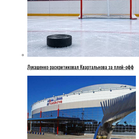
Лукашенко раскритиковал Квартальнова за плей-офф