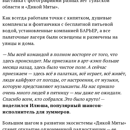
выставка с фотографиями разных лет Тульской
области и «Дикой Мяты».
Как всегда работали точки с кипятком, душевые
комплексы и фонтанчики с бесплатной питьевой
водой, установленные компанией БАРЬЕР, а все
палаточные лагеря были освещены и размечены на
улицы и дома.
— Мы всей командой в полном восторге от того, что
здесь происходит. Мы приезжали в арт-кэмп больше
месяца назад, здесь было чистое поле. А сейчас
приезжаем — здесь всё в палатках, всё играет, всё живёт,
люди кайфуют от погоды, от настроения, от музыки,
которую представляют музыканты. На нас пришло
очень много людей в пятницу — мы даже не ожидали.
Спасибо всем, кто собрался. Это было круто!
—
поделился Илюша, популярный шансон-
исполнитель для зуммеров
.
Большим шагом в развитии экосистемы «Дикой Мяты»
станет открытие одноименной радиостанции — ее