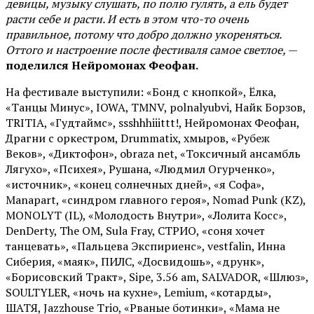
девицы, музыку слушать, по полю гулять, а ель будет
расти себе и расти. И есть в этом что-то очень
правильное, потому что добро должно укореняться.
Оттого и настроение после фестиваля самое светлое,
—
поделился Нейромонах Феофан.
На фестивале выступили: «Бонд с кнопкой», Ёлка,
«Танцы Минус», IOWA, TMNV, polnalyubvi, Найк Борзов,
TRITIA, «Гудтаймс», ssshhhiiittt!, Нейромонах Феофан,
Драгни с оркестром, Drummatix, хмыров, «Рубеж
Веков», «Диктофон», obraza net, «Токсичный ансамбль
Лягухо», «Психея», Рушана, «Людмил Огурченко»,
«источник», «конец солнечных дней», «я Софа»,
Manapart, «синдром главного героя», Nomad Punk (KZ),
MONOLYT (IL), «Молодость Внутри», «Лолита Косс»,
DenDerty, The OM, Sula Fray, СТРИО, «соня хочет
танцевать», «Пальцева Экспириенс», vestfalin, Инна
Сиберия, «маяк», ПИЛС, «Досвидошь», «друнк»,
«Борисовский Тракт», Sipe, 3.56 am, SALVADOR, «Шлюз»,
SOULTYLER, «ночь на кухне», Lemium, «котарды»,
ШАТЯ, Jazzhouse Trio, «Рваные ботинки», «Мама не