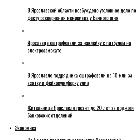
В Ярославской области возбуждено уголовное дело по
факту осквернения мемориала у Вечного огня
Ярославца оштрафовали за наклейку с питбулем на
электросамокате
В Ярославле подрядчика оштрафовали на 10 млн за
взятку и фейковую уборку улиц
Жительнице Ярославля грозит до 20 лет за поджоги
банковских отделений
Экономика