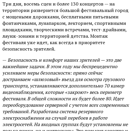
Три дня, восемь сцен и более 130 концертов — на
территории развернется большой фестивальный город
с мощеными дорожками, бесплатными питьевыми
фонтанчиками, лунапарком, лекторием, спортивными
площадками, творческими встречами, тест-драйвами,
лаунж-зонами и территорией детства. Монтаж
фестиваля уже идет, как всегда в приоритете
безопасность зрителей.
—
Безопасность и комфорт наших зрителей — это две
важнейшие задачи. В этом году мы беспрецедентно
усиливаем меры безопасности: прямо сейчас
достраиваем «шлюзовый» въезд для осмотра грузового
транспорта, устанавливаются дополнительно 70 камер
видеонаблюдения, которые «закроют» весь периметр
фестиваля. В общей сложности их будет более 80. Идет
переоборудование серверной с учетом всех современных
требований. Разработана система резервного
электроснабжения на случай перебоев в работе
электросетей. На входных группах будут установлены не
только рамки, но и интроскопы. Это повысит качество и