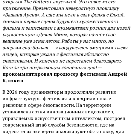
открыли The Hatters с акустикой. Это новое место
притяжение. Презентовали невероятную площадку
«Вашана Арена». А еще мы пели в саду фолка с Елкой,
снимали первые сцены будущего художественного
фильма и записывали с музыкантами ролики для новой
радиостанции «Дикая Мята», которая начнет свое
вещание уже этим летом. Работы у нас много, но
энергии еще больше — я воодушевлен эмоциями тысяч
людей, которые уехали с фестиваля абсолютно
счастливыми. И конечно не перестанем благодарить
Бога за три потрясающих солнечных дня!
—
прокомментировал продюсер фестиваля Андрей
Клюкин.
В 2026 году организаторы продолжили развитие
инфраструктуры фестиваля и внедрили новые
решения в сфере безопасности. На территории
установлена сотня инновационных видеокамер,
управляемых искусственным интеллектом, построен
современный штаб службы безопасности, где на
видеостенах эксперты анализируют обстановку, для