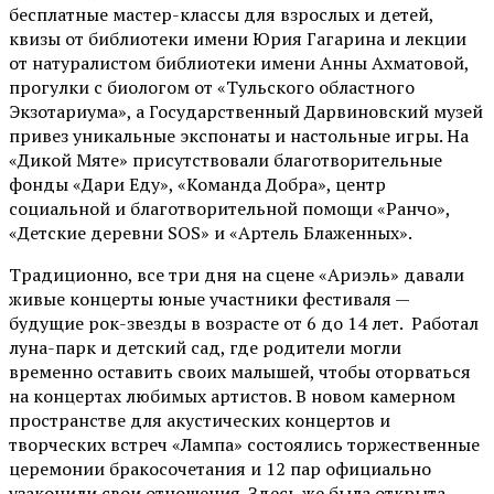
бесплатные мастер-классы для взрослых и детей,
квизы от библиотеки имени Юрия Гагарина и лекции
от
натуралистом
библиотеки имени Анны Ахматовой,
прогулки с биологом от
«Тульского областного
Экзотариума»
, а Государственный Дарвиновский музей
привез уникальные экспонаты и настольные игры. На
«Дикой Мяте» присутствовали благотворительные
фонды «Дари Еду», «Команда Добра», центр
социальной и благотворительной помощи «Ранчо»,
«Детские деревни SOS» и «Артель Блаженных».
Традиционно, все три дня на сцене
«Ариэль»
давали
живые концерты юные участники фестиваля —
будущие рок-звезды в возрасте от 6 до 14 лет. Работал
луна-парк и детский сад, где родители могли
временно оставить своих малышей, чтобы оторваться
на концертах любимых артистов. В новом камерном
пространстве для акустических концертов и
творческих встреч «Лампа» состоялись торжественные
церемонии бракосочетания и 12 пар официально
узаконили свои отношения. Здесь же была открыта