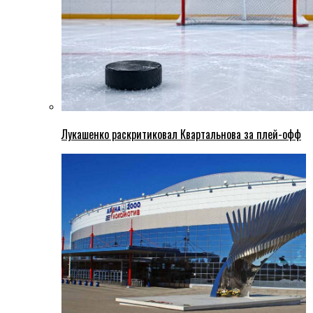
Лукашенко раскритиковал Квартальнова за плей-офф