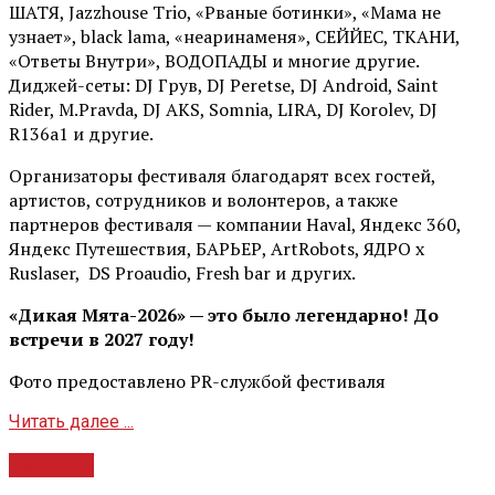
ШАТЯ, Jazzhouse Trio, «Рваные ботинки», «Мама не
узнает», black lama, «неаринаменя», СЕЙЙЕС, ТКАНИ,
«Ответы Внутри», ВОДОПАДЫ и многие другие.
Диджей-сеты: DJ Грув, DJ Peretse, DJ Android, Saint
Rider, М.Pravda, DJ AKS, Somnia, LIRA, DJ Korolev, DJ
R136a1 и другие.
Организаторы фестиваля благодарят всех гостей,
артистов, сотрудников и волонтеров, а также
партнеров фестиваля — компании Haval, Яндекс 360,
Яндекс Путешествия, БАРЬЕР, ArtRobots, ЯДРО х
Ruslaser, DS Proaudio, Fresh bar и других.
«Дикая Мята-2026» — это было легендарно! До
встречи в 2027 году!
Фото предоставлено PR-службой фестиваля
Читать далее ...
Новости