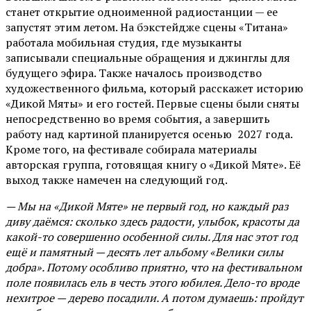
станет открытие одноименной радиостанции — ее
запустят этим летом. На бэкстейдже сцены «Титана»
работала мобильная студия, где музыканты
записывали специальные обращения и джинглы для
будущего эфира. Также началось производство
художественного фильма, который расскажет историю
«Дикой Мяты» и его гостей. Первые сцены были сняты
непосредственно во время события, а завершить
работу над картиной планируется осенью 2027 года.
Кроме того, на фестивале собирала материалы
авторская группа, готовящая книгу о «Дикой Мяте». Её
выход также намечен на следующий год.
— Мы на «Дикой Мяте» не первый год, но каждый раз
диву даёмся: сколько здесь радости, улыбок, красоты да
какой-то совершенно особенной силы. Для нас этот год
ещё и памятный — десять лет альбому «Велики силы
добра». Потому особливо приятно, что на фестивальном
поле появилась ель в честь этого юбилея. Дело-то вроде
нехитрое — дерево посадили. А потом думаешь: пройдут