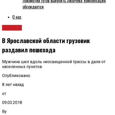
Локомотив готов выкупить Лихачёва: компенсация
обсуждается
О нас
Новости
В Ярославской области грузовик
раздавил пешехода
Мужчина шел вдоль неосвещенной трассы в дали от
населенных пунктов
Опубликовано:
8 лет назад
от
09.03.2018
By