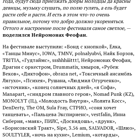
года, будут сюда приезжать добры молодцы да красны
девицы, музыку слушать, по полю гулять, а ель будет
расти себе и расти. И есть в этом что-то очень
правильное, потому что добро должно укореняться.
Оттого и настроение после фестиваля самое светлое,
—
поделился Нейромонах Феофан.
На фестивале выступили: «Бонд с кнопкой», Ёлка,
«Танцы Минус», IOWA, TMNV, polnalyubvi, Найк Борзов,
TRITIA, «Гудтаймс», ssshhhiiittt!, Нейромонах Феофан,
Драгни с оркестром, Drummatix, хмыров, «Рубеж
Веков», «Диктофон», obraza net, «Токсичный ансамбль
Лягухо», «Психея», Рушана, «Людмил Огурченко»,
«источник», «конец солнечных дней», «я Софа»,
Manapart, «синдром главного героя», Nomad Punk (KZ),
MONOLYT (IL), «Молодость Внутри», «Лолита Косс»,
DenDerty, The OM, Sula Fray, СТРИО, «соня хочет
танцевать», «Пальцева Экспириенс», vestfalin, Инна
Сиберия, «маяк», ПИЛС, «Досвидошь», «друнк»,
«Борисовский Тракт», Sipe, 3.56 am, SALVADOR, «Шлюз»,
SOULTYLER, «ночь на кухне», Lemium, «котарды»,