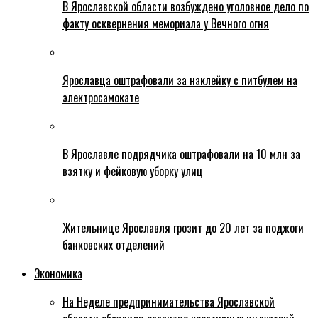
В Ярославской области возбуждено уголовное дело по
факту осквернения мемориала у Вечного огня
Ярославца оштрафовали за наклейку с питбулем на
электросамокате
В Ярославле подрядчика оштрафовали на 10 млн за
взятку и фейковую уборку улиц
Жительнице Ярославля грозит до 20 лет за поджоги
банковских отделений
Экономика
На Неделе предпринимательства Ярославской