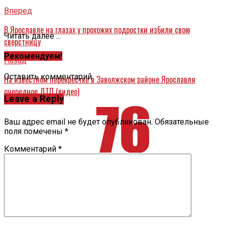
Вперед
В Ярославле на глазах у прохожих подростки избили свою
Читать далее ...
сверстницу
Рекомендуем!
Назад
Оставить комментарий
На известном перекрестке в Заволжском районе Ярославля
очередное ДТП (видео)
Leave a Reply
Ваш адрес email не будет опубликован.
Обязательные
поля помечены
*
Комментарий
*