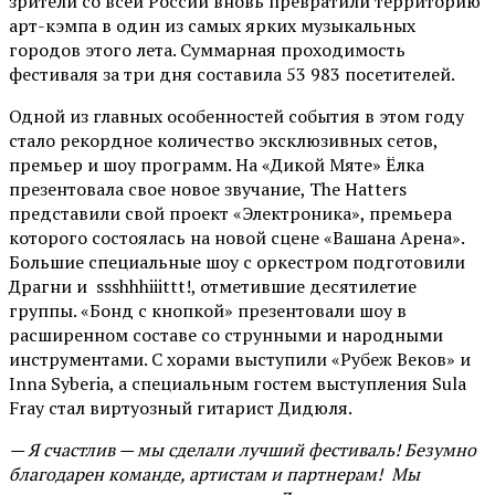
зрители со всей России вновь превратили территорию
арт-кэмпа в один из самых ярких музыкальных
городов этого лета. Суммарная проходимость
фестиваля за три дня составила 53 983 посетителей.
Одной из главных особенностей события в этом году
стало рекордное количество эксклюзивных сетов,
премьер и шоу программ. На «Дикой Мяте» Ёлка
презентовала свое новое звучание, The Hatters
представили свой проект «Электроника», премьера
которого состоялась на новой сцене «Вашана Арена».
Большие специальные шоу с оркестром подготовили
Драгни и ssshhhiiittt!, отметившие десятилетие
группы. «Бонд с кнопкой» презентовали шоу в
расширенном составе со струнными и народными
инструментами. С хорами выступили «Рубеж Веков» и
Inna Syberia, а специальным гостем выступления Sula
Fray стал виртуозный гитарист Дидюля.
— Я счастлив — мы сделали лучший фестиваль! Безумно
благодарен команде, артистам и партнерам! Мы