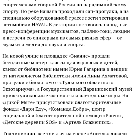
спортсменами сборной России по паралимпийскому
спорту. По реке Вашана проходили сап-прогулки, а на
специально оборудованной трассе гости тестировали
автомобили HAVAL. В лектории состоялись народные
пресс-конференции музыкантов, паблик-токи, лекции
и встречи со спикерами из самых разных сфер — от
музыки и медиа до науки и спорта.
На новой улице и площадке «Знание» прошли
бесплатные мастер-классы для взрослых и детей,
квизы от библиотеки имени Юрия Гагарина и лекции
от
натуралистом
библиотеки имени Анны Ахматовой,
прогулки с биологом от
«Тульского областного
Экзотариума»
, а Государственный Дарвиновский музей
привез уникальные экспонаты и настольные игры. На
«Дикой Мяте» присутствовали благотворительные
фонды «Дари Еду», «Команда Добра», центр
социальной и благотворительной помощи «Ранчо»,
«Детские деревни SOS» и «Артель Блаженных».
Традиционно, все три дня на сцене
«Ариэль»
давали