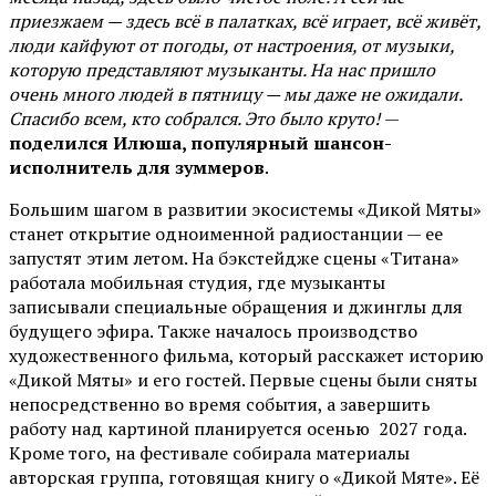
приезжаем — здесь всё в палатках, всё играет, всё живёт,
люди кайфуют от погоды, от настроения, от музыки,
которую представляют музыканты. На нас пришло
очень много людей в пятницу — мы даже не ожидали.
Спасибо всем, кто собрался. Это было круто!
—
поделился Илюша, популярный шансон-
исполнитель для зуммеров
.
Большим шагом в развитии экосистемы «Дикой Мяты»
станет открытие одноименной радиостанции — ее
запустят этим летом. На бэкстейдже сцены «Титана»
работала мобильная студия, где музыканты
записывали специальные обращения и джинглы для
будущего эфира. Также началось производство
художественного фильма, который расскажет историю
«Дикой Мяты» и его гостей. Первые сцены были сняты
непосредственно во время события, а завершить
работу над картиной планируется осенью 2027 года.
Кроме того, на фестивале собирала материалы
авторская группа, готовящая книгу о «Дикой Мяте». Её