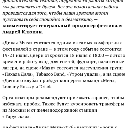
дополнительная техника, подробности работы которой
мы разглашать не будем. Вся эта колоссальная работа
проводится для того, чтобы наши зрители могли
чувствовать себя спокойно и безмятежно, —
комментирует генеральный продюсер фестиваля
Андрей Клюкин.
«Дикая Мята» считается одним из самых комфортных
фестивалей в стране — в этом году событие состоится
19-21 июня. Двери откроются 18 июня с 18:00 — с этого
времени работу вход для гостей, фудкорт, палаточные
лагеря, на сцене «Маяк» состоятся выступления групп
«Пахала Дала», Tabasco Band, «Утром удалю», а на сцене
«Дачного клуба» пройдут концерты команд «Мич»,
Lomany Russky и Driada.
Организаторы рекомендуют приезжать заранее, чтобы
избежать пробок. Также будут курсировать трансферы
из Москвы и от железнодорожной станции
«Тарусская».
На фестивале «Дикая Мята-2026» выступят: «Бонд с