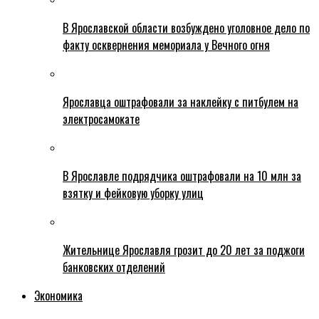
В Ярославской области возбуждено уголовное дело по
факту осквернения мемориала у Вечного огня
Ярославца оштрафовали за наклейку с питбулем на
электросамокате
В Ярославле подрядчика оштрафовали на 10 млн за
взятку и фейковую уборку улиц
Жительнице Ярославля грозит до 20 лет за поджоги
банковских отделений
Экономика