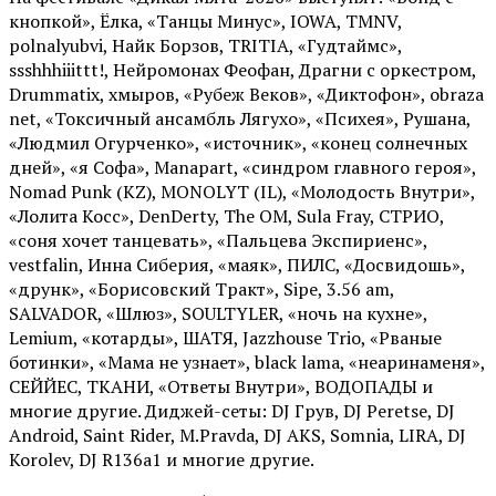
кнопкой», Ёлка, «Танцы Минус», IOWA, TMNV,
polnalyubvi, Найк Борзов, TRITIA, «Гудтаймс»,
ssshhhiiittt!, Нейромонах Феофан, Драгни с оркестром,
Drummatix, хмыров, «Рубеж Веков», «Диктофон», obraza
net, «Токсичный ансамбль Лягухо», «Психея», Рушана,
«Людмил Огурченко», «источник», «конец солнечных
дней», «я Софа», Manapart, «синдром главного героя»,
Nomad Punk (KZ), MONOLYT (IL), «Молодость Внутри»,
«Лолита Косс», DenDerty, The OM, Sula Fray, СТРИО,
«соня хочет танцевать», «Пальцева Экспириенс»,
vestfalin, Инна Сиберия, «маяк», ПИЛС, «Досвидошь»,
«друнк», «Борисовский Тракт», Sipe, 3.56 am,
SALVADOR, «Шлюз», SOULTYLER, «ночь на кухне»,
Lemium, «котарды», ШАТЯ, Jazzhouse Trio, «Рваные
ботинки», «Мама не узнает», black lama, «неаринаменя»,
СЕЙЙЕС, ТКАНИ, «Ответы Внутри», ВОДОПАДЫ и
многие другие. Диджей-сеты: DJ Грув, DJ Peretse, DJ
Android, Saint Rider, М.Pravda, DJ AKS, Somnia, LIRA, DJ
Korolev, DJ R136a1 и многие другие.