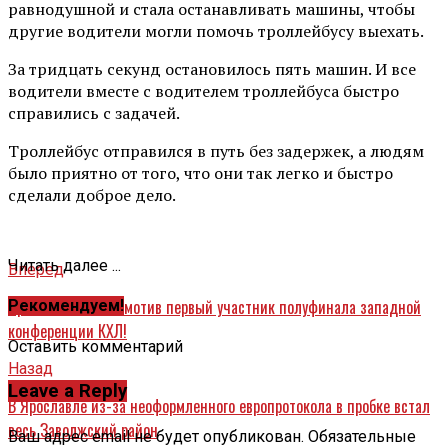
равнодушной и стала останавливать машины, чтобы
другие водители могли помочь троллейбусу выехать.
За тридцать секунд остановилось пять машин. И все
водители вместе с водителем троллейбуса быстро
справились с задачей.
Троллейбус отправился в путь без задержек, а людям
было приятно от того, что они так легко и быстро
сделали доброе дело.
Читать далее ...
Вперед
Ярославский Локомотив первый участник полуфинала западной
Рекомендуем!
конференции КХЛ!
Оставить комментарий
Назад
Leave a Reply
В Ярославле из-за неоформленного европротокола в пробке встал
весь Заволжский район
Ваш адрес email не будет опубликован.
Обязательные