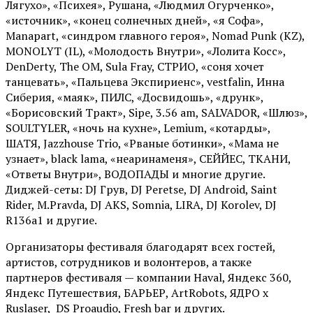
Лягухо», «Психея», Рушана, «Людмил Огурченко»,
«источник», «конец солнечных дней», «я Софа»,
Manapart, «синдром главного героя», Nomad Punk (KZ),
MONOLYT (IL), «Молодость Внутри», «Лолита Косс»,
DenDerty, The OM, Sula Fray, СТРИО, «соня хочет
танцевать», «Пальцева Экспириенс», vestfalin, Инна
Сиберия, «маяк», ПИЛС, «Досвидошь», «друнк»,
«Борисовский Тракт», Sipe, 3.56 am, SALVADOR, «Шлюз»,
SOULTYLER, «ночь на кухне», Lemium, «котарды»,
ШАТЯ, Jazzhouse Trio, «Рваные ботинки», «Мама не
узнает», black lama, «неаринаменя», СЕЙЙЕС, ТКАНИ,
«Ответы Внутри», ВОДОПАДЫ и многие другие.
Диджей-сеты: DJ Грув, DJ Peretse, DJ Android, Saint
Rider, М.Pravda, DJ AKS, Somnia, LIRA, DJ Korolev, DJ
R136a1 и другие.
Организаторы фестиваля благодарят всех гостей,
артистов, сотрудников и волонтеров, а также
партнеров фестиваля — компании Haval, Яндекс 360,
Яндекс Путешествия, БАРЬЕР, ArtRobots, ЯДРО х
Ruslaser, DS Proaudio, Fresh bar и других.