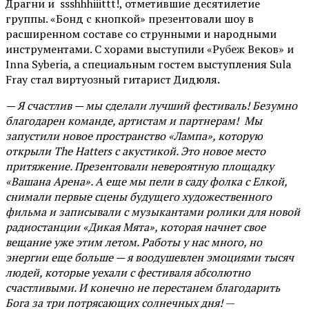
Драгни и ssshhhiiittt!, отметившие десятилетие
группы. «Бонд с кнопкой» презентовали шоу в
расширенном составе со струнными и народными
инструментами. С хорами выступили «Рубеж Веков» и
Inna Syberia, а специальным гостем выступления Sula
Fray стал виртуозный гитарист Дидюля.
— Я счастлив — мы сделали лучший фестиваль! Безумно
благодарен команде, артистам и партнерам! Мы
запустили новое пространство «Лампа», которую
открыли The Hatters с акустикой. Это новое место
притяжение. Презентовали невероятную площадку
«Вашана Арена». А еще мы пели в саду фолка с Елкой,
снимали первые сцены будущего художественного
фильма и записывали с музыкантами ролики для новой
радиостанции «Дикая Мята», которая начнет свое
вещание уже этим летом. Работы у нас много, но
энергии еще больше — я воодушевлен эмоциями тысяч
людей, которые уехали с фестиваля абсолютно
счастливыми. И конечно не перестанем благодарить
Бога за три потрясающих солнечных дня!
—