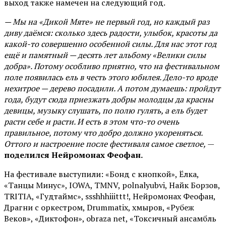
выход также намечен на следующий год.
— Мы на «Дикой Мяте» не первый год, но каждый раз
диву даёмся: сколько здесь радости, улыбок, красоты да
какой-то совершенно особенной силы. Для нас этот год
ещё и памятный — десять лет альбому «Велики силы
добра». Потому особливо приятно, что на фестивальном
поле появилась ель в честь этого юбилея. Дело-то вроде
нехитрое — дерево посадили. А потом думаешь: пройдут
года, будут сюда приезжать добры молодцы да красны
девицы, музыку слушать, по полю гулять, а ель будет
расти себе и расти. И есть в этом что-то очень
правильное, потому что добро должно укореняться.
Оттого и настроение после фестиваля самое светлое,
—
поделился Нейромонах Феофан.
На фестивале выступили: «Бонд с кнопкой», Ёлка,
«Танцы Минус», IOWA, TMNV, polnalyubvi, Найк Борзов,
TRITIA, «Гудтаймс», ssshhhiiittt!, Нейромонах Феофан,
Драгни с оркестром, Drummatix, хмыров, «Рубеж
Веков», «Диктофон», obraza net, «Токсичный ансамбль