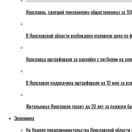
Ярославец, сжегший пенсионерку-общественницу за 100
В Ярославской области возбуждено уголовное дело по ф
Ярославца оштрафовали за наклейку с питбулем на эле
В Ярославле подрядчика оштрафовали на 10 млн за взя
Жительнице Ярославля грозит до 20 лет за поджоги б
Экономика
На Неделе предпринимательства Ярославской области 