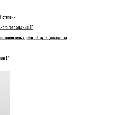
й степени
ного голосования ЕР
ознакомились с работой муниципалитета
ния ЕР