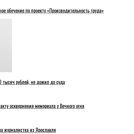
ное обучение по проекту «Производительность труда»
 тысяч рублей, не дожил до суда
акту осквернения мемориала у Вечного огня
ла журналистка из Ярославля