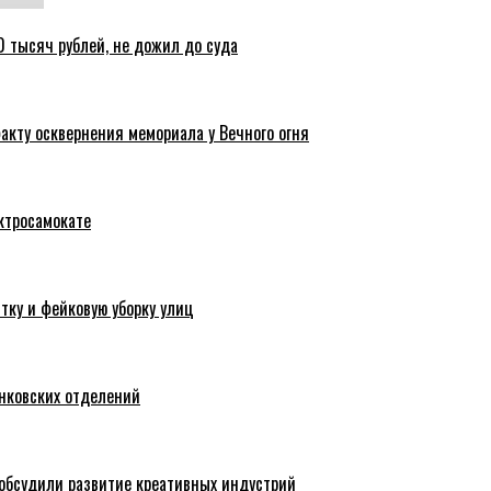
 тысяч рублей, не дожил до суда
акту осквернения мемориала у Вечного огня
ктросамокате
тку и фейковую уборку улиц
анковских отделений
обсудили развитие креативных индустрий