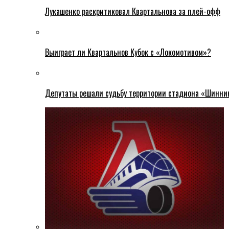
Лукашенко раскритиковал Квартальнова за плей-офф
Выиграет ли Квартальнов Кубок с «Локомотивом»?
Депутаты решали судьбу территории стадиона «Шинни