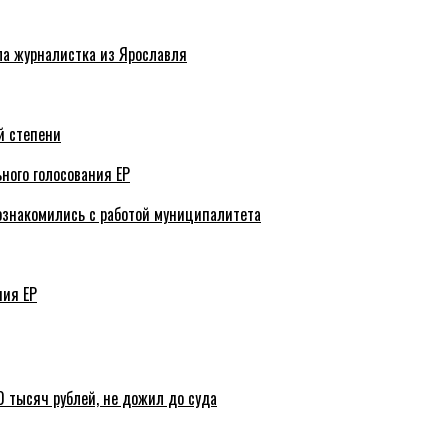
ла журналистка из Ярославля
й степени
ного голосования ЕР
ознакомились с работой муниципалитета
ния ЕР
 тысяч рублей, не дожил до суда