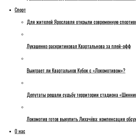
Спорт
Для жителей Ярославля открыли современную спортив
Лукашенко раскритиковал Квартальнова за плей-офф
Выиграет ли Квартальнов Кубок с «Локомотивом»?
Депутаты решали судьбу территории стадиона «Шинни
Локомотив готов выкупить Лихачёва: компенсация обс
О нас