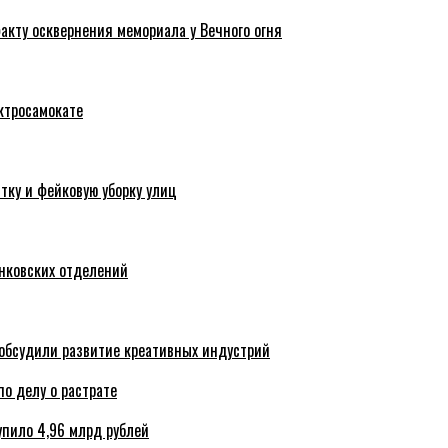
акту осквернения мемориала у Вечного огня
ктросамокате
тку и фейковую уборку улиц
анковских отделений
обсудили развитие креативных индустрий
по делу о растрате
упило 4,96 млрд рублей