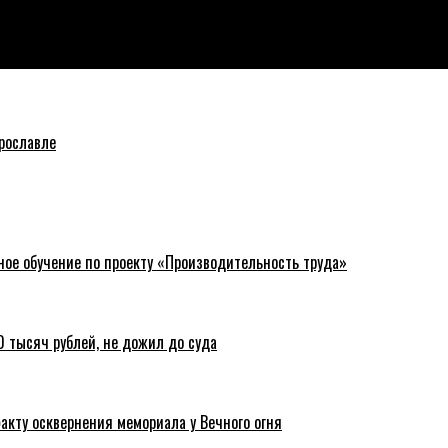
рославле
ное обучение по проекту «Производительность труда»
 тысяч рублей, не дожил до суда
акту осквернения мемориала у Вечного огня