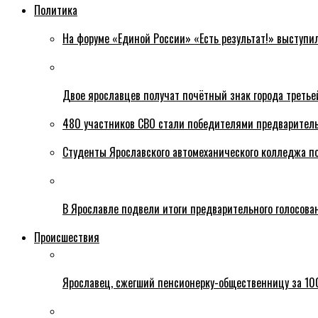
Политика
На форуме «Единой России» «Есть результат!» выступи
Двое ярославцев получат почётный знак города третье
480 участников СВО стали победителями предваритель
Студенты Ярославского автомеханического колледжа п
В Ярославле подвели итоги предварительного голосова
Происшествия
Ярославец, сжегший пенсионерку-общественницу за 100