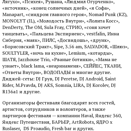
Лягухо», «Психея», Рушана, «Людмил Огурченко»,
«источник», «конец солнечных дней», «я Софа»,
Manapart, «синдром главного героя», Nomad Punk (KZ),
MONOLYT (IL), «Молодость Внутри», «Лолита Косс»,
DenDerty, The OM, Sula Fray, СТРИО, «соня хочет
танцевать», «Пальцева Экспириенс», vestfalin, Инна
Сиберия, «маяк», ПИЛС, «Досвидошь», «друнк»,
«Борисовский Тракт», Sipe, 3.56 am, SALVADOR, «Шлюз»,
SOULTYLER, «ночь на кухне», Lemium, «котарды»,
ШАТЯ, Jazzhouse Trio, «Рваные ботинки», «Мама не
узнает», black lama, «неаринаменя», СЕЙЙЕС, ТКАНИ,
«Ответы Внутри», ВОДОПАДЫ и многие другие.
Диджей-сеты: DJ Грув, DJ Peretse, DJ Android, Saint
Rider, М.Pravda, DJ AKS, Somnia, LIRA, DJ Korolev, DJ
R136a1 и другие.
Организаторы фестиваля благодарят всех гостей,
артистов, сотрудников и волонтеров, а также
партнеров фестиваля — компании Haval, Яндекс 360,
Яндекс Путешествия, БАРЬЕР, ArtRobots, ЯДРО х
Ruslaser, DS Proaudio, Fresh bar и других.