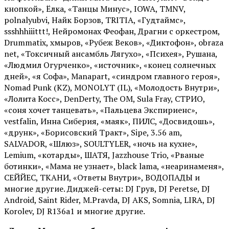
кнопкой», Ёлка, «Танцы Минус», IOWA, TMNV,
polnalyubvi, Найк Борзов, TRITIA, «Гудтаймс»,
ssshhhiiittt!, Нейромонах Феофан, Драгни с оркестром,
Drummatix, хмыров, «Рубеж Веков», «Диктофон», obraza
net, «Токсичный ансамбль Лягухо», «Психея», Рушана,
«Людмил Огурченко», «источник», «конец солнечных
дней», «я Софа», Manapart, «синдром главного героя»,
Nomad Punk (KZ), MONOLYT (IL), «Молодость Внутри»,
«Лолита Косс», DenDerty, The OM, Sula Fray, СТРИО,
«соня хочет танцевать», «Пальцева Экспириенс»,
vestfalin, Инна Сиберия, «маяк», ПИЛС, «Досвидошь»,
«друнк», «Борисовский Тракт», Sipe, 3.56 am,
SALVADOR, «Шлюз», SOULTYLER, «ночь на кухне»,
Lemium, «котарды», ШАТЯ, Jazzhouse Trio, «Рваные
ботинки», «Мама не узнает», black lama, «неаринаменя»,
СЕЙЙЕС, ТКАНИ, «Ответы Внутри», ВОДОПАДЫ и
многие другие. Диджей-сеты: DJ Грув, DJ Peretse, DJ
Android, Saint Rider, М.Pravda, DJ AKS, Somnia, LIRA, DJ
Korolev, DJ R136a1 и многие другие.