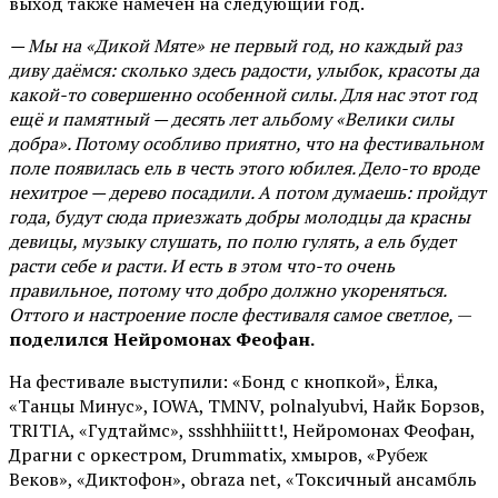
выход также намечен на следующий год.
— Мы на «Дикой Мяте» не первый год, но каждый раз
диву даёмся: сколько здесь радости, улыбок, красоты да
какой-то совершенно особенной силы. Для нас этот год
ещё и памятный — десять лет альбому «Велики силы
добра». Потому особливо приятно, что на фестивальном
поле появилась ель в честь этого юбилея. Дело-то вроде
нехитрое — дерево посадили. А потом думаешь: пройдут
года, будут сюда приезжать добры молодцы да красны
девицы, музыку слушать, по полю гулять, а ель будет
расти себе и расти. И есть в этом что-то очень
правильное, потому что добро должно укореняться.
Оттого и настроение после фестиваля самое светлое,
—
поделился Нейромонах Феофан.
На фестивале выступили: «Бонд с кнопкой», Ёлка,
«Танцы Минус», IOWA, TMNV, polnalyubvi, Найк Борзов,
TRITIA, «Гудтаймс», ssshhhiiittt!, Нейромонах Феофан,
Драгни с оркестром, Drummatix, хмыров, «Рубеж
Веков», «Диктофон», obraza net, «Токсичный ансамбль