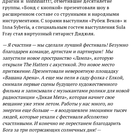
Драгни и ssshhhiiittt!, отметившие десятилетие
группы. «Бонд с кнопкой» презентовали шоу в
расширенном составе со струнными и народными
инструментами. С хорами выступили «Рубеж Веков» и
Inna Syberia, а специальным гостем выступления Sula
Fray стал виртуозный гитарист Дидюля.
— Я счастлив — мы сделали лучший фестиваль! Безумно
благодарен команде, артистам и партнерам! Мы
запустили новое пространство «Лампа», которую
открыли The Hatters с акустикой. Это новое место
притяжение. Презентовали невероятную площадку
«Вашана Арена». А еще мы пели в саду фолка с Елкой,
снимали первые сцены будущего художественного
фильма и записывали с музыкантами ролики для новой
радиостанции «Дикая Мята», которая начнет свое
вещание уже этим летом. Работы у нас много, но
энергии еще больше — я воодушевлен эмоциями тысяч
людей, которые уехали с фестиваля абсолютно
счастливыми. И конечно не перестанем благодарить
Бога за три потрясающих солнечных дня!
—