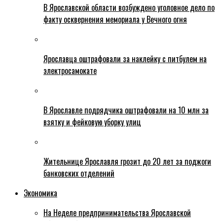
В Ярославской области возбуждено уголовное дело по
факту осквернения мемориала у Вечного огня
Ярославца оштрафовали за наклейку с питбулем на
электросамокате
В Ярославле подрядчика оштрафовали на 10 млн за
взятку и фейковую уборку улиц
Жительнице Ярославля грозит до 20 лет за поджоги
банковских отделений
Экономика
На Неделе предпринимательства Ярославской