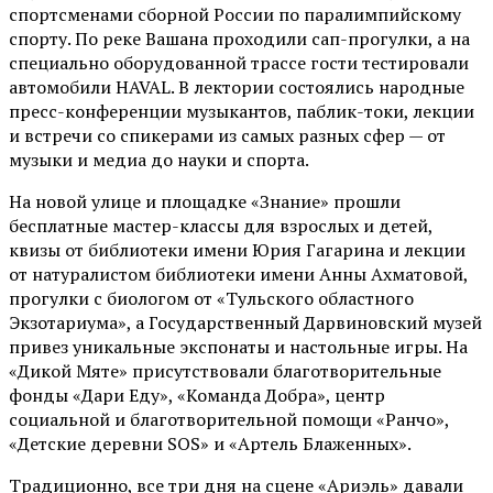
спортсменами сборной России по паралимпийскому
спорту. По реке Вашана проходили сап-прогулки, а на
специально оборудованной трассе гости тестировали
автомобили HAVAL. В лектории состоялись народные
пресс-конференции музыкантов, паблик-токи, лекции
и встречи со спикерами из самых разных сфер — от
музыки и медиа до науки и спорта.
На новой улице и площадке «Знание» прошли
бесплатные мастер-классы для взрослых и детей,
квизы от библиотеки имени Юрия Гагарина и лекции
от
натуралистом
библиотеки имени Анны Ахматовой,
прогулки с биологом от
«Тульского областного
Экзотариума»
, а Государственный Дарвиновский музей
привез уникальные экспонаты и настольные игры. На
«Дикой Мяте» присутствовали благотворительные
фонды «Дари Еду», «Команда Добра», центр
социальной и благотворительной помощи «Ранчо»,
«Детские деревни SOS» и «Артель Блаженных».
Традиционно, все три дня на сцене
«Ариэль»
давали