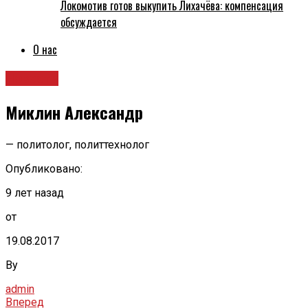
Локомотив готов выкупить Лихачёва: компенсация
обсуждается
О нас
Новости
Миклин Александр
— политолог, политтехнолог
Опубликовано:
9 лет назад
от
19.08.2017
By
admin
Вперед