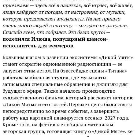
приезжаем — здесь всё в палатках, всё играет, всё живёт,
люди кайфуют от погоды, от настроения, от музыки,
которую представляют музыканты. На нас пришло
очень много людей в пятницу — мы даже не ожидали.
Спасибо всем, кто собрался. Это было круто!
—
поделился Илюша, популярный шансон-
исполнитель для зуммеров
.
Большим шагом в развитии экосистемы «Дикой Мяты»
станет открытие одноименной радиостанции — ее
запустят этим летом. На бэкстейдже сцены «Титана»
работала мобильная студия, где музыканты
записывали специальные обращения и джинглы для
будущего эфира. Также началось производство
художественного фильма, который расскажет историю
«Дикой Мяты» и его гостей. Первые сцены были сняты
непосредственно во время события, а завершить
работу над картиной планируется осенью 2027 года.
Кроме того, на фестивале собирала материалы
авторская группа, готовящая книгу о «Дикой Мяте». Её