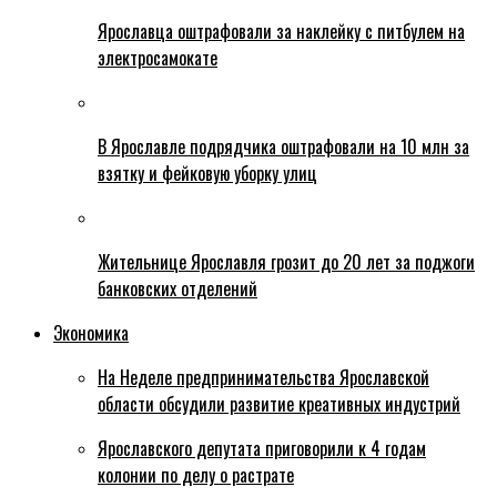
Ярославца оштрафовали за наклейку с питбулем на
электросамокате
В Ярославле подрядчика оштрафовали на 10 млн за
взятку и фейковую уборку улиц
Жительнице Ярославля грозит до 20 лет за поджоги
банковских отделений
Экономика
На Неделе предпринимательства Ярославской
области обсудили развитие креативных индустрий
Ярославского депутата приговорили к 4 годам
колонии по делу о растрате