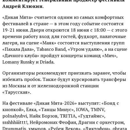
Андрей Клюкин.
«Дикая Мята» считается одним из самых комфортных
фестивалей в стране — в этом году событие состоится
19-21 июня. Двери откроются 18 июня с 18:00 — с этого
времени работу вход для гостей, фудкорт, палаточные
лагеря, на сцене «Маяк» состоятся выступления групп
«Пахала Дала», Tabasco Band, «Утром удалю», а на сцене
«Дачного клуба» пройдут концерты команд «Мич»,
Lomany Russky и Driada.
Организаторы рекомендуют приезжать заранее, чтобы
избежать пробок. Также будут курсировать трансферы
из Москвы и от железнодорожной станции
«Тарусская».
На фестивале «Дикая Мята-2026» выступят: «Бонд с
кнопкой», Ёлка, «Танцы Минус», IOWA, TMNV,
polnalyubvi, Найк Борзов, TRITIA, «Гудтаймс»,
ssshhhiiittt!, Нейромонах Феофан, Драгни с оркестром,
Drummatix, хмыров, «Рубеж Веков», «Диктофон», obraza