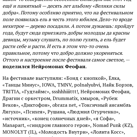
ещё и памятный — десять лет альбому «Велики силы
добра». Потому особливо приятно, что на фестивальном
поле появилась ель в честь этого юбилея. Дело-то вроде
нехитрое — дерево посадили. А потом думаешь: пройдут
года, будут сюда приезжать добры молодцы да красны
девицы, музыку слушать, по полю гулять, а ель будет
расти себе и расти. И есть в этом что-то очень
правильное, потому что добро должно укореняться.
Оттого и настроение после фестиваля самое светлое,
—
поделился Нейромонах Феофан.
На фестивале выступили: «Бонд с кнопкой», Ёлка,
«Танцы Минус», IOWA, TMNV, polnalyubvi, Найк Борзов,
TRITIA, «Гудтаймс», ssshhhiiittt!, Нейромонах Феофан,
Драгни с оркестром, Drummatix, хмыров, «Рубеж
Веков», «Диктофон», obraza net, «Токсичный ансамбль
Лягухо», «Психея», Рушана, «Людмил Огурченко»,
«источник», «конец солнечных дней», «я Софа»,
Manapart, «синдром главного героя», Nomad Punk (KZ),
MONOLYT (IL), «Молодость Внутри», «Лолита Косс»,