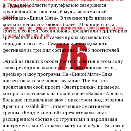
В Тульской области триумфально завершился
ул. Пожарского
крупнейший независимый мультиформатный
Назад
фестиваль «Дикая Мята». В течение трёх дней на
восьми сценах состоялось более 130 концертов, а
Симон подал не полный пакет документов в комиссию по отбору
зрители со всей России вновь превратили территорию
кандидатов на пост мэра
арт-кэмпа в один из самых ярких музыкальных
городов этого лета. Суммарная проходимость
фестиваля за три дня составила 53 983 посетителей.
Одной из главных особенностей события в этом году
стало рекордное количество эксклюзивных сетов,
премьер и шоу программ. На «Дикой Мяте» Ёлка
презентовала свое новое звучание, The Hatters
представили свой проект «Электроника», премьера
которого состоялась на новой сцене «Вашана Арена».
Большие специальные шоу с оркестром подготовили
Драгни и ssshhhiiittt!, отметившие десятилетие
группы. «Бонд с кнопкой» презентовали шоу в
расширенном составе со струнными и народными
инструментами. С хорами выступили «Рубеж Веков» и