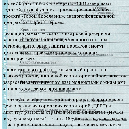
Более 30 участников и ветеранов СВО завершают
годовой цикл обучения в рамках регионального
проекта «Герои Ярославии», аналога федеральной
программы «Время героев».
Цель программы — создать кадровый резерв для
власти, госкомпаний и общественного сектора
региона, а итоговые защиты проектов смогут
применяться в работе органов власти и на
предприятиях.
Среди итоговых работ — локальный проект по
благоустройству дворовой территории в Ярославле; он
разрабатывается в тесном взаимодействии с жильцами
и представителями органов власти.
Итоговую версию презентации проекта формировали
Центр развития городских территорий (ЦРГТ) и
Институт развития стратегических инициатив (ИРСИ)
под руководством Татьяны Обуховой. Годилась задача
— не просто представить идею, а встроить механизм