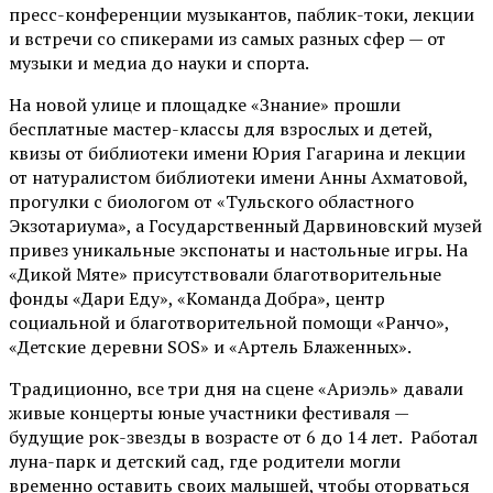
пресс-конференции музыкантов, паблик-токи, лекции
и встречи со спикерами из самых разных сфер — от
музыки и медиа до науки и спорта.
На новой улице и площадке «Знание» прошли
бесплатные мастер-классы для взрослых и детей,
квизы от библиотеки имени Юрия Гагарина и лекции
от
натуралистом
библиотеки имени Анны Ахматовой,
прогулки с биологом от
«Тульского областного
Экзотариума»
, а Государственный Дарвиновский музей
привез уникальные экспонаты и настольные игры. На
«Дикой Мяте» присутствовали благотворительные
фонды «Дари Еду», «Команда Добра», центр
социальной и благотворительной помощи «Ранчо»,
«Детские деревни SOS» и «Артель Блаженных».
Традиционно, все три дня на сцене
«Ариэль»
давали
живые концерты юные участники фестиваля —
будущие рок-звезды в возрасте от 6 до 14 лет. Работал
луна-парк и детский сад, где родители могли
временно оставить своих малышей, чтобы оторваться