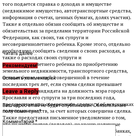
того подается справка о доходах и имуществе
(недвижимое имущество, автотранспортные средства,
информация о счетах, ценных бумагах, долях участия).
Также я отдельно обязан сообщить об имуществе и
обязательствах за пределами территории Российской
Федерации, как своих, так супруги и
несовершеннолетнего ребенка. Кроме этого, отдельно
необходимо сообщить сведения о своих расходах, а
Читать далее ...
также о расходах своих супруги и
несовершеннолетнего ребенка по приобретению
Рекомендуем!
земельного недвижимости, транспортного средства,
ценных бумаг, акций, совершенной в течение
Оставить комментарий
последних трех лет, если сумма сделки превышает
общий доход кандидата на должность мэра города
Leave a Reply
Ярославля и его супруги за три последних года,
предшествующих совершению сделки, и об источниках
Ваш адрес email не будет опубликован.
Обязательные
получения средств, за счет которых совершена сделка.
поля помечены
*
Также предоставил письменное уведомление о том,
Комментарий
*
что не имею счетов (вкладов), не храню наличные
денежные средства и ценности в иностранных банках,