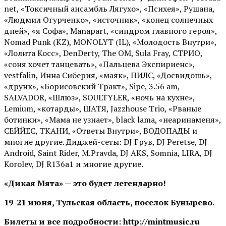
net, «Токсичный ансамбль Лягухо», «Психея», Рушана,
«Людмил Огурченко», «источник», «конец солнечных
дней», «я Софа», Manapart, «синдром главного героя»,
Nomad Punk (KZ), MONOLYT (IL), «Молодость Внутри»,
«Лолита Косс», DenDerty, The OM, Sula Fray, СТРИО,
«соня хочет танцевать», «Пальцева Экспириенс»,
vestfalin, Инна Сиберия, «маяк», ПИЛС, «Досвидошь»,
«друнк», «Борисовский Тракт», Sipe, 3.56 am,
SALVADOR, «Шлюз», SOULTYLER, «ночь на кухне»,
Lemium, «котарды», ШАТЯ, Jazzhouse Trio, «Рваные
ботинки», «Мама не узнает», black lama, «неаринаменя»,
СЕЙЙЕС, ТКАНИ, «Ответы Внутри», ВОДОПАДЫ и
многие другие. Диджей-сеты: DJ Грув, DJ Peretse, DJ
Android, Saint Rider, М.Pravda, DJ AKS, Somnia, LIRA, DJ
Korolev, DJ R136a1 и многие другие.
«Дикая Мята» — это будет легендарно!
19-21 июня, Тульская область, поселок Бунырево.
Билеты и все подробности: http://mintmusic.ru