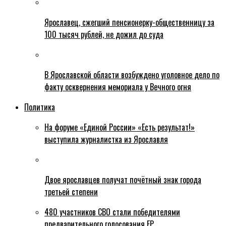
Ярославец, сжегший пенсионерку-общественницу за
100 тысяч рублей, не дожил до суда
В Ярославской области возбуждено уголовное дело по
факту осквернения мемориала у Вечного огня
Политика
На форуме «Единой России» «Есть результат!»
выступила журналистка из Ярославля
Двое ярославцев получат почётный знак города
третьей степени
480 участников СВО стали победителями
предварительного голосования ЕР