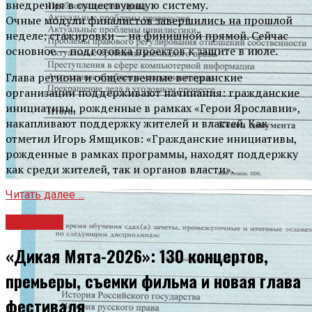
внедрения в существующую систему.
Очные модули финалистов завершились на прошлой
неделе; стажировки — на финишной прямой. Сейчас
основное — подготовка проектов к защите в июле.
Глава региона и общественные ветеранские
организации поддерживают начинания: гражданские
инициативы, рожденные в рамках «Герои Ярославии»,
накапливают поддержку жителей и властей. Как
отметил Игорь Ямщиков: «Гражданские инициативы,
рожденные в рамках программы, находят поддержку
как среди жителей, так и органов власти».
Читать далее ...
Культура
«Дикая Мята-2026»: 130 концертов,
премьеры, съемки фильма и новая глава
фестиваля