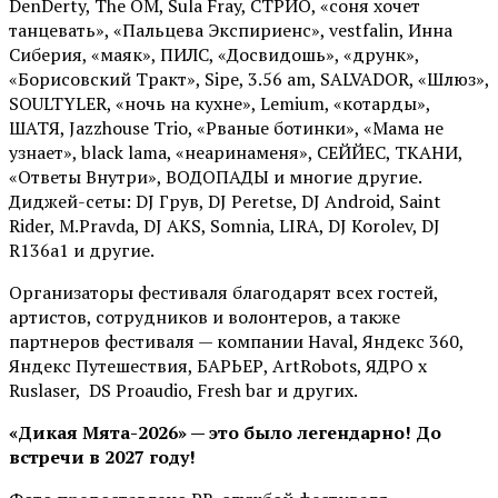
DenDerty, The OM, Sula Fray, СТРИО, «соня хочет
танцевать», «Пальцева Экспириенс», vestfalin, Инна
Сиберия, «маяк», ПИЛС, «Досвидошь», «друнк»,
«Борисовский Тракт», Sipe, 3.56 am, SALVADOR, «Шлюз»,
SOULTYLER, «ночь на кухне», Lemium, «котарды»,
ШАТЯ, Jazzhouse Trio, «Рваные ботинки», «Мама не
узнает», black lama, «неаринаменя», СЕЙЙЕС, ТКАНИ,
«Ответы Внутри», ВОДОПАДЫ и многие другие.
Диджей-сеты: DJ Грув, DJ Peretse, DJ Android, Saint
Rider, М.Pravda, DJ AKS, Somnia, LIRA, DJ Korolev, DJ
R136a1 и другие.
Организаторы фестиваля благодарят всех гостей,
артистов, сотрудников и волонтеров, а также
партнеров фестиваля — компании Haval, Яндекс 360,
Яндекс Путешествия, БАРЬЕР, ArtRobots, ЯДРО х
Ruslaser, DS Proaudio, Fresh bar и других.
«Дикая Мята-2026» — это было легендарно! До
встречи в 2027 году!