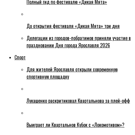
Полный гид по фестивалю «Дикая Мята»
До открытия фестиваля «Дикая Мята» три дня
Делегации из городов-побратимов приняли участие в
праздновании Дня города Ярославля 2026
Спорт
Для жителей Ярославля открыли современную
спортивную площадку
Лукашенко раскритиковал Квартальнова за плей-офф
Выиграет ли Квартальнов Кубок с «Локомотивом»?