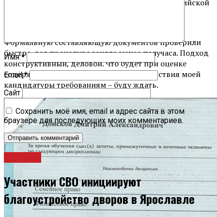
расположенных за пределами территории Российской
Федерации, не владею и (или) не пользуюсь
иностранными финансовыми инструментами.
Формальную составляющую документов проверили
быстро, вся процедура заняла менее получаса. Подход
Имя
*
конструктивный, деловой. Что будет при оценке
содержательной части, а главное соответствия моей
Email
*
кандидатуры требованиям – буду ждать.
Сайт
Сохранить моё имя, email и адрес сайта в этом
браузере для последующих моих комментариев.
Новости
Участники СВО инициируют
благоустройство дворов в Ярославле