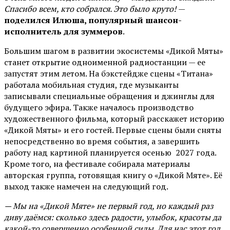
Спасибо всем, кто собрался. Это было круто!
—
поделился Илюша, популярный шансон-
исполнитель для зуммеров
.
Большим шагом в развитии экосистемы «Дикой Мяты»
станет открытие одноименной радиостанции — ее
запустят этим летом. На бэкстейдже сцены «Титана»
работала мобильная студия, где музыканты
записывали специальные обращения и джинглы для
будущего эфира. Также началось производство
художественного фильма, который расскажет историю
«Дикой Мяты» и его гостей. Первые сцены были сняты
непосредственно во время события, а завершить
работу над картиной планируется осенью 2027 года.
Кроме того, на фестивале собирала материалы
авторская группа, готовящая книгу о «Дикой Мяте». Её
выход также намечен на следующий год.
— Мы на «Дикой Мяте» не первый год, но каждый раз
диву даёмся: сколько здесь радости, улыбок, красоты да
какой-то совершенно особенной силы. Для нас этот год