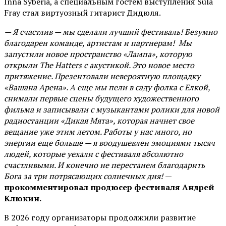
Inna Syberia, а специальным гостем выступления Sula
Fray стал виртуозный гитарист Дидюля.
— Я счастлив — мы сделали лучший фестиваль! Безумно
благодарен команде, артистам и партнерам! Мы
запустили новое пространство «Лампа», которую
открыли The Hatters с акустикой. Это новое место
притяжение. Презентовали невероятную площадку
«Вашана Арена». А еще мы пели в саду фолка с Елкой,
снимали первые сцены будущего художественного
фильма и записывали с музыкантами ролики для новой
радиостанции «Дикая Мята», которая начнет свое
вещание уже этим летом. Работы у нас много, но
энергии еще больше — я воодушевлен эмоциями тысяч
людей, которые уехали с фестиваля абсолютно
счастливыми. И конечно не перестанем благодарить
Бога за три потрясающих солнечных дня!
—
прокомментировал продюсер фестиваля Андрей
Клюкин.
В 2026 году организаторы продолжили развитие