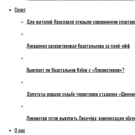
Спорт
Для жителей Ярославля открыли современную спортив
Лукашенко раскритиковал Квартальнова за плей-офф
Выиграет ли Квартальнов Кубок с «Локомотивом»?
Депутаты решали судьбу территории стадиона «Шинни
Локомотив готов выкупить Лихачёва: компенсация обс
О нас