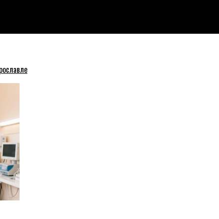
чно не родители!
рославле