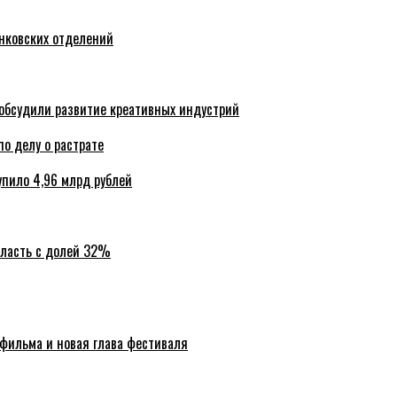
анковских отделений
обсудили развитие креативных индустрий
по делу о растрате
упило 4,96 млрд рублей
бласть с долей 32%
 фильма и новая глава фестиваля