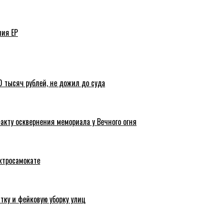
ния ЕР
 тысяч рублей, не дожил до суда
акту осквернения мемориала у Вечного огня
ктросамокате
тку и фейковую уборку улиц