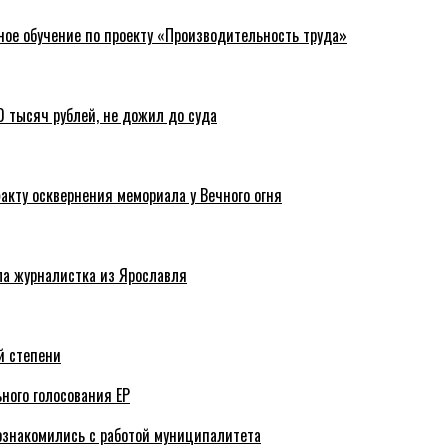
ное обучение по проекту «Производительность труда»
 тысяч рублей, не дожил до суда
акту осквернения мемориала у Вечного огня
ла журналистка из Ярославля
й степени
ного голосования ЕР
ознакомились с работой муниципалитета