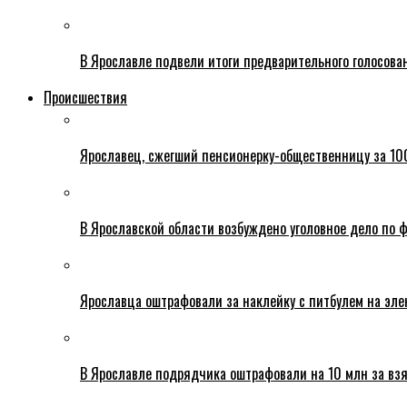
В Ярославле подвели итоги предварительного голосова
Происшествия
Ярославец, сжегший пенсионерку-общественницу за 100
В Ярославской области возбуждено уголовное дело по ф
Ярославца оштрафовали за наклейку с питбулем на эле
В Ярославле подрядчика оштрафовали на 10 млн за взя