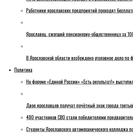
Работники ярославских предприятий проходят бесплат
Ярославец, сжегший пенсионерку-общественницу за 100
В Ярославской области возбуждено уголовное дело по ф
Политика
На форуме «Единой России» «Есть результат!» выступи
Двое ярославцев получат почётный знак города третье
480 участников СВО стали победителями предваритель
Студенты Ярославского автомеханического колледжа п