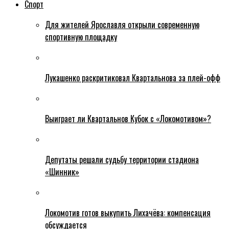
Спорт
Для жителей Ярославля открыли современную
спортивную площадку
Лукашенко раскритиковал Квартальнова за плей-офф
Выиграет ли Квартальнов Кубок с «Локомотивом»?
Депутаты решали судьбу территории стадиона
«Шинник»
Локомотив готов выкупить Лихачёва: компенсация
обсуждается