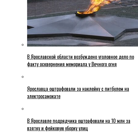
В Ярославской области возбуждено уголовное дело по
факту осквернения мемориала у Вечного огня
Ярославца оштрафовали за наклейку с питбулем на
электросамокате
В Ярославле подрядчика оштрафовали на 10 млн за
взятку и фейковую уборку улиц