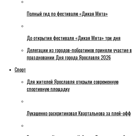
Полный гид по фестивалю «Дикая Мята»
До открытия фестиваля «Дикая Мята» три дня
Делегации из городов-побратимов приняли участие в
праздновании Дня города Ярославля 2026
Спорт
Для жителей Ярославля открыли современную
спортивную площадку
Лукашенко раскритиковал Квартальнова за плей-офф