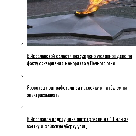
В Ярославской области возбуждено уголовное дело по
факту осквернения мемориала у Вечного огня
Ярославца оштрафовали за наклейку с питбулем на
электросамокате
В Ярославле подрядчика оштрафовали на 10 млн за
взятку и фейковую уборку улиц