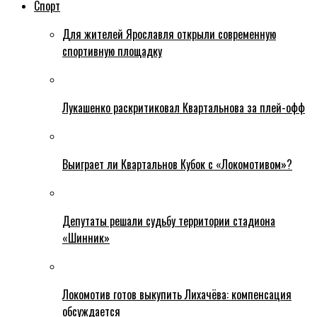
Спорт
Для жителей Ярославля открыли современную
спортивную площадку
Лукашенко раскритиковал Квартальнова за плей-офф
Выиграет ли Квартальнов Кубок с «Локомотивом»?
Депутаты решали судьбу территории стадиона
«Шинник»
Локомотив готов выкупить Лихачёва: компенсация
обсуждается