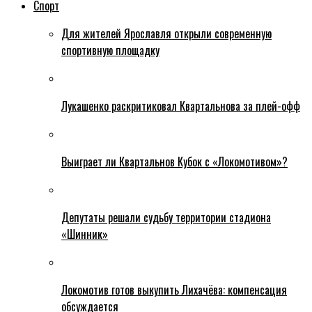
Спорт
Для жителей Ярославля открыли современную
спортивную площадку
Лукашенко раскритиковал Квартальнова за плей-офф
Выиграет ли Квартальнов Кубок с «Локомотивом»?
Депутаты решали судьбу территории стадиона
«Шинник»
Локомотив готов выкупить Лихачёва: компенсация
обсуждается