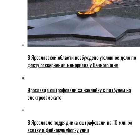
В Ярославской области возбуждено уголовное дело по
факту осквернения мемориала у Вечного огня
Ярославца оштрафовали за наклейку с питбулем на
электросамокате
В Ярославле подрядчика оштрафовали на 10 млн за
взятку и фейковую уборку улиц