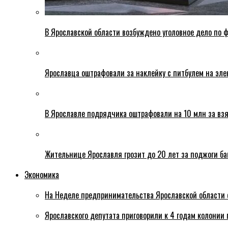
В Ярославской области возбуждено уголовное дело по ф
Ярославца оштрафовали за наклейку с питбулем на эле
В Ярославле подрядчика оштрафовали на 10 млн за взя
Жительнице Ярославля грозит до 20 лет за поджоги б
Экономика
На Неделе предпринимательства Ярославской области 
Ярославского депутата приговорили к 4 годам колонии 