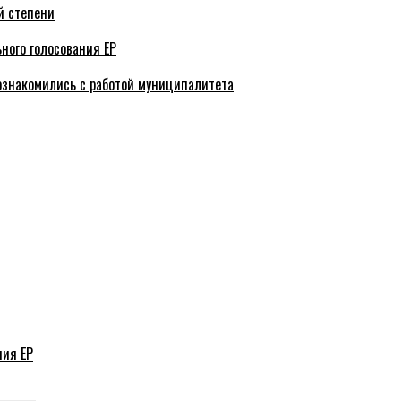
й степени
ного голосования ЕР
ознакомились с работой муниципалитета
ния ЕР