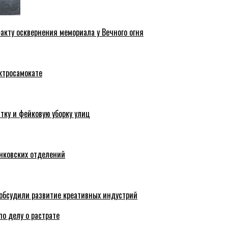
акту осквернения мемориала у Вечного огня
ктросамокате
тку и фейковую уборку улиц
анковских отделений
обсудили развитие креативных индустрий
по делу о растрате