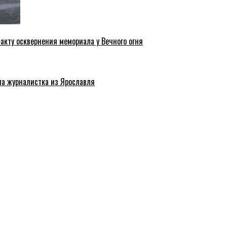
акту осквернения мемориала у Вечного огня
ла журналистка из Ярославля