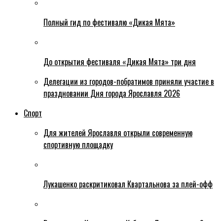
Полный гид по фестивалю «Дикая Мята»
До открытия фестиваля «Дикая Мята» три дня
Делегации из городов-побратимов приняли участие в
праздновании Дня города Ярославля 2026
Спорт
Для жителей Ярославля открыли современную
спортивную площадку
Лукашенко раскритиковал Квартальнова за плей-офф