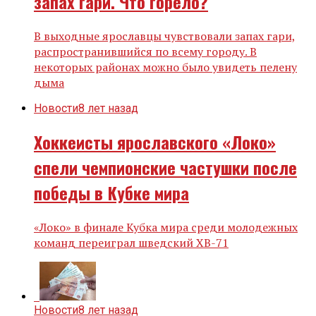
запах гари. Что горело?
В выходные ярославцы чувствовали запах гари,
распространившийся по всему городу. В
некоторых районах можно было увидеть пелену
дыма
Новости
8 лет назад
Хоккеисты ярославского «Локо»
спели чемпионские частушки после
победы в Кубке мира
«Локо» в финале Кубка мира среди молодежных
команд переиграл шведский ХВ-71
Новости
8 лет назад