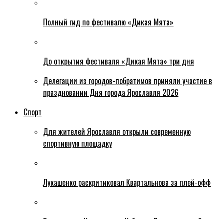
Полный гид по фестивалю «Дикая Мята»
До открытия фестиваля «Дикая Мята» три дня
Делегации из городов-побратимов приняли участие в
праздновании Дня города Ярославля 2026
Спорт
Для жителей Ярославля открыли современную
спортивную площадку
Лукашенко раскритиковал Квартальнова за плей-офф