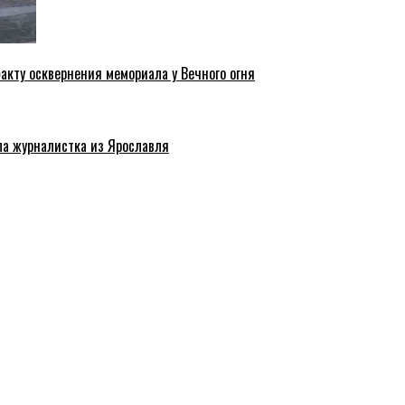
акту осквернения мемориала у Вечного огня
ла журналистка из Ярославля