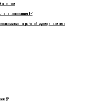
й степени
ного голосования ЕР
ознакомились с работой муниципалитета
ния ЕР