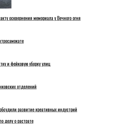
акту осквернения мемориала у Вечного огня
ктросамокате
тку и фейковую уборку улиц
анковских отделений
обсудили развитие креативных индустрий
по делу о растрате