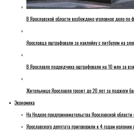
В Ярославской области возбуждено уголовное дело по ф
Ярославца оштрафовали за наклейку с питбулем на эле
В Ярославле подрядчика оштрафовали на 10 млн за взя
Жительнице Ярославля грозит до 20 лет за поджоги б
Экономика
На Неделе предпринимательства Ярославской области 
Ярославского депутата приговорили к 4 годам колонии 