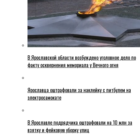
В Ярославской области возбуждено уголовное дело по
факту осквернения мемориала у Вечного огня
Ярославца оштрафовали за наклейку с питбулем на
электросамокате
В Ярославле подрядчика оштрафовали на 10 млн за
взятку и фейковую уборку улиц