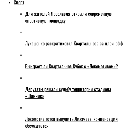
Спорт
Для жителей Ярославля открыли современную
спортивную площадку
Лукашенко раскритиковал Квартальнова за плей-офф
Выиграет ли Квартальнов Кубок с «Локомотивом»?
Депутаты решали судьбу территории стадиона
«Шинник»
Локомотив готов выкупить Лихачёва: компенсация
обсуждается