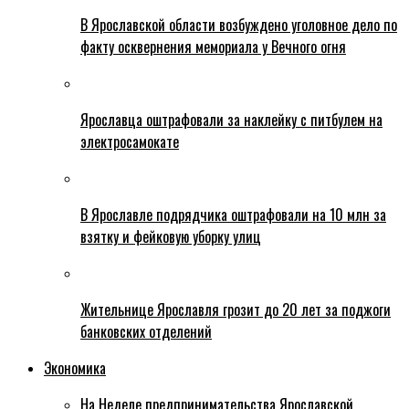
В Ярославской области возбуждено уголовное дело по
факту осквернения мемориала у Вечного огня
Ярославца оштрафовали за наклейку с питбулем на
электросамокате
В Ярославле подрядчика оштрафовали на 10 млн за
взятку и фейковую уборку улиц
Жительнице Ярославля грозит до 20 лет за поджоги
банковских отделений
Экономика
На Неделе предпринимательства Ярославской