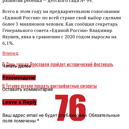
развития ребенка — детского сада № 99.
Всего в этом году на предварительном голосовании
«Единой России» по всей стране свой выбор сделали
более 3 миллионов человек. Как сообщил секретарь
Генерального совета «Единой России» Владимир
Якушев, явка в сравнении с 2020 годом выросла на
6,1%.
Вперед
В День города Ярославля пройдет исторический фестиваль
Читать далее ...
Назад
Рекомендуем!
В Тутаеве хотели продать контрафактные сигареты
Оставить комментарий
Leave a Reply
Ваш адрес email не будет опубликован.
Обязательные
поля помечены
*