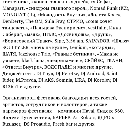
«источник», «конец солнечных дней», «я Софа»,
Manapart, «синдром главного героя», Nomad Punk (KZ),
MONOLYT (IL), «Молодость Внутри», «Лолита Косс»,
DenDerty, The OM, Sula Fray, СТРИО, «соня хочет
танцевать», «Пальцева Экспириенс», vestfalin, Инна
Сиберия, «маяк», ПИЛС, «Досвидошь», «друнк»,
«Борисовский Тракт», Sipe, 3.56 am, SALVADOR, «Шлюз»,
SOULTYLER, «ночь на кухне», Lemium, «котарды»,
ШАТЯ, Jazzhouse Trio, «Рваные ботинки», «Мама не
узнает», black lama, «неаринаменя», СЕЙЙЕС, ТКАНИ,
«Ответы Внутри», ВОДОПАДЫ и многие другие.
Диджей-сеты: DJ Грув, DJ Peretse, DJ Android, Saint
Rider, М.Pravda, DJ AKS, Somnia, LIRA, DJ Korolev, DJ
R136a1 и другие.
Организаторы фестиваля благодарят всех гостей,
артистов, сотрудников и волонтеров, а также
партнеров фестиваля — компании Haval, Яндекс 360,
Яндекс Путешествия, БАРЬЕР, ArtRobots, ЯДРО х
Ruslaser, DS Proaudio, Fresh bar и других.