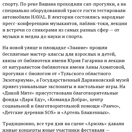
спорту. По реке Вашана проходили сап-прогулки, а на
специально оборудованной трассе гости тестировали
автомобили HAVAL. В лектории состоялись народные
пресс-конференции музыкантов, паблик-токи, лекции
и встречи со спикерами из самых разных сфер — от
музыки и медиа до науки и спорта.
На новой улице и площадке «Знание» прошли
бесплатные мастер-классы для взрослых и детей,
квизы от библиотеки имени Юрия Гагарина и лекции
от
натуралистом
библиотеки имени Анны Ахматовой,
прогулки с биологом от
«Тульского областного
Экзотариума»
, а Государственный Дарвиновский музей
привез уникальные экспонаты и настольные игры. На
«Дикой Мяте» присутствовали благотворительные
фонды «Дари Еду», «Команда Добра», центр
социальной и благотворительной помощи «Ранчо»,
«Детские деревни SOS» и «Артель Блаженных».
Традиционно, все три дня на сцене
«Ариэль»
давали
живые концерты юные участники фестиваля —