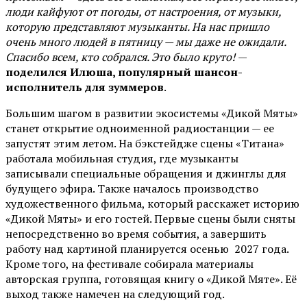
люди кайфуют от погоды, от настроения, от музыки,
которую представляют музыканты. На нас пришло
очень много людей в пятницу — мы даже не ожидали.
Спасибо всем, кто собрался. Это было круто!
—
поделился Илюша, популярный шансон-
исполнитель для зуммеров
.
Большим шагом в развитии экосистемы «Дикой Мяты»
станет открытие одноименной радиостанции — ее
запустят этим летом. На бэкстейдже сцены «Титана»
работала мобильная студия, где музыканты
записывали специальные обращения и джинглы для
будущего эфира. Также началось производство
художественного фильма, который расскажет историю
«Дикой Мяты» и его гостей. Первые сцены были сняты
непосредственно во время события, а завершить
работу над картиной планируется осенью 2027 года.
Кроме того, на фестивале собирала материалы
авторская группа, готовящая книгу о «Дикой Мяте». Её
выход также намечен на следующий год.