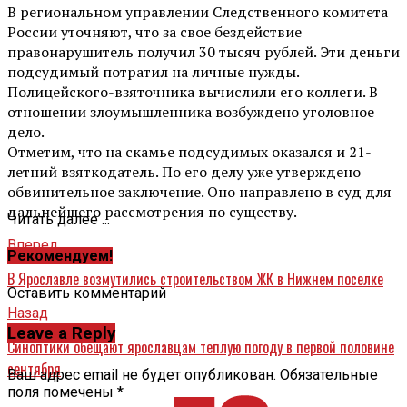
В региональном управлении Следственного комитета
России уточняют, что за свое бездействие
правонарушитель получил 30 тысяч рублей. Эти деньги
подсудимый потратил на личные нужды.
Полицейского-взяточника вычислили его коллеги. В
отношении злоумышленника возбуждено уголовное
дело.
Отметим, что на скамье подсудимых оказался и 21-
летний взяткодатель. По его делу уже утверждено
обвинительное заключение. Оно направлено в суд для
дальнейшего рассмотрения по существу.
Читать далее ...
Вперед
Рекомендуем!
В Ярославле возмутились строительством ЖК в Нижнем поселке
Оставить комментарий
Назад
Leave a Reply
Синоптики обещают ярославцам теплую погоду в первой половине
сентября
Ваш адрес email не будет опубликован.
Обязательные
поля помечены
*