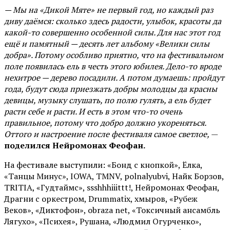
— Мы на «Дикой Мяте» не первый год, но каждый раз
диву даёмся: сколько здесь радости, улыбок, красоты да
какой-то совершенно особенной силы. Для нас этот год
ещё и памятный — десять лет альбому «Велики силы
добра». Потому особливо приятно, что на фестивальном
поле появилась ель в честь этого юбилея. Дело-то вроде
нехитрое — дерево посадили. А потом думаешь: пройдут
года, будут сюда приезжать добры молодцы да красны
девицы, музыку слушать, по полю гулять, а ель будет
расти себе и расти. И есть в этом что-то очень
правильное, потому что добро должно укореняться.
Оттого и настроение после фестиваля самое светлое,
—
поделился Нейромонах Феофан.
На фестивале выступили: «Бонд с кнопкой», Ёлка,
«Танцы Минус», IOWA, TMNV, polnalyubvi, Найк Борзов,
TRITIA, «Гудтаймс», ssshhhiiittt!, Нейромонах Феофан,
Драгни с оркестром, Drummatix, хмыров, «Рубеж
Веков», «Диктофон», obraza net, «Токсичный ансамбль
Лягухо», «Психея», Рушана, «Людмил Огурченко»,