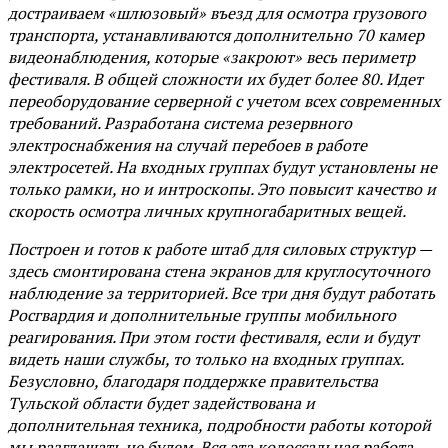
достраиваем «шлюзовый» въезд для осмотра грузового
транспорта, устанавливаются дополнительно 70 камер
видеонаблюдения, которые «закроют» весь периметр
фестиваля. В общей сложности их будет более 80. Идет
переоборудование серверной с учетом всех современных
требований. Разработана система резервного
электроснабжения на случай перебоев в работе
электросетей. На входных группах будут установлены не
только рамки, но и интроскопы. Это повысит качество и
скорость осмотра личных крупногабаритных вещей.
Построен и готов к работе штаб для силовых структур —
здесь смонтирована стена экранов для круглосуточного
наблюдение за территорией. Все три дня будут работать
Росгвардия и дополнительные группы мобильного
реагирования. При этом гости фестиваля, если и будут
видеть наши службы, то только на входных группах.
Безусловно, благодаря поддержке правительства
Тульской области будет задействована и
дополнительная техника, подробности работы которой
мы разглашать не будем. Вся эта колоссальная работа