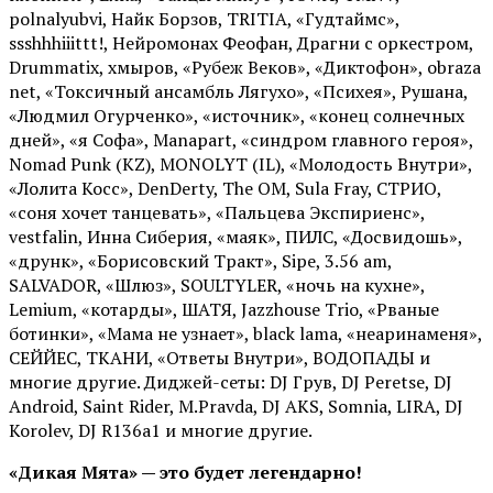
polnalyubvi, Найк Борзов, TRITIA, «Гудтаймс»,
ssshhhiiittt!, Нейромонах Феофан, Драгни с оркестром,
Drummatix, хмыров, «Рубеж Веков», «Диктофон», obraza
net, «Токсичный ансамбль Лягухо», «Психея», Рушана,
«Людмил Огурченко», «источник», «конец солнечных
дней», «я Софа», Manapart, «синдром главного героя»,
Nomad Punk (KZ), MONOLYT (IL), «Молодость Внутри»,
«Лолита Косс», DenDerty, The OM, Sula Fray, СТРИО,
«соня хочет танцевать», «Пальцева Экспириенс»,
vestfalin, Инна Сиберия, «маяк», ПИЛС, «Досвидошь»,
«друнк», «Борисовский Тракт», Sipe, 3.56 am,
SALVADOR, «Шлюз», SOULTYLER, «ночь на кухне»,
Lemium, «котарды», ШАТЯ, Jazzhouse Trio, «Рваные
ботинки», «Мама не узнает», black lama, «неаринаменя»,
СЕЙЙЕС, ТКАНИ, «Ответы Внутри», ВОДОПАДЫ и
многие другие. Диджей-сеты: DJ Грув, DJ Peretse, DJ
Android, Saint Rider, М.Pravda, DJ AKS, Somnia, LIRA, DJ
Korolev, DJ R136a1 и многие другие.
«Дикая Мята» — это будет легендарно!