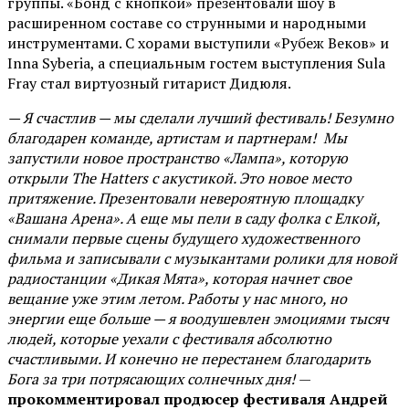
группы. «Бонд с кнопкой» презентовали шоу в
расширенном составе со струнными и народными
инструментами. С хорами выступили «Рубеж Веков» и
Inna Syberia, а специальным гостем выступления Sula
Fray стал виртуозный гитарист Дидюля.
— Я счастлив — мы сделали лучший фестиваль! Безумно
благодарен команде, артистам и партнерам! Мы
запустили новое пространство «Лампа», которую
открыли The Hatters с акустикой. Это новое место
притяжение. Презентовали невероятную площадку
«Вашана Арена». А еще мы пели в саду фолка с Елкой,
снимали первые сцены будущего художественного
фильма и записывали с музыкантами ролики для новой
радиостанции «Дикая Мята», которая начнет свое
вещание уже этим летом. Работы у нас много, но
энергии еще больше — я воодушевлен эмоциями тысяч
людей, которые уехали с фестиваля абсолютно
счастливыми. И конечно не перестанем благодарить
Бога за три потрясающих солнечных дня!
—
прокомментировал продюсер фестиваля Андрей