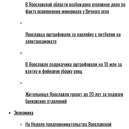
В Ярославской области возбуждено уголовное дело по
факту осквернения мемориала у Вечного огня
Ярославца оштрафовали за наклейку с питбулем на
электросамокате
В Ярославле подрядчика оштрафовали на 10 млн за
взятку и фейковую уборку улиц
Жительнице Ярославля грозит до 20 лет за поджоги
банковских отделений
Экономика
На Неделе предпринимательства Ярославской