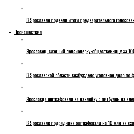
В Ярославле подвели итоги предварительного голосова
Происшествия
Ярославец, сжегший пенсионерку-общественницу за 100
В Ярославской области возбуждено уголовное дело по ф
Ярославца оштрафовали за наклейку с питбулем на эле
В Ярославле подрядчика оштрафовали на 10 млн за взя