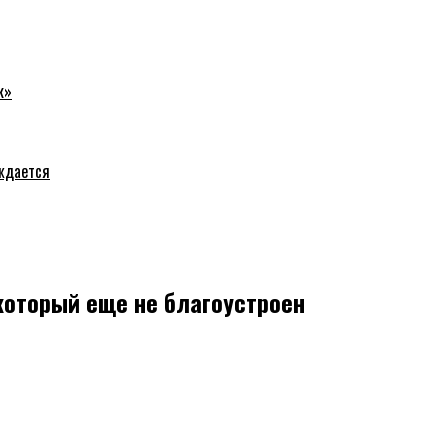
к»
уждается
который еще не благоустроен