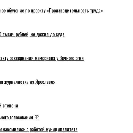
ное обучение по проекту «Производительность труда»
 тысяч рублей, не дожил до суда
акту осквернения мемориала у Вечного огня
ла журналистка из Ярославля
й степени
ного голосования ЕР
ознакомились с работой муниципалитета