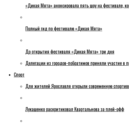
«Дикая Мята» анонсировала пять шоу на фестивале, ко
Полный гид по фестивалю «Дикая Мята»
До открытия фестиваля «Дикая Мята» три дня
Делегации из городов-побратимов приняли участие в 
Спорт
Для жителей Ярославля открыли современную спортив
Лукашенко раскритиковал Квартальнова за плей-офф