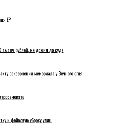
ния ЕР
 тысяч рублей, не дожил до суда
акту осквернения мемориала у Вечного огня
ктросамокате
тку и фейковую уборку улиц