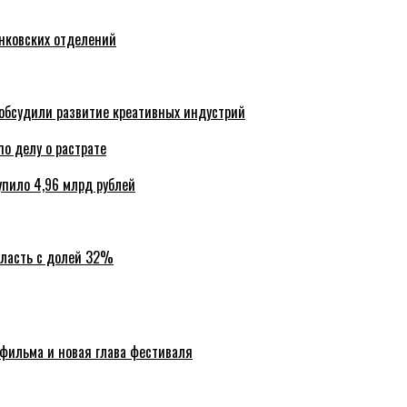
анковских отделений
обсудили развитие креативных индустрий
по делу о растрате
упило 4,96 млрд рублей
бласть с долей 32%
 фильма и новая глава фестиваля