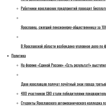
Работники ярославских предприятий проходят бесплат
Ярославец, сжегший пенсионерку-общественницу за 100
В Ярославской области возбуждено уголовное дело по ф
Политика
На форуме «Единой России» «Есть результат!» выступи
Двое ярославцев получат почётный знак города третье
480 участников СВО стали победителями предваритель
Студенты Ярославского автомеханического колледжа п