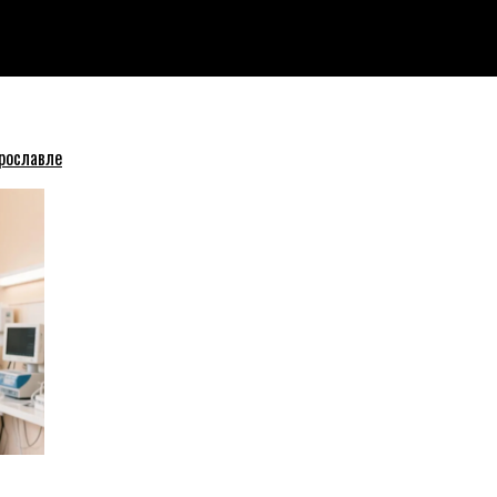
гоустроен
рославле