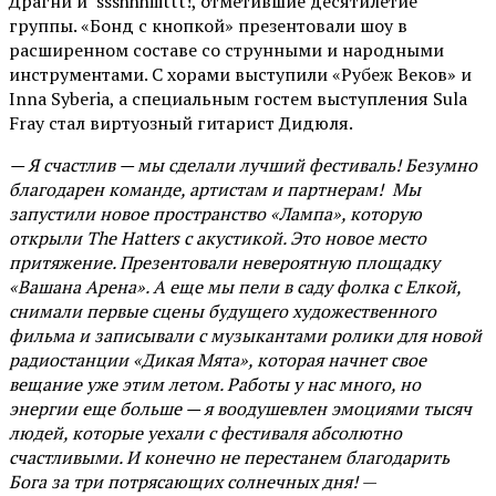
Драгни и ssshhhiiittt!, отметившие десятилетие
группы. «Бонд с кнопкой» презентовали шоу в
расширенном составе со струнными и народными
инструментами. С хорами выступили «Рубеж Веков» и
Inna Syberia, а специальным гостем выступления Sula
Fray стал виртуозный гитарист Дидюля.
— Я счастлив — мы сделали лучший фестиваль! Безумно
благодарен команде, артистам и партнерам! Мы
запустили новое пространство «Лампа», которую
открыли The Hatters с акустикой. Это новое место
притяжение. Презентовали невероятную площадку
«Вашана Арена». А еще мы пели в саду фолка с Елкой,
снимали первые сцены будущего художественного
фильма и записывали с музыкантами ролики для новой
радиостанции «Дикая Мята», которая начнет свое
вещание уже этим летом. Работы у нас много, но
энергии еще больше — я воодушевлен эмоциями тысяч
людей, которые уехали с фестиваля абсолютно
счастливыми. И конечно не перестанем благодарить
Бога за три потрясающих солнечных дня!
—