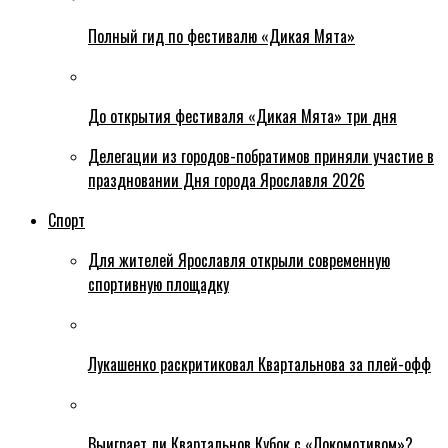
Полный гид по фестивалю «Дикая Мята»
До открытия фестиваля «Дикая Мята» три дня
Делегации из городов-побратимов приняли участие в
праздновании Дня города Ярославля 2026
Спорт
Для жителей Ярославля открыли современную
спортивную площадку
Лукашенко раскритиковал Квартальнова за плей-офф
Выиграет ли Квартальнов Кубок с «Локомотивом»?