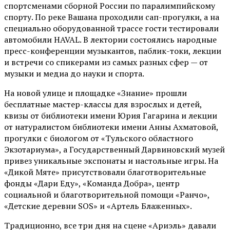
спортсменами сборной России по паралимпийскому
спорту. По реке Вашана проходили сап-прогулки, а на
специально оборудованной трассе гости тестировали
автомобили HAVAL. В лектории состоялись народные
пресс-конференции музыкантов, паблик-токи, лекции
и встречи со спикерами из самых разных сфер — от
музыки и медиа до науки и спорта.
На новой улице и площадке «Знание» прошли
бесплатные мастер-классы для взрослых и детей,
квизы от библиотеки имени Юрия Гагарина и лекции
от
натуралистом
библиотеки имени Анны Ахматовой,
прогулки с биологом от
«Тульского областного
Экзотариума»
, а Государственный Дарвиновский музей
привез уникальные экспонаты и настольные игры. На
«Дикой Мяте» присутствовали благотворительные
фонды «Дари Еду», «Команда Добра», центр
социальной и благотворительной помощи «Ранчо»,
«Детские деревни SOS» и «Артель Блаженных».
Традиционно, все три дня на сцене
«Ариэль»
давали