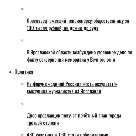
Ярославец, сжегший пенсионерку-общественницу за
100 тысяч рублей, не дожил до суда
В Ярославской области возбуждено уголовное дело по
факту осквернения мемориала у Вечного огня
Политика
На форуме «Единой России» «Есть результат!»
выступила журналистка из Ярославля
Двое ярославцев получат почётный знак города
третьей степени
480 участников СВО стали победителями