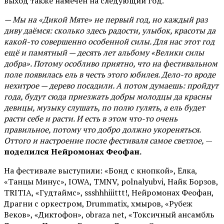
выход также намечен на следующий год.
— Мы на «Дикой Мяте» не первый год, но каждый раз
диву даёмся: сколько здесь радости, улыбок, красоты да
какой-то совершенно особенной силы. Для нас этот год
ещё и памятный — десять лет альбому «Велики силы
добра». Потому особливо приятно, что на фестивальном
поле появилась ель в честь этого юбилея. Дело-то вроде
нехитрое — дерево посадили. А потом думаешь: пройдут
года, будут сюда приезжать добры молодцы да красны
девицы, музыку слушать, по полю гулять, а ель будет
расти себе и расти. И есть в этом что-то очень
правильное, потому что добро должно укореняться.
Оттого и настроение после фестиваля самое светлое,
—
поделился Нейромонах Феофан.
На фестивале выступили: «Бонд с кнопкой», Ёлка,
«Танцы Минус», IOWA, TMNV, polnalyubvi, Найк Борзов,
TRITIA, «Гудтаймс», ssshhhiiittt!, Нейромонах Феофан,
Драгни с оркестром, Drummatix, хмыров, «Рубеж
Веков», «Диктофон», obraza net, «Токсичный ансамбль