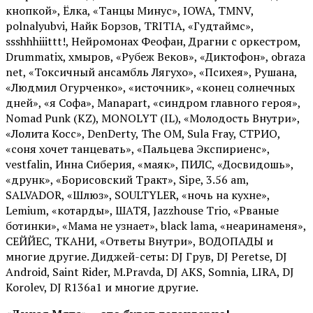
кнопкой», Ёлка, «Танцы Минус», IOWA, TMNV,
polnalyubvi, Найк Борзов, TRITIA, «Гудтаймс»,
ssshhhiiittt!, Нейромонах Феофан, Драгни с оркестром,
Drummatix, хмыров, «Рубеж Веков», «Диктофон», obraza
net, «Токсичный ансамбль Лягухо», «Психея», Рушана,
«Людмил Огурченко», «источник», «конец солнечных
дней», «я Софа», Manapart, «синдром главного героя»,
Nomad Punk (KZ), MONOLYT (IL), «Молодость Внутри»,
«Лолита Косс», DenDerty, The OM, Sula Fray, СТРИО,
«соня хочет танцевать», «Пальцева Экспириенс»,
vestfalin, Инна Сиберия, «маяк», ПИЛС, «Досвидошь»,
«друнк», «Борисовский Тракт», Sipe, 3.56 am,
SALVADOR, «Шлюз», SOULTYLER, «ночь на кухне»,
Lemium, «котарды», ШАТЯ, Jazzhouse Trio, «Рваные
ботинки», «Мама не узнает», black lama, «неаринаменя»,
СЕЙЙЕС, ТКАНИ, «Ответы Внутри», ВОДОПАДЫ и
многие другие. Диджей-сеты: DJ Грув, DJ Peretse, DJ
Android, Saint Rider, М.Pravda, DJ AKS, Somnia, LIRA, DJ
Korolev, DJ R136a1 и многие другие.