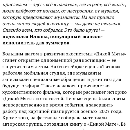
приезжаем — здесь всё в палатках, всё играет, всё живёт,
люди кайфуют от погоды, от настроения, от музыки,
которую представляют музыканты. На нас пришло
очень много людей в пятницу — мы даже не ожидали.
Спасибо всем, кто собрался. Это было круто!
—
поделился Илюша, популярный шансон-
исполнитель для зуммеров
.
Большим шагом в развитии экосистемы «Дикой Мяты»
станет открытие одноименной радиостанции — ее
запустят этим летом. На бэкстейдже сцены «Титана»
работала мобильная студия, где музыканты
записывали специальные обращения и джинглы для
будущего эфира. Также началось производство
художественного фильма, который расскажет историю
«Дикой Мяты» и его гостей. Первые сцены были сняты
непосредственно во время события, а завершить
работу над картиной планируется осенью 2027 года.
Кроме того, на фестивале собирала материалы
авторская группа, готовящая книгу о «Дикой Мяте». Её