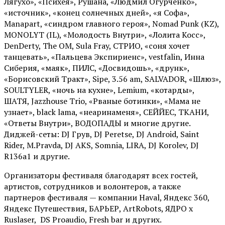
Лягухо», «Психея», Рушана, «Людмил Огурченко»,
«источник», «конец солнечных дней», «я Софа»,
Manapart, «синдром главного героя», Nomad Punk (KZ),
MONOLYT (IL), «Молодость Внутри», «Лолита Косс»,
DenDerty, The OM, Sula Fray, СТРИО, «соня хочет
танцевать», «Пальцева Экспириенс», vestfalin, Инна
Сиберия, «маяк», ПИЛС, «Досвидошь», «друнк»,
«Борисовский Тракт», Sipe, 3.56 am, SALVADOR, «Шлюз»,
SOULTYLER, «ночь на кухне», Lemium, «котарды»,
ШАТЯ, Jazzhouse Trio, «Рваные ботинки», «Мама не
узнает», black lama, «неаринаменя», СЕЙЙЕС, ТКАНИ,
«Ответы Внутри», ВОДОПАДЫ и многие другие.
Диджей-сеты: DJ Грув, DJ Peretse, DJ Android, Saint
Rider, М.Pravda, DJ AKS, Somnia, LIRA, DJ Korolev, DJ
R136a1 и другие.
Организаторы фестиваля благодарят всех гостей,
артистов, сотрудников и волонтеров, а также
партнеров фестиваля — компании Haval, Яндекс 360,
Яндекс Путешествия, БАРЬЕР, ArtRobots, ЯДРО х
Ruslaser, DS Proaudio, Fresh bar и других.