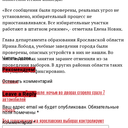
«Все сообщения были проверены, реальных угроз не
установлено, избирательный процесс не
приостанавливался. Все избирательные участки
работают в штатном режиме»,- отметила Елена Новик.
Глава департамента образования Ярославской области
Ирина Лобода, учебные заведения города были
проверены, опасных устройств в них не нашли. Во
многих школах занятия заранее отменили из-за
Читать далее ...
проведения выборов. В других районах области таких
Рекомендуем!
ситуаций не зафиксировано.
Оставить комментарий
Вперед
Инцидент в Ярославле: ночью во дворах сгорело сразу 7
Leave a Reply
автомобилей
Ваш адрес email не будет опубликован.
Обязательные
Назад
поля помечены
*
Ход голосования на ярославских выборах контролируют
Комментарий
*
независимые наблюдатели