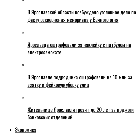
В Ярославской области возбуждено уголовное дело по
факту осквернения мемориала у Вечного огня
Ярославца оштрафовали за наклейку с питбулем на
электросамокате
В Ярославле подрядчика оштрафовали на 10 млн за
взятку и фейковую уборку улиц
Жительнице Ярославля грозит до 20 лет за поджоги
банковских отделений
Экономика