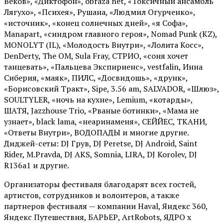
Веков», «Диктофон», obraza net, «Токсичный ансамбль
Лягухо», «Психея», Рушана, «Людмил Огурченко»,
«источник», «конец солнечных дней», «я Софа»,
Manapart, «синдром главного героя», Nomad Punk (KZ),
MONOLYT (IL), «Молодость Внутри», «Лолита Косс»,
DenDerty, The OM, Sula Fray, СТРИО, «соня хочет
танцевать», «Пальцева Экспириенс», vestfalin, Инна
Сиберия, «маяк», ПИЛС, «Досвидошь», «друнк»,
«Борисовский Тракт», Sipe, 3.56 am, SALVADOR, «Шлюз»,
SOULTYLER, «ночь на кухне», Lemium, «котарды»,
ШАТЯ, Jazzhouse Trio, «Рваные ботинки», «Мама не
узнает», black lama, «неаринаменя», СЕЙЙЕС, ТКАНИ,
«Ответы Внутри», ВОДОПАДЫ и многие другие.
Диджей-сеты: DJ Грув, DJ Peretse, DJ Android, Saint
Rider, М.Pravda, DJ AKS, Somnia, LIRA, DJ Korolev, DJ
R136a1 и другие.
Организаторы фестиваля благодарят всех гостей,
артистов, сотрудников и волонтеров, а также
партнеров фестиваля — компании Haval, Яндекс 360,
Яндекс Путешествия, БАРЬЕР, ArtRobots, ЯДРО х