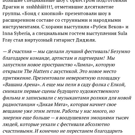
Большие специальные шоу с оркестром подготовили
Драгни и ssshhhiiittt!, отметившие десятилетие
группы. «Бонд с кнопкой» презентовали шоу в
расширенном составе со струнными и народными
инструментами. С хорами выступили «Рубеж Веков» и
Inna Syberia, а специальным гостем выступления Sula
Fray стал виртуозный гитарист Дидюля.
— Я счастлив — мы сделали лучший фестиваль! Безумно
благодарен команде, артистам и партнерам! Мы
запустили новое пространство «Лампа», которую
открыли The Hatters с акустикой. Это новое место
притяжение. Презентовали невероятную площадку
«Вашана Арена». А еще мы пели в саду фолка с Елкой,
снимали первые сцены будущего художественного
фильма и записывали с музыкантами ролики для новой
радиостанции «Дикая Мята», которая начнет свое
вещание уже этим летом. Работы у нас много, но
энергии еще больше — я воодушевлен эмоциями тысяч
людей, которые уехали с фестиваля абсолютно
счастливыми. И конечно не перестанем благодарить