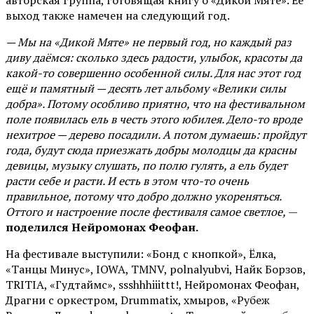
авторская группа, готовящая книгу о «Дикой Мяте». Её
выход также намечен на следующий год.
— Мы на «Дикой Мяте» не первый год, но каждый раз
диву даёмся: сколько здесь радости, улыбок, красоты да
какой-то совершенно особенной силы. Для нас этот год
ещё и памятный — десять лет альбому «Велики силы
добра». Потому особливо приятно, что на фестивальном
поле появилась ель в честь этого юбилея. Дело-то вроде
нехитрое — дерево посадили. А потом думаешь: пройдут
года, будут сюда приезжать добры молодцы да красны
девицы, музыку слушать, по полю гулять, а ель будет
расти себе и расти. И есть в этом что-то очень
правильное, потому что добро должно укореняться.
Оттого и настроение после фестиваля самое светлое,
—
поделился Нейромонах Феофан.
На фестивале выступили: «Бонд с кнопкой», Ёлка,
«Танцы Минус», IOWA, TMNV, polnalyubvi, Найк Борзов,
TRITIA, «Гудтаймс», ssshhhiiittt!, Нейромонах Феофан,
Драгни с оркестром, Drummatix, хмыров, «Рубеж