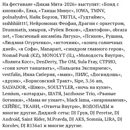
На фестивале «Дикая Мята-2026» выступят: «Бонд с
кнопкой», Ёлка, «Танцы Минус», IOWA, TMNV,
polnalyubvi, Найк Борзов, TRITIA, «Гудтаймс»,
ssshhhiiittt!, Нейромонах Феофан, Драгни с оркестром,
Drummatix, хмыров, «Рубеж Веков», «Диктофон», obraza
net, «Токсичный ансамбль Лягухо», «Психея», Рушана,
«Людмил Огурченко», «источник», «конец солнечных
дней», «я Софа», Manapart, «синдром главного героя»,
Nomad Punk (KZ), MONOLYT (IL), «Молодость Внутри»,
«Лолита Косс», DenDerty, The OM, Sula Fray, СТРИО,
«соня хочет танцевать», «Пальцева Экспириенс»,
vestfalin, Инна Сиберия, «маяк», ПИЛС, «Досвидошь»,
«друнк», «Борисовский Тракт», Sipe, 3.56 am,
SALVADOR, «Шлюз», SOULTYLER, «ночь на кухне»,
Lemium, «котарды», ШАТЯ, Jazzhouse Trio, «Рваные
ботинки», «Мама не узнает», black lama, «неаринаменя»,
СЕЙЙЕС, ТКАНИ, «Ответы Внутри», ВОДОПАДЫ и
многие другие. Диджей-сеты: DJ Грув, DJ Peretse, DJ
Android, Saint Rider, М.Pravda, DJ AKS, Somnia, LIRA, DJ
Korolev, DJ R136a1 и многие другие.