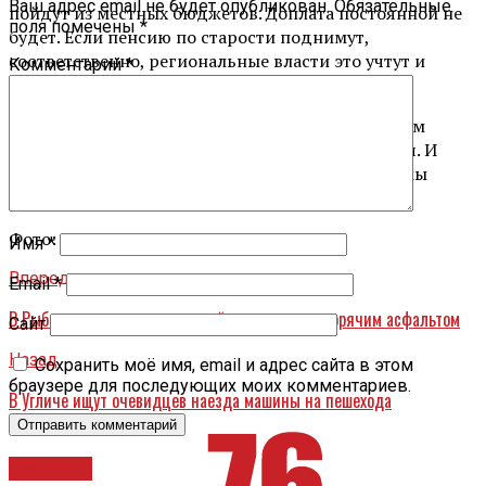
Ваш адрес email не будет опубликован.
Обязательные
пойдут из местных бюджетов. Доплата постоянной не
поля помечены
*
будет. Если пенсию по старости поднимут,
соответственно, региональные власти это учтут и
Комментарий
*
сократят надбавку.
«Трактовка должна быть такой, что мы помогаем
сотрудников органов местного самоуправления. И
бывшим, и нынешним», — пояснил зампред Думы
Антон Капралов.
Фото: архив
Имя
*
Вперед
Email
*
В Рыбинске начнется ямочный ремонт дорог горячим асфальтом
Сайт
Назад
Сохранить моё имя, email и адрес сайта в этом
браузере для последующих моих комментариев.
В Угличе ищут очевидцев наезда машины на пешехода
Новости