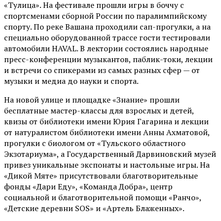
«Тулица». На фестивале прошли игры в боччу с
спортсменами сборной России по паралимпийскому
спорту. По реке Вашана проходили сап-прогулки, а на
специально оборудованной трассе гости тестировали
автомобили HAVAL. В лектории состоялись народные
пресс-конференции музыкантов, паблик-токи, лекции
и встречи со спикерами из самых разных сфер — от
музыки и медиа до науки и спорта.
На новой улице и площадке «Знание» прошли
бесплатные мастер-классы для взрослых и детей,
квизы от библиотеки имени Юрия Гагарина и лекции
от
натуралистом
библиотеки имени Анны Ахматовой,
прогулки с биологом от
«Тульского областного
Экзотариума»
, а Государственный Дарвиновский музей
привез уникальные экспонаты и настольные игры. На
«Дикой Мяте» присутствовали благотворительные
фонды «Дари Еду», «Команда Добра», центр
социальной и благотворительной помощи «Ранчо»,
«Детские деревни SOS» и «Артель Блаженных».