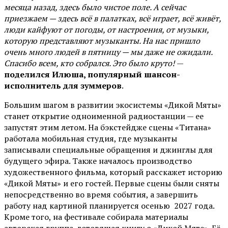
месяца назад, здесь было чистое поле. А сейчас
приезжаем — здесь всё в палатках, всё играет, всё живёт,
люди кайфуют от погоды, от настроения, от музыки,
которую представляют музыканты. На нас пришло
очень много людей в пятницу — мы даже не ожидали.
Спасибо всем, кто собрался. Это было круто!
—
поделился Илюша, популярный шансон-
исполнитель для зуммеров
.
Большим шагом в развитии экосистемы «Дикой Мяты»
станет открытие одноименной радиостанции — ее
запустят этим летом. На бэкстейдже сцены «Титана»
работала мобильная студия, где музыканты
записывали специальные обращения и джинглы для
будущего эфира. Также началось производство
художественного фильма, который расскажет историю
«Дикой Мяты» и его гостей. Первые сцены были сняты
непосредственно во время события, а завершить
работу над картиной планируется осенью 2027 года.
Кроме того, на фестивале собирала материалы