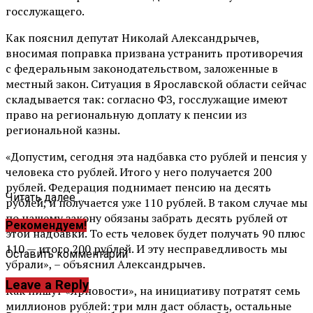
госслужащего.
Как пояснил депутат Николай Александрычев,
вносимая поправка призвана устранить противоречия
с федеральным законодательством, заложенные в
местный закон. Ситуация в Ярославской области сейчас
складывается так: согласно ФЗ, госслужащие имеют
право на региональную доплату к пенсии из
региональной казны.
«Допустим, сегодня эта надбавка сто рублей и пенсия у
человека сто рублей. Итого у него получается 200
рублей. Федерация поднимает пенсию на десять
Читать далее ...
рублей, и получается уже 110 рублей. В таком случае мы
по нашему закону обязаны забрать десять рублей от
Рекомендуем!
этой надбавки. То есть человек будет получать 90 плюс
110 — итого 200 рублей. И эту несправедливость мы
Оставить комментарий
убрали», – объяснил Александрычев.
Leave a Reply
Как пишут «Ярновости», на инициативу потратят семь
миллионов рублей: три млн даст область, остальные