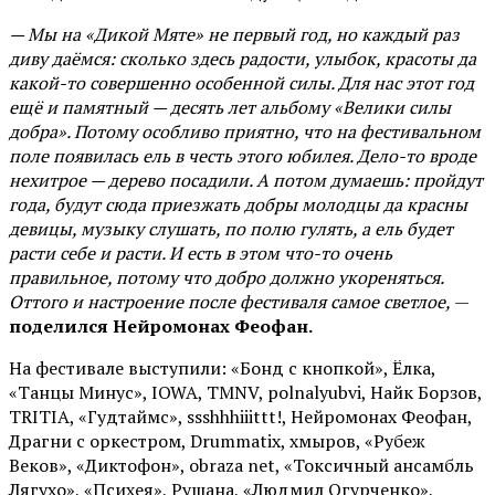
— Мы на «Дикой Мяте» не первый год, но каждый раз
диву даёмся: сколько здесь радости, улыбок, красоты да
какой-то совершенно особенной силы. Для нас этот год
ещё и памятный — десять лет альбому «Велики силы
добра». Потому особливо приятно, что на фестивальном
поле появилась ель в честь этого юбилея. Дело-то вроде
нехитрое — дерево посадили. А потом думаешь: пройдут
года, будут сюда приезжать добры молодцы да красны
девицы, музыку слушать, по полю гулять, а ель будет
расти себе и расти. И есть в этом что-то очень
правильное, потому что добро должно укореняться.
Оттого и настроение после фестиваля самое светлое,
—
поделился Нейромонах Феофан.
На фестивале выступили: «Бонд с кнопкой», Ёлка,
«Танцы Минус», IOWA, TMNV, polnalyubvi, Найк Борзов,
TRITIA, «Гудтаймс», ssshhhiiittt!, Нейромонах Феофан,
Драгни с оркестром, Drummatix, хмыров, «Рубеж
Веков», «Диктофон», obraza net, «Токсичный ансамбль
Лягухо», «Психея», Рушана, «Людмил Огурченко»,