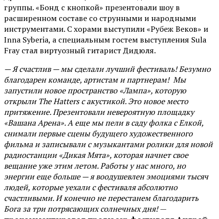
группы. «Бонд с кнопкой» презентовали шоу в
расширенном составе со струнными и народными
инструментами. С хорами выступили «Рубеж Веков» и
Inna Syberia, а специальным гостем выступления Sula
Fray стал виртуозный гитарист Дидюля.
— Я счастлив — мы сделали лучший фестиваль! Безумно
благодарен команде, артистам и партнерам! Мы
запустили новое пространство «Лампа», которую
открыли The Hatters с акустикой. Это новое место
притяжение. Презентовали невероятную площадку
«Вашана Арена». А еще мы пели в саду фолка с Елкой,
снимали первые сцены будущего художественного
фильма и записывали с музыкантами ролики для новой
радиостанции «Дикая Мята», которая начнет свое
вещание уже этим летом. Работы у нас много, но
энергии еще больше — я воодушевлен эмоциями тысяч
людей, которые уехали с фестиваля абсолютно
счастливыми. И конечно не перестанем благодарить
Бога за три потрясающих солнечных дня!
—