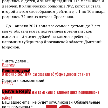
родились 6 детей, а за все праздники 116 мальчиков и
девочек. В клинической больнице №2, которая стала
второй в этом своеобразном рейтинге, с 1 по 10 января
родились 72 новых жителя Ярославля.
— До 1 апреля 2021 года все семьи с детьми до 7 лет
могут обратиться за получением президентской
выплаты – 5 тысяч рублей на каждого ребенка, —
напомнил губернатор Ярославской области Дмитрий
Миронов.
Читать далее ...
Вперед
Рекомендуем!
В мэрии Ярославля рассказали об уборке дворов от снега
Оставить комментарий
Назад
Leave a Reply
Ярославские приставы взыскали с алиментщика полмиллиона
рублей
Ваш адрес email не будет опубликован.
Обязательные
поля помечены
*