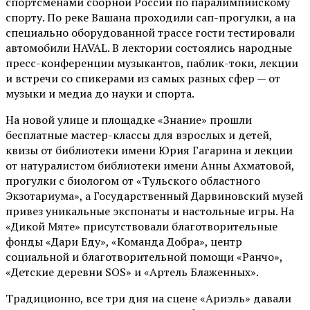
спортсменами сборной России по паралимпийскому
спорту. По реке Вашана проходили сап-прогулки, а на
специально оборудованной трассе гости тестировали
автомобили HAVAL. В лектории состоялись народные
пресс-конференции музыкантов, паблик-токи, лекции
и встречи со спикерами из самых разных сфер — от
музыки и медиа до науки и спорта.
На новой улице и площадке «Знание» прошли
бесплатные мастер-классы для взрослых и детей,
квизы от библиотеки имени Юрия Гагарина и лекции
от
натуралистом
библиотеки имени Анны Ахматовой,
прогулки с биологом от
«Тульского областного
Экзотариума»
, а Государственный Дарвиновский музей
привез уникальные экспонаты и настольные игры. На
«Дикой Мяте» присутствовали благотворительные
фонды «Дари Еду», «Команда Добра», центр
социальной и благотворительной помощи «Ранчо»,
«Детские деревни SOS» и «Артель Блаженных».
Традиционно, все три дня на сцене
«Ариэль»
давали