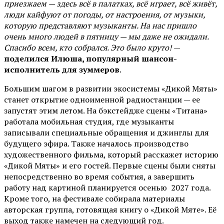
приезжаем — здесь всё в палатках, всё играет, всё живёт,
люди кайфуют от погоды, от настроения, от музыки,
которую представляют музыканты. На нас пришло
очень много людей в пятницу — мы даже не ожидали.
Спасибо всем, кто собрался. Это было круто!
—
поделился Илюша, популярный шансон-
исполнитель для зуммеров
.
Большим шагом в развитии экосистемы «Дикой Мяты»
станет открытие одноименной радиостанции — ее
запустят этим летом. На бэкстейдже сцены «Титана»
работала мобильная студия, где музыканты
записывали специальные обращения и джинглы для
будущего эфира. Также началось производство
художественного фильма, который расскажет историю
«Дикой Мяты» и его гостей. Первые сцены были сняты
непосредственно во время события, а завершить
работу над картиной планируется осенью 2027 года.
Кроме того, на фестивале собирала материалы
авторская группа, готовящая книгу о «Дикой Мяте». Её
выход также намечен на следующий год.