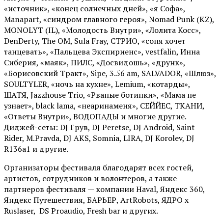
«источник», «конец солнечных дней», «я Софа»,
Manapart, «синдром главного героя», Nomad Punk (KZ),
MONOLYT (IL), «Молодость Внутри», «Лолита Косс»,
DenDerty, The OM, Sula Fray, СТРИО, «соня хочет
танцевать», «Пальцева Экспириенс», vestfalin, Инна
Сиберия, «маяк», ПИЛС, «Досвидошь», «друнк»,
«Борисовский Тракт», Sipe, 3.56 am, SALVADOR, «Шлюз»,
SOULTYLER, «ночь на кухне», Lemium, «котарды»,
ШАТЯ, Jazzhouse Trio, «Рваные ботинки», «Мама не
узнает», black lama, «неаринаменя», СЕЙЙЕС, ТКАНИ,
«Ответы Внутри», ВОДОПАДЫ и многие другие.
Диджей-сеты: DJ Грув, DJ Peretse, DJ Android, Saint
Rider, М.Pravda, DJ AKS, Somnia, LIRA, DJ Korolev, DJ
R136a1 и другие.
Организаторы фестиваля благодарят всех гостей,
артистов, сотрудников и волонтеров, а также
партнеров фестиваля — компании Haval, Яндекс 360,
Яндекс Путешествия, БАРЬЕР, ArtRobots, ЯДРО х
Ruslaser, DS Proaudio, Fresh bar и других.