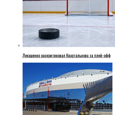
Лукашенко раскритиковал Квартальнова за плей-офф