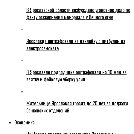
В Ярославской области возбуждено уголовное дело по
факту осквернения мемориала у Вечного огня
Ярославца оштрафовали за наклейку с питбулем на
электросамокате
В Ярославле подрядчика оштрафовали на 10 млн за
взятку и фейковую уборку улиц
Жительнице Ярославля грозит до 20 лет за поджоги
банковских отделений
Экономика