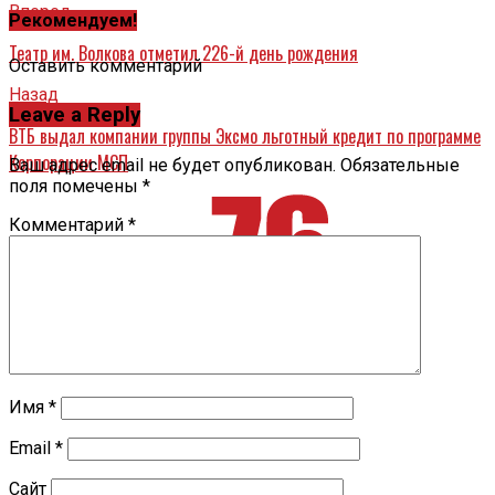
Вперед
Рекомендуем!
Театр им. Волкова отметил 226-й день рождения
Оставить комментарий
Назад
Leave a Reply
ВТБ выдал компании группы Эксмо льготный кредит по программе
Корпорации МСП
Ваш адрес email не будет опубликован.
Обязательные
поля помечены
*
Комментарий
*
Имя
*
Email
*
Сайт