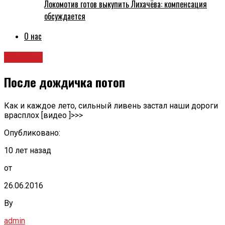
Локомотив готов выкупить Лихачёва: компенсация
обсуждается
О нас
Новости
После дождичка потоп
Как и каждое лето, сильный ливень застал наши дороги
врасплох [видео ]>>>
Опубликовано:
10 лет назад
от
26.06.2016
By
admin