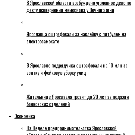
В Ярославской области возбуждено уголовное дело по
факту осквернения мемориала у Вечного огня
Ярославца оштрафовали за наклейку с питбулем на
электросамокате
В Ярославле подрядчика оштрафовали на 10 млн за
взятку и фейковую уборку улиц
Жительнице Ярославля грозит до 20 лет за поджоги
банковских отделений
Экономика
На Неделе предпринимательства Ярославской