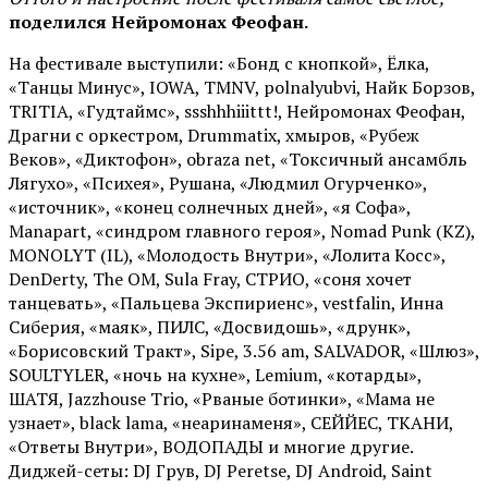
поделился Нейромонах Феофан.
На фестивале выступили: «Бонд с кнопкой», Ёлка,
«Танцы Минус», IOWA, TMNV, polnalyubvi, Найк Борзов,
TRITIA, «Гудтаймс», ssshhhiiittt!, Нейромонах Феофан,
Драгни с оркестром, Drummatix, хмыров, «Рубеж
Веков», «Диктофон», obraza net, «Токсичный ансамбль
Лягухо», «Психея», Рушана, «Людмил Огурченко»,
«источник», «конец солнечных дней», «я Софа»,
Manapart, «синдром главного героя», Nomad Punk (KZ),
MONOLYT (IL), «Молодость Внутри», «Лолита Косс»,
DenDerty, The OM, Sula Fray, СТРИО, «соня хочет
танцевать», «Пальцева Экспириенс», vestfalin, Инна
Сиберия, «маяк», ПИЛС, «Досвидошь», «друнк»,
«Борисовский Тракт», Sipe, 3.56 am, SALVADOR, «Шлюз»,
SOULTYLER, «ночь на кухне», Lemium, «котарды»,
ШАТЯ, Jazzhouse Trio, «Рваные ботинки», «Мама не
узнает», black lama, «неаринаменя», СЕЙЙЕС, ТКАНИ,
«Ответы Внутри», ВОДОПАДЫ и многие другие.
Диджей-сеты: DJ Грув, DJ Peretse, DJ Android, Saint