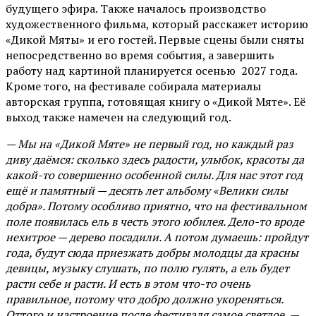
будущего эфира. Также началось производство
художественного фильма, который расскажет историю
«Дикой Мяты» и его гостей. Первые сцены были сняты
непосредственно во время события, а завершить
работу над картиной планируется осенью 2027 года.
Кроме того, на фестивале собирала материалы
авторская группа, готовящая книгу о «Дикой Мяте». Её
выход также намечен на следующий год.
— Мы на «Дикой Мяте» не первый год, но каждый раз
диву даёмся: сколько здесь радости, улыбок, красоты да
какой-то совершенно особенной силы. Для нас этот год
ещё и памятный — десять лет альбому «Велики силы
добра». Потому особливо приятно, что на фестивальном
поле появилась ель в честь этого юбилея. Дело-то вроде
нехитрое — дерево посадили. А потом думаешь: пройдут
года, будут сюда приезжать добры молодцы да красны
девицы, музыку слушать, по полю гулять, а ель будет
расти себе и расти. И есть в этом что-то очень
правильное, потому что добро должно укореняться.
Оттого и настроение после фестиваля самое светлое,
—