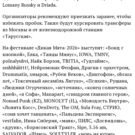
Lomany Russky и Driada.
Организаторы рекомендуют приезжать заранее, чтобы
избежать пробок. Также будут курсировать трансферы
из Москвы и от железнодорожной станции
«Тарусская».
На фестивале «Дикая Мята-2026» выступят: «Бонд с
кнопкой», Ёлка, «Танцы Минус», IOWA, TMNV,
polnalyubvi, Найк Борзов, TRITIA, «Гудтаймс»,
ssshhhiiittt!, Нейромонах Феофан, Драгни с оркестром,
Drummatix, хмыров, «Рубеж Веков», «Диктофон», obraza
net, «Токсичный ансамбль Лягухо», «Психея», Рушана,
«Людмил Огурченко», «источник», «конец солнечных
дней», «я Софа», Manapart, «синдром главного героя»,
Nomad Punk (KZ), MONOLYT (IL), «Молодость Внутри»,
«Лолита Косс», DenDerty, The OM, Sula Fray, СТРИО,
«соня хочет танцевать», «Пальцева Экспириенс»,
vestfalin, Инна Сиберия, «маяк», ПИЛС, «Досвидошь»,
«друнк», «Борисовский Тракт», Sipe, 3.56 am,
SALVADOR, «Шлюз», SOULTYLER, «ночь на кухне»,