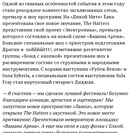
Одной из главных особенностей события в этом году
стало рекордное количество эксклюзивных сетов,
премьер и шоу программ. На «Дикой Мяте» Ёлка
презентовала свое новое звучание, The Hatters
представили свой проект «Электроника», премьера
которого состоялась на новой сцене «Вашана Арена».
Большие специальные шоу с оркестром подготовили
Драгни и ssshhhiiittt!, отметившие десятилетие
группы. «Бонд с кнопкой» презентовали шоу в
расширенном составе со струнными и народными
инструментами. С хорами выступили «Рубеж Веков» и
Inna Syberia, а специальным гостем выступления Sula
Fray стал виртуозный гитарист Дидюля.
— Я счастлив — мы сделали лучший фестиваль! Безумно
благодарен команде, артистам и партнерам! Мы
запустили новое пространство «Лампа», которую
открыли The Hatters с акустикой. Это новое место
притяжение. Презентовали невероятную площадку
«Вашана Арена». А еще мы пели в саду фолка с Елкой,
снимали первые сцены будущего художественного