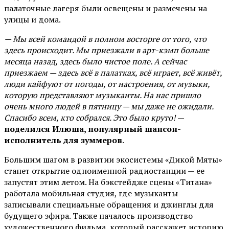
палаточные лагеря были освещены и размечены на
улицы и дома.
— Мы всей командой в полном восторге от того, что
здесь происходит. Мы приезжали в арт-кэмп больше
месяца назад, здесь было чистое поле. А сейчас
приезжаем — здесь всё в палатках, всё играет, всё живёт,
люди кайфуют от погоды, от настроения, от музыки,
которую представляют музыканты. На нас пришло
очень много людей в пятницу — мы даже не ожидали.
Спасибо всем, кто собрался. Это было круто!
—
поделился Илюша, популярный шансон-
исполнитель для зуммеров
.
Большим шагом в развитии экосистемы «Дикой Мяты»
станет открытие одноименной радиостанции — ее
запустят этим летом. На бэкстейдже сцены «Титана»
работала мобильная студия, где музыканты
записывали специальные обращения и джинглы для
будущего эфира. Также началось производство
художественного фильма, который расскажет историю