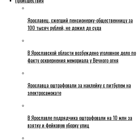
Происшествия
Ярославец, сжегший пенсионерку-общественницу за
100 тысяч рублей, не дожил до суда
В Ярославской области возбуждено уголовное дело по
факту осквернения мемориала у Вечного огня
Ярославца оштрафовали за наклейку с питбулем на
электросамокате
В Ярославле подрядчика оштрафовали на 10 млн за
взятку и фейковую уборку улиц