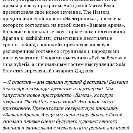
премьер и шоу программ. На «Дикой Мяте» Ёлка
презентовала свое новое звучание, The Hatters
представили свой проект «Электроника», премьера
которого состоялась на новой сцене «Вашана Арена».
Большие специальные шоу с оркестром подготовили
Драгни и ssshhhiiittt!, отметившие десятилетие
группы. «Бонд с кнопкой» презентовали шоу в
расширенном составе со струнными и народными
инструментами. С хорами выступили «Рубеж Веков» и
Inna Syberia, а специальным гостем выступления Sula
Fray стал виртуозный гитарист Дидюля.
— Я счастлив — мы сделали лучший фестиваль! Безумно
благодарен команде, артистам и партнерам! Мы
запустили новое пространство «Лампа», которую
открыли The Hatters с акустикой. Это новое место
притяжение. Презентовали невероятную площадку
«Вашана Арена». А еще мы пели в саду фолка с Елкой,
снимали первые сцены будущего художественного
фильма и записывали с музыкантами ролики для новой