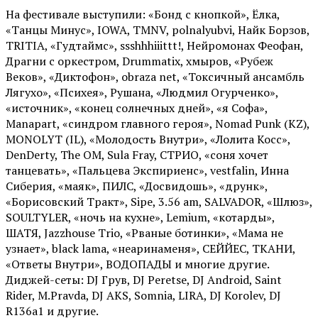
На фестивале выступили: «Бонд с кнопкой», Ёлка,
«Танцы Минус», IOWA, TMNV, polnalyubvi, Найк Борзов,
TRITIA, «Гудтаймс», ssshhhiiittt!, Нейромонах Феофан,
Драгни с оркестром, Drummatix, хмыров, «Рубеж
Веков», «Диктофон», obraza net, «Токсичный ансамбль
Лягухо», «Психея», Рушана, «Людмил Огурченко»,
«источник», «конец солнечных дней», «я Софа»,
Manapart, «синдром главного героя», Nomad Punk (KZ),
MONOLYT (IL), «Молодость Внутри», «Лолита Косс»,
DenDerty, The OM, Sula Fray, СТРИО, «соня хочет
танцевать», «Пальцева Экспириенс», vestfalin, Инна
Сиберия, «маяк», ПИЛС, «Досвидошь», «друнк»,
«Борисовский Тракт», Sipe, 3.56 am, SALVADOR, «Шлюз»,
SOULTYLER, «ночь на кухне», Lemium, «котарды»,
ШАТЯ, Jazzhouse Trio, «Рваные ботинки», «Мама не
узнает», black lama, «неаринаменя», СЕЙЙЕС, ТКАНИ,
«Ответы Внутри», ВОДОПАДЫ и многие другие.
Диджей-сеты: DJ Грув, DJ Peretse, DJ Android, Saint
Rider, М.Pravda, DJ AKS, Somnia, LIRA, DJ Korolev, DJ
R136a1 и другие.