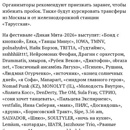
Организаторы рекомендуют приезжать заранее, чтобы
избежать пробок. Также будут курсировать трансферы
из Москвы и от железнодорожной станции
«Тарусская».
На фестивале «Дикая Мята-2026» выступят: «Бонд с
кнопкой», Ёлка, «Танцы Минус», IOWA, TMNV,
polnalyubvi, Найк Борзов, TRITIA, «Гудтаймс»,
ssshhhiiittt!, Нейромонах Феофан, Драгни с оркестром,
Drummatix, хмыров, «Рубеж Веков», «Диктофон», obraza
net, «Токсичный ансамбль Лягухо», «Психея», Рушана,
«Людмил Огурченко», «источник», «конец солнечных
дней», «я Софа», Manapart, «синдром главного героя»,
Nomad Punk (KZ), MONOLYT (IL), «Молодость Внутри»,
«Лолита Косс», DenDerty, The OM, Sula Fray, СТРИО,
«соня хочет танцевать», «Пальцева Экспириенс»,
vestfalin, Инна Сиберия, «маяк», ПИЛС, «Досвидошь»,
«друнк», «Борисовский Тракт», Sipe, 3.56 am,
SALVADOR, «Шлюз», SOULTYLER, «ночь на кухне»,
Lemium, «котарды», ШАТЯ, Jazzhouse Trio, «Рваные