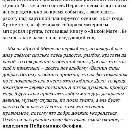
«Дикой Мяты» и его гостей. Первые сцены были сняты
непосредственно во время события, а завершить
работу над картиной планируется осенью 2027 года.
Кроме того, на фестивале собирала материалы
авторская группа, готовящая книгу о «Дикой Мяте». Её
выход также намечен на следующий год.
— Мы на «Дикой Мяте» не первый год, но каждый раз
диву даёмся: сколько здесь радости, улыбок, красоты да
какой-то совершенно особенной силы. Для нас этот год
ещё и памятный — десять лет альбому «Велики силы
добра». Потому особливо приятно, что на фестивальном
поле появилась ель в честь этого юбилея. Дело-то вроде
нехитрое — дерево посадили. А потом думаешь: пройдут
года, будут сюда приезжать добры молодцы да красны
девицы, музыку слушать, по полю гулять, а ель будет
расти себе и расти. И есть в этом что-то очень
правильное, потому что добро должно укореняться.
Оттого и настроение после фестиваля самое светлое,
—
поделился Нейромонах Феофан.