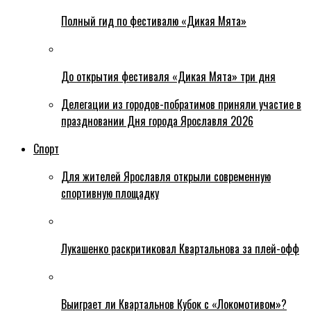
Полный гид по фестивалю «Дикая Мята»
До открытия фестиваля «Дикая Мята» три дня
Делегации из городов-побратимов приняли участие в
праздновании Дня города Ярославля 2026
Спорт
Для жителей Ярославля открыли современную
спортивную площадку
Лукашенко раскритиковал Квартальнова за плей-офф
Выиграет ли Квартальнов Кубок с «Локомотивом»?