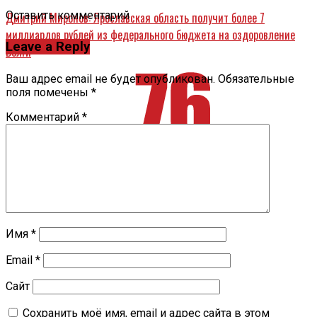
Оставить комментарий
Дмитрий Миронов: Ярославская область получит более 7
миллиардов рублей из федерального бюджета на оздоровление
Leave a Reply
Волги
Ваш адрес email не будет опубликован.
Обязательные
поля помечены
*
Комментарий
*
Имя
*
Email
*
Сайт
Сохранить моё имя, email и адрес сайта в этом