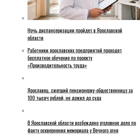
Ночь диспансеризации пройдет в Ярославской
области
Работники ярославских предприятий проходят
бесплатное обучение по проекту
«Производительность труда»
Ярославец, сжегший пенсионерку-общественницу за
100 тысяч рублей, не дожил до суда
В Ярославской области возбуждено уголовное дело по
факту осквернения мемориала у Вечного огня